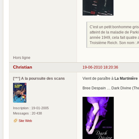
C'est un petit bonhomme grison
atteint de la maladie de Park
année 1949, cela fait quatre a
Troisième Reich. Son nom : Adol
Hors ligne
Christian
19-06-2010 18:20:36
[°*°] A la poursuite des scans
Vient de paraître à
La Martinière
Bree Despain .... Dark Divine (Th
Inscription : 19-01-2005
Messages : 20 438
Site Web