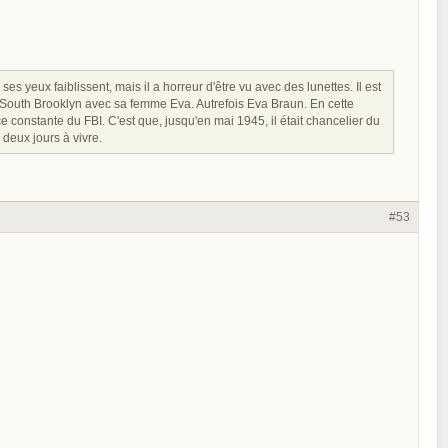
s yeux faiblissent, mais il a horreur d'être vu avec des lunettes. Il est
ns South Brooklyn avec sa femme Eva. Autrefois Eva Braun. En cette
ce constante du FBI. C'est que, jusqu'en mai 1945, il était chancelier du
e deux jours à vivre.
#53