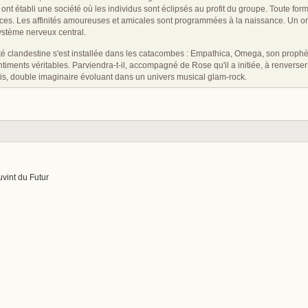
ls ont établi une société où les individus sont éclipsés au profit du groupe. Toute form
ces. Les affinités amoureuses et amicales sont programmées à la naissance. Un or
ystème nerveux central.
 clandestine s'est installée dans les catacombes : Empathica, Omega, son prophète,
timents véritables. Parviendra-t-il, accompagné de Rose qu'il a initiée, à renverse
s, double imaginaire évoluant dans un univers musical glam-rock.
uvint du Futur