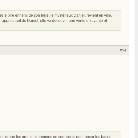
 le pire ennemi de son frère, le mystérieux Daniel, revient en ville,
e rapprochant de Daniel, elle va découvrir une vérité effrayante et
#54
après que les premiers hommes en sont sortis pour poser les bases