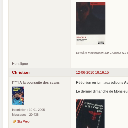
Dernière modification par Christian (12
Hors ligne
Christian
12-06-2010 19:16:15
[°*°] A la poursuite des scans
Réédition en juin, aux éditions
Ap
Le dernier dimanche de Monsieur 
Inscription : 19-01-2005
Messages : 20 438
Site Web