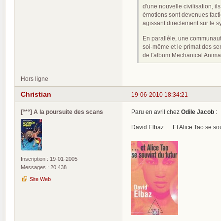
d'une nouvelle civilisation, i
émotions sont devenues facti
agissant directement sur le s
En parallèle, une communauté
soi-même et le primat des sen
de l'album Mechanical Animai
Hors ligne
Christian
19-06-2010 18:34:21
[°*°] A la poursuite des scans
Paru en avril chez
Odile Jacob
:
David Elbaz .... Et Alice Tao se so
Inscription : 19-01-2005
Messages : 20 438
Site Web