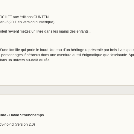
NIOCHET aux éditions GUNTEN
er - 6,90 € en version numérique)
leil revient mettez un livre dans les mains des enfants...
 d’une famille qui porte le lourd fardeau d’un héritage représenté par trois livres 
de personnages ténébreux dans une aventure aussi énigmatique que fascinante. Aprè
ans un univers au-delà du réel.
hème - David Strainchamps
-nc-nd (version 2.0)