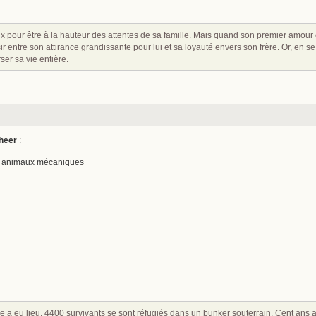
x pour être à la hauteur des attentes de sa famille. Mais quand son premier amour et
ir entre son attirance grandissante pour lui et sa loyauté envers son frère. Or, en s
er sa vie entière.
heer
:
es animaux mécaniques
 a eu lieu, 4400 survivants se sont réfugiés dans un bunker souterrain. Cent ans 