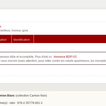
e
veilleux, horreur, gore.
iption
Identification
version bêta et incomplète. Plus d'info ici :
Annonce BDFI V2
.
t vous inscrire
(mais attention, pour lutter contre les robots spammeurs, les inscri
mion Blanc
(collection Camion Noir) :
âme(s) - isbn : 978-2-35779-061-2