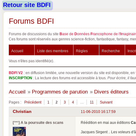
Retour site BDFI
Forums BDFI
Forums de discussions du site
B
ase de
D
onnées
F
rancophone de l'
I
maginair
Ces forums sont réservés aux genres science-fiction, fantastique, fantasy, mer
Accueil
Liste des membres
Règles
Recherche
Inscr
Vous n'êtes pas identifié(e).
BDFI V2
: en diffusion limitée, une nouvelle version du site est disponible, en 
INSCRIPTION
: La lecture des forums est accessible à tous.
Pour écrire, il fau
Accueil
»
Programmes de parution
»
Divers éditeurs
Pages :
Précédent
1
2
3
4
…
11
Suivant
Christian
11-06-2010 16:17:59
[°*°] A la poursuite des scans
Réédition en mai aux éditions
Ca
Jacques Sirgent .. Les voleurs d'