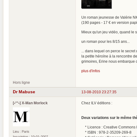
Un roman jeunesse de Valérie 
(190 pages - 17 € en version papi
Mieux qu'un jeu vidéo, quand le so
un roman pour les 8/15 ans...
... dans lequel on perce le secret
la petite héroïne à la rencontre 
grimoires, Erine nous embarque d
plus d'infos
Hors ligne
Dr Mabuse
13-08-2010 23:27:35
[•°°•] X-Man Morlock
Chez ILV éditions :
Deux variations sur le même t
* Licence : Creative Commons by
Lieu : Paris
* ISBN : 978-2-35209-269-8
Inscription : 10-01-2007