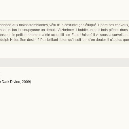
nant, aux mains tremblantes, vêtu d'un costume gris étriqué. Il perd ses cheveux, se
inson et ion lui soupçonne un début d'Alzheimer. Il habite un petit trois-pièces da
ns que le petit bonhomme a été accueilli aux Etats-Unis où il vit sous la surveillan
ph Hitler. Son destin ? Pas brillant : bien qu'il soit loin d'en douter, il n'a plus qu
:
e Dark Divine, 2009)