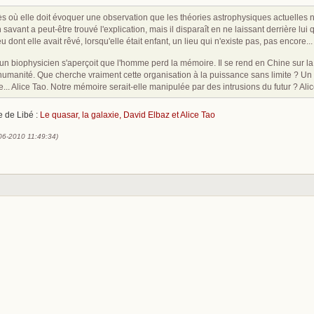
ès où elle doit évoquer une observation que les théories astrophysiques actuelles 
Un savant a peut-être trouvé l'explication, mais il disparaît en ne laissant derrière lu
u dont elle avait rêvé, lorsqu'elle était enfant, un lieu qui n'existe pas, pas encore...
 un biophysicien s'aperçoit que l'homme perd la mémoire. Il se rend en Chine sur la 
humanité. Que cherche vraiment cette organisation à la puissance sans limite ? U
.. Alice Tao. Notre mémoire serait-elle manipulée par des intrusions du futur ? Alic
le de Libé :
Le quasar, la galaxie, David Elbaz et Alice Tao
-06-2010 11:49:34)