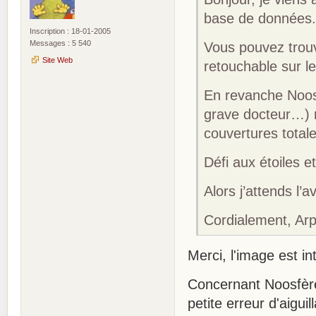
base de données
Inscription : 18-01-2005
Messages : 5 540
Vous pouvez trou
Site Web
retouchable sur le
En revanche Noosf
grave docteur…) m
couvertures totale
Défi aux étoiles
Alors j’attends l’a
Cordialement, Ar
Merci, l'image est in
Concernant Noosfère
petite erreur d'aigui