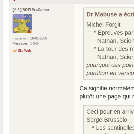
[•°•°•] BDFI ProGamer
Dr Mabuse a écri
Michel Forgit
* Epreuves par 
Inscription : 18-01-2005
Nathan, Science-
Messages : 5 540
* La tour des mi
Site Web
Nathan, Science-
pourquoi ces point
parution en versio
Ca signifie normalem
plutôt une page qui n
Ceci pour en arrive
Serge Brussolo
* Les sentinelle