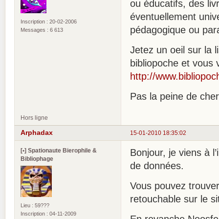
ou éducatifs, des liv
éventuellement unive
Inscription : 20-02-2006
pédagogique ou para
Messages : 6 613
Jetez un oeil sur la 
bibliopoche et vous 
http://www.bibliopo
Pas la peine de che
Hors ligne
Arphadax
15-01-2010 18:35:02
[•] Spationaute Bierophile &
Bonjour, je viens à l
Bibliophage
de données.
Vous pouvez trouver
retouchable sur le si
Lieu : 59???
Inscription : 04-11-2009
En revanche Noosfer