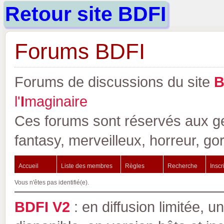
Retour site BDFI
Forums BDFI
Forums de discussions du site
l'
I
maginaire
Ces forums sont réservés aux gen
fantasy, merveilleux, horreur, go
Accueil
Liste des membres
Règles
Recherche
Inscr
Vous n'êtes pas identifié(e).
BDFI V2
: en diffusion limitée, u