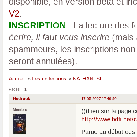
disponible, en version bêta et inc
V2
.
INSCRIPTION
: La lecture des 
écrire, il faut vous inscrire
(mais a
spammeurs, les inscriptions non
seront annulées).
Accueil
»
Les collections
»
NATHAN: SF
Pages :
1
Hedrock
17-05-2007 17:49:50
Membre
(((Lien sur la page co
http://www.bdfi.net/
Parue au début des 