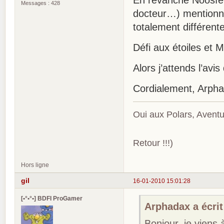
Messages : 428
docteur…) mentionne
totalement différent
Défi aux étoiles e
Alors j’attends l’avis
Cordialement, Arph
Oui aux Polars, Aventu
Retour !!!)
Hors ligne
gil
16-01-2010 15:01:28
[•°•°•] BDFI ProGamer
Arphadax a écrit
Bonjour, je viens 