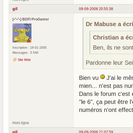
gil
09-09-2008 20:55:38
[•°•°•] BDFI ProGamer
Dr Mabuse a écri
Christian a écr
Ben, ils ne so
Inscription : 18-01-2005
Messages : 5 540
Site Web
Pardonne leur Sei
Bien vu
J'ai le mê
mien... n'est pas n
Dans le forum c'est 
"le 6", ça peut être 
numéros n'ont effecti
Hors ligne
gil
09-09-2008 21:07:59