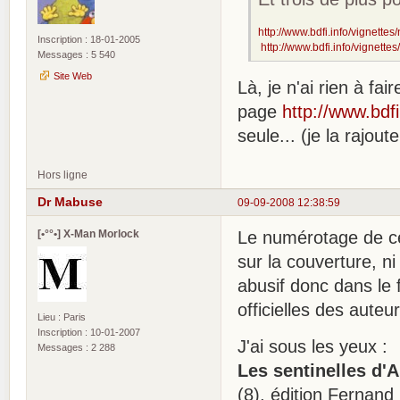
http://www.bdfi.info/vignettes
Inscription : 18-01-2005
http://www.bdfi.info/vignette
Messages : 5 540
Site Web
Là, je n'ai rien à fa
page
http://www.bdf
seule... (je la rajout
Hors ligne
Dr Mabuse
09-09-2008 12:38:59
[•°°•] X-Man Morlock
Le numérotage de cet
sur la couverture, ni 
abusif donc dans le 
officielles des auteu
Lieu : Paris
Inscription : 10-01-2007
J'ai sous les yeux :
Messages : 2 288
Les sentinelles d
(8), édition Fernand