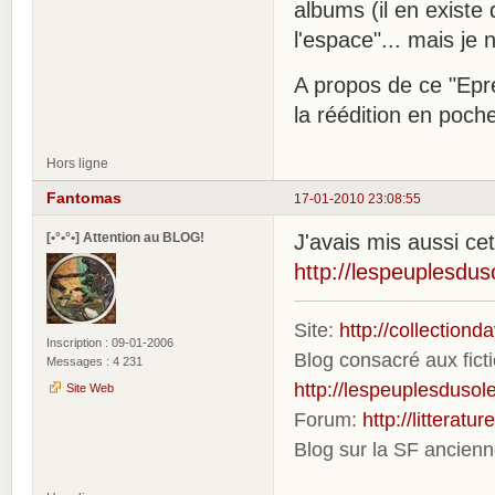
albums (il en existe 
l'espace"... mais je 
A propos de ce "Epre
la réédition en poch
Hors ligne
Fantomas
17-01-2010 23:08:55
[•°•°•] Attention au BLOG!
J'avais mis aussi ce
http://lespeuplesdus
Site:
http://collection
Inscription : 09-01-2006
Blog consacré aux fic
Messages : 4 231
http://lespeuplesdusole
Site Web
Forum:
http://litterat
Blog sur la SF ancien