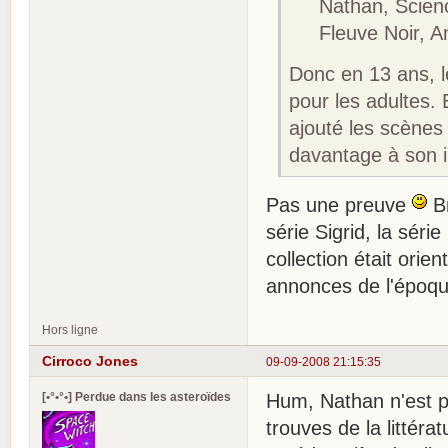
Nathan, Science-
Fleuve Noir, Ant
Donc en 13 ans, l
pour les adultes. E
ajouté les scènes
davantage à son
Pas une preuve
Br
série Sigrid, la séri
collection était orie
annonces de l'époqu
Hors ligne
Cirroco Jones
09-09-2008 21:15:35
[•°•°•] Perdue dans les asteroïdes
Hum, Nathan n'est pa
trouves de la littéra