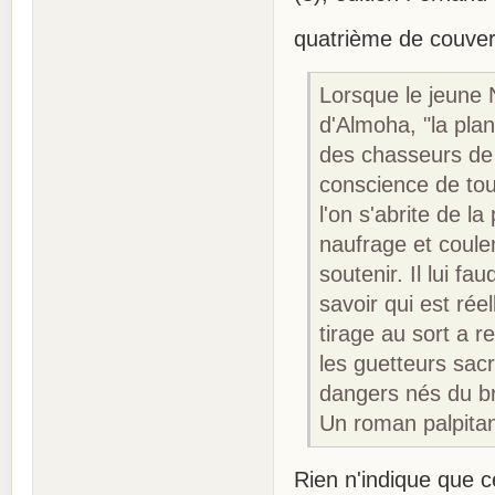
quatrième de couver
Lorsque le jeune 
d'Almoha, "la pla
des chasseurs de 
cons­cience de to
l'on s'abrite de l
naufrage et coule
soutenir. Il lui 
savoir qui est rée
tirage au sort a 
les guetteurs sac
dangers nés du bro
Un roman palpitan
Rien n'indique que ce