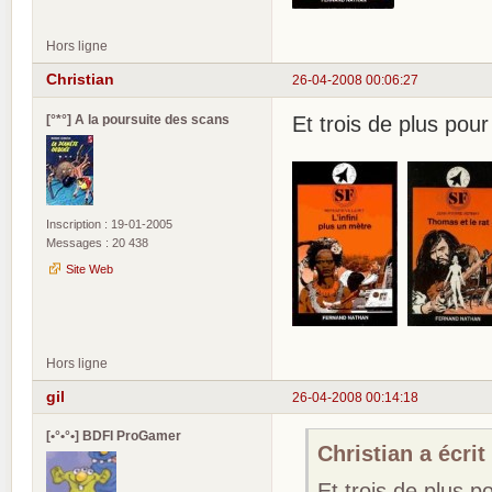
Hors ligne
Christian
26-04-2008 00:06:27
[°*°] A la poursuite des scans
Et trois de plus pour
Inscription : 19-01-2005
Messages : 20 438
Site Web
Hors ligne
gil
26-04-2008 00:14:18
[•°•°•] BDFI ProGamer
Christian a écrit 
Et trois de plus p