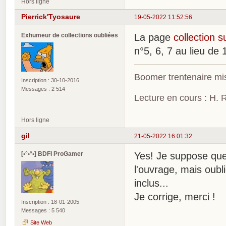
Hors ligne
Pierrick'Tyosaure
19-05-2022 11:52:56
Exhumeur de collections oubliées
La page
collection s
n°5, 6, 7 au lieu de 
Boomer trentenaire mis
Inscription : 30-10-2016
Messages : 2 514
Lecture en cours : H. R
Hors ligne
gil
21-05-2022 16:01:32
[•°•°•] BDFI ProGamer
Yes! Je suppose que 
l'ouvrage, mais oubl
inclus...
Je corrige, merci !
Inscription : 18-01-2005
Messages : 5 540
Site Web