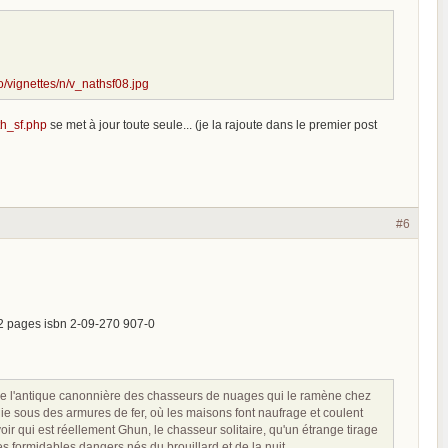
fo/vignettes/n/v_nathsf08.jpg
th_sf.php
se met à jour toute seule... (je la rajoute dans le premier post
#6
142 pages isbn 2-09-270 907-0
 de l'antique canonnière des chasseurs de nuages qui le ramène chez
pluie sous des armures de fer, où les maisons font naufrage et coulent
ir qui est réellement Ghun, le chasseur solitaire, qu'un étrange tirage
s formidables dangers nés du brouillard et de la nuit...