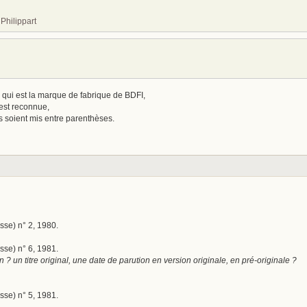
Philippart
 qui est la marque de fabrique de BDFI,
 est reconnue,
s soient mis entre parenthèses.
se) n° 2, 1980.
se) n° 6, 1981.
n ? un titre original, une date de parution en version originale, en pré-originale ?
se) n° 5, 1981.