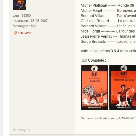
Michel Phillipart ------- Monde 39
Michel Forgit ----------- Epreuves 
Lieu : 93300
Bernard Villaret ------- Pas d'ave
Inscription : 15-05-2007
Christine Renard ------ La nuit d
Messages : 554
Bernard Villaret ------- L'infini plu
Micel Forgit ------------ La tour de
Site Web
Jean Pierre Vernay --- Thomas et 
Serge Brussolo ------- Les sentin
Voici les numéros 3 & 4 de la col
[Gil] Complété :
Dernière modification par gil (16-01-20
Hors ligne