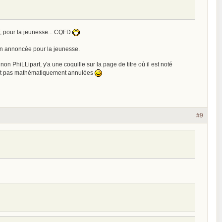
SF, pour la jeunesse... CQFD
tion annoncée pour la jeunesse.
 non PhiLLipart, y'a une coquille sur la page de titre où il est noté
 sont pas mathématiquement annulées
#9