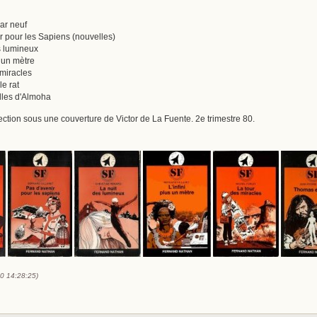
par neuf
nir pour les Sapiens (nouvelles)
es lumineux
s un mètre
s miracles
le rat
elles d'Almoha
lection sous une couverture de Victor de La Fuente. 2e trimestre 80.
10 14:28:25)