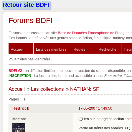
Retour site BDFI
Forums BDFI
Forums de discussions du site
B
ase de
D
onnées
F
rancophone de l'
I
maginair
Ces forums sont réservés aux genres science-fiction, fantastique, fantasy, mer
Accueil
Liste des membres
Règles
Recherche
Inscr
Vous n'êtes pas identifié(e).
BDFI V2
: en diffusion limitée, une nouvelle version du site est disponible, en 
INSCRIPTION
: La lecture des forums est accessible à tous.
Pour écrire, il fau
Accueil
»
Les collections
»
NATHAN: SF
Pages :
1
Hedrock
17-05-2007 17:49:50
Membre
(((Lien sur la page collection :
htt
Parue au début des années 80 (1