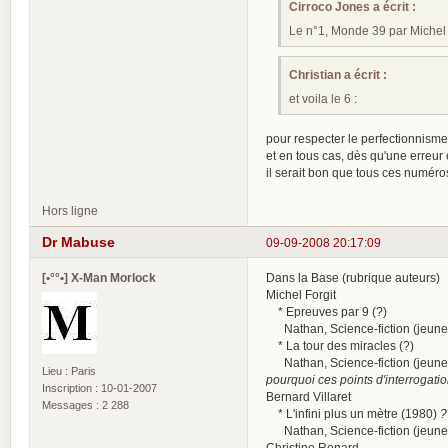
Cirroco Jones a écrit :
Le n°1, Monde 39 par Michel 
Christian a écrit :
et voila le 6 :
pour respecter le perfectionnisme
et en tous cas, dès qu'une erreur
il serait bon que tous ces numéro
Hors ligne
Dr Mabuse
09-09-2008 20:17:09
[•°°•] X-Man Morlock
Dans la Base (rubrique auteurs)
Michel Forgit
* Epreuves par 9 (?)
Nathan, Science-fiction (jeunes
* La tour des miracles (?)
Nathan, Science-fiction (jeunes
Lieu : Paris
pourquoi ces points d'interrogatio
Inscription : 10-01-2007
Bernard Villaret
Messages : 2 288
* L'infini plus un mètre (1980)
?
Nathan, Science-fiction (jeunes
Christine Renard