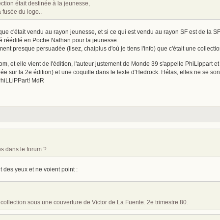
ction était destinée à la jeunesse,
a fusée du logo..
 que c'était vendu au rayon jeunesse, et si ce qui est vendu au rayon SF est de la 
té réédité en Poche Nathan pour la jeunesse.
ent presque persuadée (lisez, chaiplus d'où je tiens l'info) que c'était une collec
n nom, et elle vient de l'édition, l'auteur justement de Monde 39 s'appelle PhiLippart et
lée sur la 2e édition) et une coquille dans le texte d'Hedrock. Hélas, elles ne se
 PhiLLiPPart! MdR
és dans le forum ?
 des yeux et ne voient point :
 collection sous une couverture de Victor de La Fuente. 2e trimestre 80.