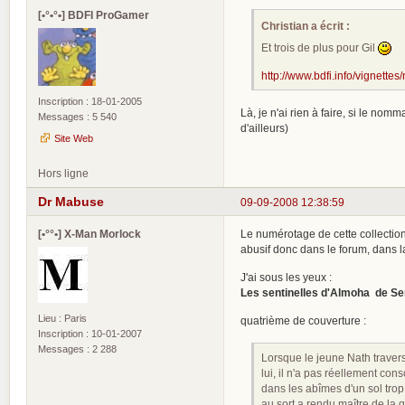
[•°•°•] BDFI ProGamer
Christian a écrit :
Et trois de plus pour Gil
http://www.bdfi.info/vignettes
Inscription : 18-01-2005
Là, je n'ai rien à faire, si le nom
Messages : 5 540
d'ailleurs)
Site Web
Hors ligne
Dr Mabuse
09-09-2008 12:38:59
[•°°•] X-Man Morlock
Le numérotage de cette collection 
abusif donc dans le forum, dans la
J'ai sous les yeux :
Les sentinelles d'Almoha de S
Lieu : Paris
quatrième de couverture :
Inscription : 10-01-2007
Messages : 2 288
Lorsque le jeune Nath traver
lui, il n'a pas réellement con
dans les abîmes d'un sol trop
au sort a rendu maître de la 