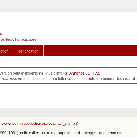
e
veilleux, horreur, gore.
iption
Identification
version bêta et incomplète. Plus d'info ici :
Annonce BDFI V2
.
t vous inscrire
(mais attention, pour lutter contre les robots spammeurs, les inscri
p://www.bdfi.net/collections/pages/nath_sf.php
)))
980_1981), cette collection ne regroupe que huit ouvrages, apparemment.