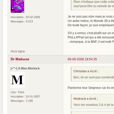
Rien n'indique que cette colle
sauf peut-être la naïveté de l
Je ne suis pas sûre mais je crois
Inscription : 20-02-2006
Un autre indice, le Monde 39 a é
Messages : 6 613
De toute façon, je suis empiriquem
S'il y a erreur, c'est plutôt sur u
PhiLLiPPart (et qui a été renouve
...remarque, à la BNF, il est noté
Hors ligne
Dr Mabuse
09-09-2008 19:54:35
[•°°•] X-Man Morlock
Christian a écrit :
Ben, ils ne sont pas numérot
Pardonne leur Seigneur car ils ont
Lieu : Paris
Inscription : 10-01-2007
Hedrock a écrit :
Messages : 2 288
Voici les numéros 3 & 4 de la