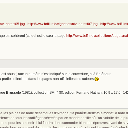
/n/v_nathsf05.jpg
http://www.bdfi.info/vignettes/n/v_nathsf07.jpg
http://www.bdfi.in
mage est cohérent (ce qui est le cas) la page
http://www.bdfi.net/collections/pages/na
est abusif, aucun numéro n'est indiqué sur la couverture, ni à l'intérieur.
 partie collection, dans les pages non-officielles des auteurs
erge Brussolo
(1981), collection SF n° (8), édition Fernand Nathan, 10,9 x 17,6 , 
se les plaines de boue désertiques d'Almoha, "la planète-deux-fois-morte", à bord
s­cience de tous les sortilèges sécrétés par ce monde hostile où l'on s'abrite de la 
 mou pour les soutenir. Il lui faudra donc surmonter bien des épreuves avant de savo
grande tour au sommet de laquelle les guetteurs sacrés s'usent les yeux à déceler le