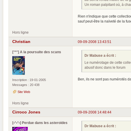
Un roman palpitant où, à chaq
Rien n'indique que cette collectio
sauf peut-être la naïveté de la fus
Hors ligne
Christian
09-09-2008 13:43:51
[°*°] A la poursuite des scans
Dr Mabuse a écrit :
Le numérotage de cette collect
abusif donc dans le forum
Ben, ils ne sont pas numérotés d
Inscription : 19-01-2005
Messages : 20 438
Site Web
Hors ligne
Cirroco Jones
09-09-2008 14:48:44
[•°•°•] Perdue dans les asteroïdes
Dr Mabuse a écrit :