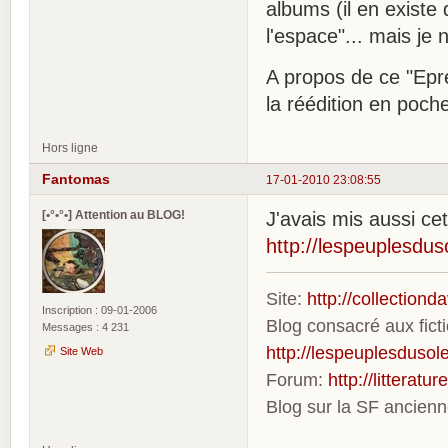
albums (il en existe 
l'espace"... mais je 
A propos de ce "Epre
la réédition en poch
Hors ligne
Fantomas
17-01-2010 23:08:55
[•°•°•] Attention au BLOG!
J'avais mis aussi ce
http://lespeuplesdus
Site:
http://collection
Inscription : 09-01-2006
Blog consacré aux fic
Messages : 4 231
http://lespeuplesdusole
Site Web
Forum:
http://litterat
Blog sur la SF ancien