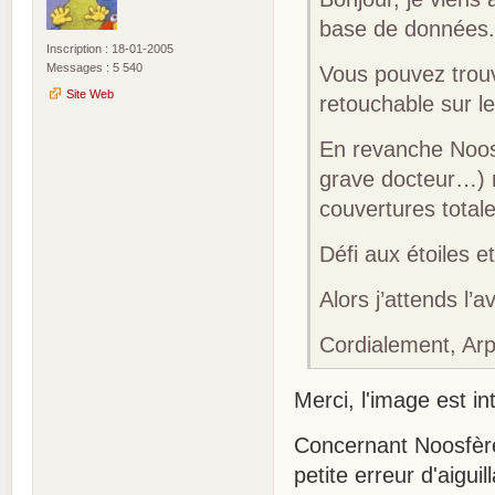
base de données
Inscription : 18-01-2005
Messages : 5 540
Vous pouvez trou
Site Web
retouchable sur le
En revanche Noosf
grave docteur…) m
couvertures totale
Défi aux étoiles
Alors j’attends l’a
Cordialement, Ar
Merci, l'image est in
Concernant Noosfère
petite erreur d'aigui