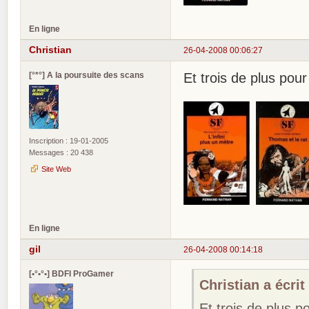
En ligne
Christian
26-04-2008 00:06:27
[°*°] A la poursuite des scans
Et trois de plus pour
Inscription : 19-01-2005
Messages : 20 438
Site Web
En ligne
gil
26-04-2008 00:14:18
[•°•°•] BDFI ProGamer
Christian a écrit 
Et trois de plus p