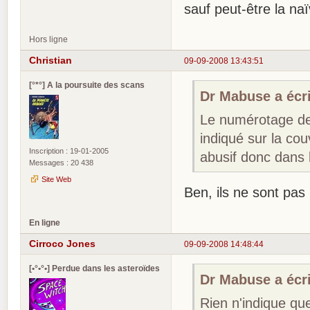
sauf peut-être la naï
Hors ligne
Christian
09-09-2008 13:43:51
[°*°] A la poursuite des scans
Dr Mabuse a écri
Le numérotage de 
indiqué sur la couv
Inscription : 19-01-2005
abusif donc dans 
Messages : 20 438
Site Web
Ben, ils ne sont pa
En ligne
Cirroco Jones
09-09-2008 14:48:44
[•°•°•] Perdue dans les asteroïdes
Dr Mabuse a écri
Rien n'indique que