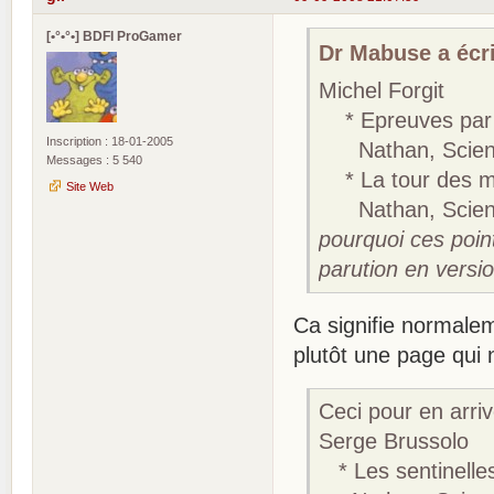
[•°•°•] BDFI ProGamer
Dr Mabuse a écri
Michel Forgit
* Epreuves par 
Inscription : 18-01-2005
Nathan, Science-
Messages : 5 540
* La tour des mi
Site Web
Nathan, Science-
pourquoi ces point
parution en versio
Ca signifie normalem
plutôt une page qui n
Ceci pour en arrive
Serge Brussolo
* Les sentinelle