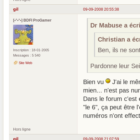
gil
09-09-2008 20:55:38
[•°•°•] BDFI ProGamer
Dr Mabuse a écri
Christian a écr
Ben, ils ne so
Inscription : 18-01-2005
Messages : 5 540
Site Web
Pardonne leur Sei
Bien vu
J'ai le mê
mien... n'est pas n
Dans le forum c'est 
"le 6", ça peut être 
numéros n'ont effecti
Hors ligne
gil
09-09-2008 21:07:59