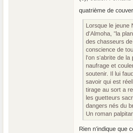
quatrième de couver
Lorsque le jeune 
d'Almoha, "la pla
des chasseurs de 
cons­cience de to
l'on s'abrite de l
naufrage et coule
soutenir. Il lui 
savoir qui est rée
tirage au sort a 
les guetteurs sac
dangers nés du bro
Un roman palpitan
Rien n'indique que ce