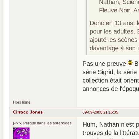
Nathan, Science-
Fleuve Noir, Ant
Donc en 13 ans, l
pour les adultes. E
ajouté les scènes
davantage à son
Pas une preuve
Br
série Sigrid, la séri
collection était orie
annonces de l'époqu
Hors ligne
Cirroco Jones
09-09-2008 21:15:35
[•°•°•] Perdue dans les asteroïdes
Hum, Nathan n'est pa
trouves de la littéra