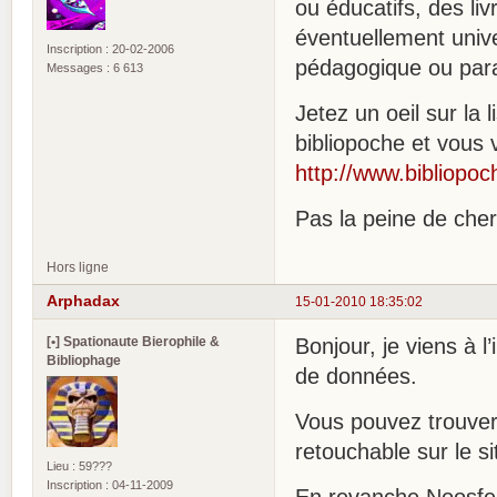
ou éducatifs, des liv
éventuellement unive
Inscription : 20-02-2006
pédagogique ou para
Messages : 6 613
Jetez un oeil sur la 
bibliopoche et vous 
http://www.bibliopo
Pas la peine de che
Hors ligne
Arphadax
15-01-2010 18:35:02
[•] Spationaute Bierophile &
Bonjour, je viens à l
Bibliophage
de données.
Vous pouvez trouver
retouchable sur le si
Lieu : 59???
Inscription : 04-11-2009
En revanche Noosfer