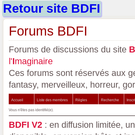
Retour site BDFI
Forums BDFI
Forums de discussions du site
l'
I
maginaire
Ces forums sont réservés aux gen
fantasy, merveilleux, horreur, go
Accueil
Liste des membres
Règles
Recherche
Inscr
Vous n'êtes pas identifié(e).
BDFI V2
: en diffusion limitée, u