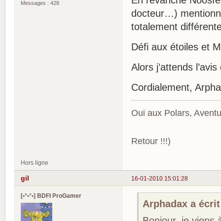
Messages : 428
docteur…) mentionne
totalement différent
Défi aux étoiles e
Alors j’attends l’avis
Cordialement, Arph
Oui aux Polars, Aventu
Retour !!!)
Hors ligne
gil
16-01-2010 15:01:28
[•°•°•] BDFI ProGamer
Arphadax a écrit
Bonjour, je viens 