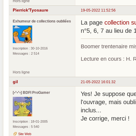
Hors ligne
Pierrick'Tyosaure
19-05-2022 11:52:56
Exhumeur de collections oubliées
La page
collection s
n°5, 6, 7 au lieu de 
Boomer trentenaire mis
Inscription : 30-10-2016
Messages : 2 514
Lecture en cours : H. R
Hors ligne
gil
21-05-2022 16:01:32
[•°•°•] BDFI ProGamer
Yes! Je suppose que 
l'ouvrage, mais oubl
inclus...
Je corrige, merci !
Inscription : 18-01-2005
Messages : 5 540
Site Web