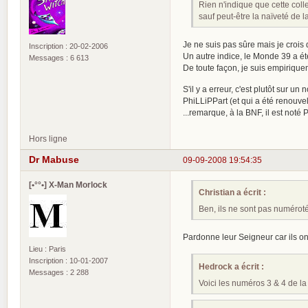
Rien n'indique que cette colle
sauf peut-être la naïveté de l
Je ne suis pas sûre mais je crois
Inscription : 20-02-2006
Un autre indice, le Monde 39 a é
Messages : 6 613
De toute façon, je suis empiriquem
S'il y a erreur, c'est plutôt sur u
PhiLLiPPart (et qui a été renouve
...remarque, à la BNF, il est noté
Hors ligne
Dr Mabuse
09-09-2008 19:54:35
[•°°•] X-Man Morlock
Christian a écrit :
Ben, ils ne sont pas numérot
Pardonne leur Seigneur car ils ont
Lieu : Paris
Inscription : 10-01-2007
Hedrock a écrit :
Messages : 2 288
Voici les numéros 3 & 4 de la