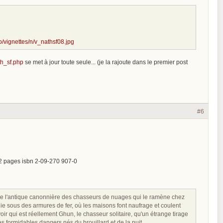
fo/vignettes/n/v_nathsf08.jpg
th_sf.php
se met à jour toute seule... (je la rajoute dans le premier post
#6
142 pages isbn 2-09-270 907-0
 de l'antique canonnière des chasseurs de nuages qui le ramène chez
pluie sous des armures de fer, où les maisons font naufrage et coulent
ir qui est réellement Ghun, le chasseur solitaire, qu'un étrange tirage
s formidables dangers nés du brouillard et de la nuit...