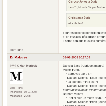
Cirroco Jones a écrit :
Le n°1, Monde 39 par Michel 
Christian a écrit :
et voila le 6 :
pour respecter le perfectionnisme
et en tous cas, dès qu'une erreur
il serait bon que tous ces numéro
Hors ligne
Dr Mabuse
09-09-2008 20:17:09
[•°°•] X-Man Morlock
Dans la Base (rubrique auteurs)
Michel Forgit
* Epreuves par 9 (?)
Nathan, Science-fiction (jeunes
* La tour des miracles (?)
Nathan, Science-fiction (jeunes
Lieu : Paris
pourquoi ces points d'interrogatio
Inscription : 10-01-2007
Bernard Villaret
Messages : 2 288
* L'infini plus un mètre (1980)
?
Nathan, Science-fiction (jeunes
Christine Renard