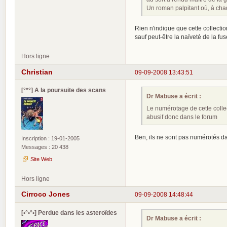
Un roman palpitant où, à chaq
Rien n'indique que cette collectio
sauf peut-être la naïveté de la fus
Hors ligne
Christian
09-09-2008 13:43:51
[°*°] A la poursuite des scans
Dr Mabuse a écrit :
Le numérotage de cette collect
abusif donc dans le forum
Ben, ils ne sont pas numérotés d
Inscription : 19-01-2005
Messages : 20 438
Site Web
Hors ligne
Cirroco Jones
09-09-2008 14:48:44
[•°•°•] Perdue dans les asteroïdes
Dr Mabuse a écrit :