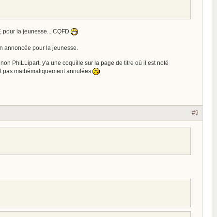
SF, pour la jeunesse... CQFD
tion annoncée pour la jeunesse.
 non PhiLLipart, y'a une coquille sur la page de titre où il est noté
 sont pas mathématiquement annulées
#9