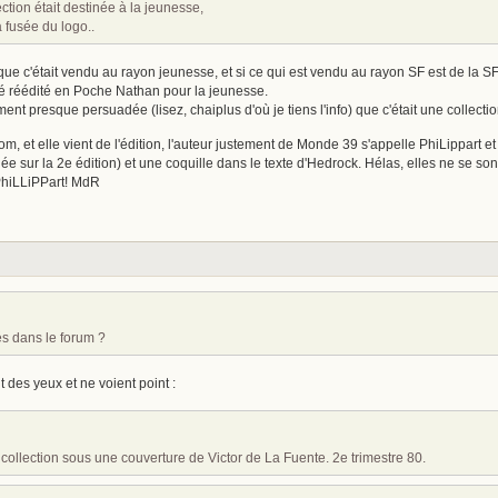
ction était destinée à la jeunesse,
a fusée du logo..
 que c'était vendu au rayon jeunesse, et si ce qui est vendu au rayon SF est de la 
té réédité en Poche Nathan pour la jeunesse.
ent presque persuadée (lisez, chaiplus d'où je tiens l'info) que c'était une collec
n nom, et elle vient de l'édition, l'auteur justement de Monde 39 s'appelle PhiLippart et
lée sur la 2e édition) et une coquille dans le texte d'Hedrock. Hélas, elles ne se
 PhiLLiPPart! MdR
és dans le forum ?
 des yeux et ne voient point :
 collection sous une couverture de Victor de La Fuente. 2e trimestre 80.