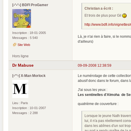
[•°•°•] BDFI ProGamer
Christian a écrit :
Et trois de plus pour Gil
http://www.bdfi.info/vignettes
Inscription : 18-01-2005
Là, je n'ai rien à faire, si le nom
Messages : 5 540
d'ailleurs)
Site Web
Hors ligne
Dr Mabuse
09-09-2008 12:38:59
[•°°•] X-Man Morlock
Le numérotage de cette collection 
abusif donc dans le forum, dans la
J'ai sous les yeux :
Les sentinelles d'Almoha de S
Lieu : Paris
quatrième de couverture :
Inscription : 10-01-2007
Messages : 2 288
Lorsque le jeune Nath traver
lui, il n'a pas réellement con
dans les abîmes d'un sol trop
au sort a rendu maître de la 