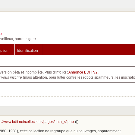
e
veilleux, horreur, gore.
iption
Identification
version bêta et incomplète. Plus d'info ici :
Annonce BDFI V2
.
t vous inscrire
(mais attention, pour lutter contre les robots spammeurs, les inscri
p://www.bdfi.net/collections/pages/nath_sf.php
)))
980_1981), cette collection ne regroupe que huit ouvrages, apparemment.