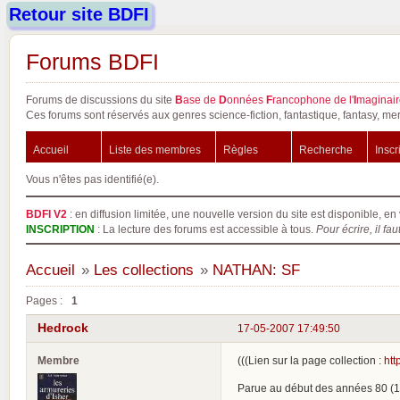
Retour site BDFI
Forums BDFI
Forums de discussions du site
B
ase de
D
onnées
F
rancophone de l'
I
maginair
Ces forums sont réservés aux genres science-fiction, fantastique, fantasy, mer
Accueil
Liste des membres
Règles
Recherche
Inscr
Vous n'êtes pas identifié(e).
BDFI V2
: en diffusion limitée, une nouvelle version du site est disponible, en 
INSCRIPTION
: La lecture des forums est accessible à tous.
Pour écrire, il fau
Accueil
»
Les collections
»
NATHAN: SF
Pages :
1
Hedrock
17-05-2007 17:49:50
Membre
(((Lien sur la page collection :
htt
Parue au début des années 80 (1