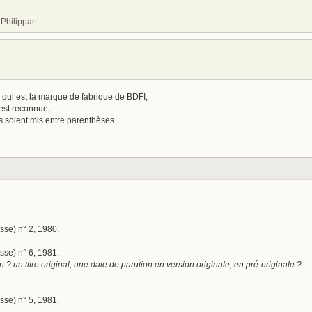
Philippart
 qui est la marque de fabrique de BDFI,
 est reconnue,
s soient mis entre parenthèses.
se) n° 2, 1980.
se) n° 6, 1981.
n ? un titre original, une date de parution en version originale, en pré-originale ?
se) n° 5, 1981.