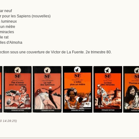
par neuf
nir pour les Sapiens (nouvelles)
es lumineux
s un mètre
s miracles
le rat
elles d'Almoha
lection sous une couverture de Victor de La Fuente. 2e trimestre 80.
10 14:28:25)