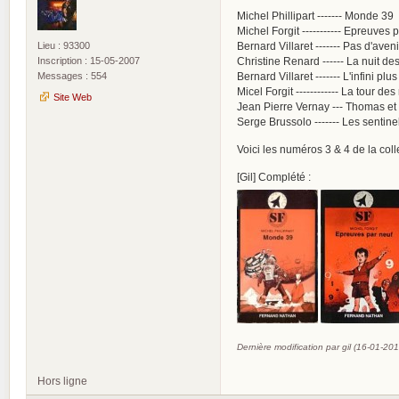
Michel Phillipart ------- Monde 39
Michel Forgit ----------- Epreuves 
Lieu : 93300
Bernard Villaret ------- Pas d'ave
Inscription : 15-05-2007
Christine Renard ------ La nuit d
Messages : 554
Bernard Villaret ------- L'infini plu
Micel Forgit ------------ La tour de
Site Web
Jean Pierre Vernay --- Thomas et 
Serge Brussolo ------- Les sentin
Voici les numéros 3 & 4 de la col
[Gil] Complété :
Dernière modification par gil (16-01-20
Hors ligne