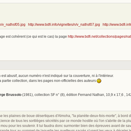
/n/v_nathsf05.jpg
http://www.bdfi.info/vignettes/n/v_nathsf07.jpg
http://www.bdfi.in
mage est cohérent (ce qui est le cas) la page
http://www.bdfi.net/collections/pages/na
est abusif, aucun numéro n'est indiqué sur la couverture, ni à l'intérieur.
 partie collection, dans les pages non-officielles des auteurs
erge Brussolo
(1981), collection SF n° (8), édition Fernand Nathan, 10,9 x 17,6 , 
se les plaines de boue désertiques d'Almoha, "la planète-deux-fois-morte", à bord
s­cience de tous les sortilèges sécrétés par ce monde hostile où l'on s'abrite de la 
 mou pour les soutenir. Il lui faudra donc surmonter bien des épreuves avant de savo
grande tour au sommet de laquelle les guetteurs sacrés s'usent les yeux à déceler le