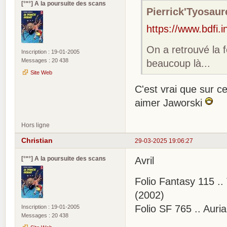
[°*°] A la poursuite des scans
Pierrick'Tyosaure
https://www.bdfi.i
On a retrouvé la
Inscription : 19-01-2005
Messages : 20 438
beaucoup là...
Site Web
C'est vrai que sur cet
aimer Jaworski
Hors ligne
Christian
29-03-2025 19:06:27
[°*°] A la poursuite des scans
Avril
Folio Fantasy 115 .
(2002)
Folio SF 765 .. Auri
Inscription : 19-01-2005
Messages : 20 438