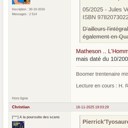
05/2025 - Jules V
Inscription : 30-10-2016
Messages : 2 514
ISBN 9782073022
D'ailleurs l'intég
également en Qua
Matheson .. L'Homme
mais daté du 10/200
Boomer trentenaire mis
Lecture en cours : H. R
Hors ligne
Christian
16-11-2025 19:03:29
[°*°] A la poursuite des scans
Pierrick'Tyosaure