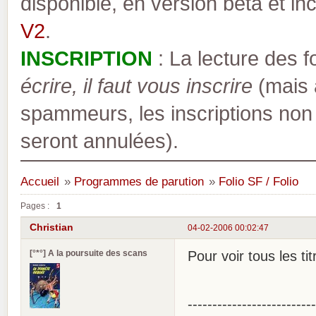
disponible, en version bêta et inc
V2
.
INSCRIPTION
: La lecture des 
écrire, il faut vous inscrire
(mais a
spammeurs, les inscriptions non
seront annulées).
Accueil
»
Programmes de parution
»
Folio SF / Folio
Pages :
1
Christian
04-02-2006 00:02:47
[°*°] A la poursuite des scans
Pour voir tous les ti
--------------------------