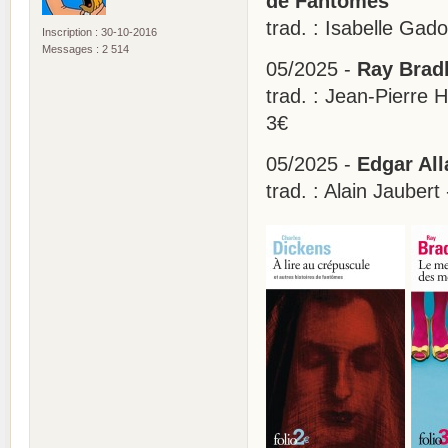
de Fantômes
trad. : Isabelle Ga
Inscription : 30-10-2016
Messages : 2 514
05/2025 -
Ray Bradb
trad. : Jean-Pierre
3€
05/2025 -
Edgar All
trad. : Alain Jaube