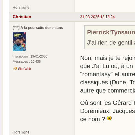
Hors ligne
Christian
31-03-2025 13:18:24
[°*°] A la poursuite des scans
Pierrick'Tyosaure
J'ai rien de gentil
Inscription : 19-01-2005
Non, mais je te rejoi
Messages : 20 438
que J'ai Lu ou, à un
Site Web
"romantasy" et autre
classiques (Dune, To
autre que commercial
Où sont les Gérard 
Dorémieux, Jacques 
ce nom ?
Hors ligne