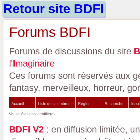
Retour site BDFI
Forums BDFI
Forums de discussions du site
l'
I
maginaire
Ces forums sont réservés aux gen
fantasy, merveilleux, horreur, go
Accueil
Liste des membres
Règles
Recherche
Inscr
Vous n'êtes pas identifié(e).
BDFI V2
: en diffusion limitée, u