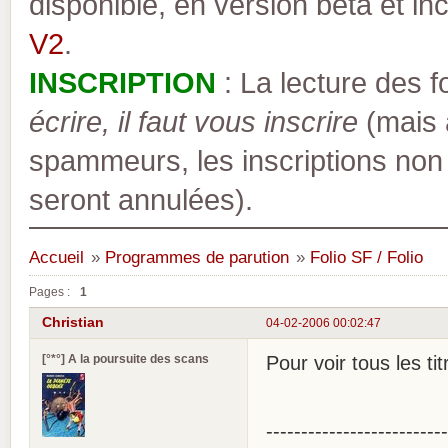
disponible, en version bêta et inc
V2
.
INSCRIPTION
: La lecture des 
écrire, il faut vous inscrire
(mais a
spammeurs, les inscriptions non
seront annulées).
Accueil
»
Programmes de parution
»
Folio SF / Folio
Pages :
1
Christian
04-02-2006 00:02:47
[°*°] A la poursuite des scans
Pour voir tous les ti
--------------------------