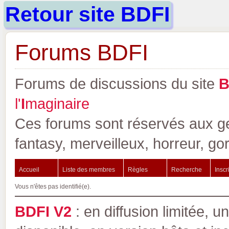
Retour site BDFI
Forums BDFI
Forums de discussions du site
l'
I
maginaire
Ces forums sont réservés aux gen
fantasy, merveilleux, horreur, go
Accueil
Liste des membres
Règles
Recherche
Inscr
Vous n'êtes pas identifié(e).
BDFI V2
: en diffusion limitée, u