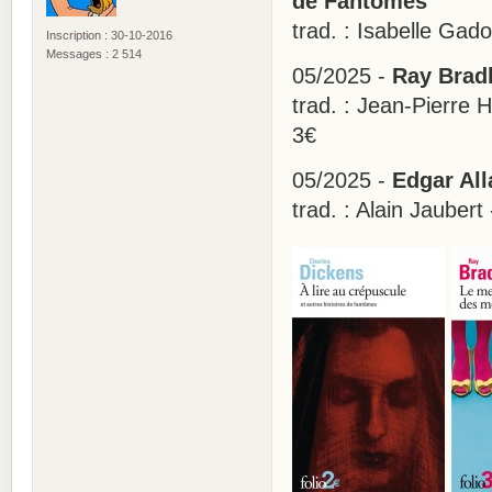
de Fantômes
trad. : Isabelle Ga
Inscription : 30-10-2016
Messages : 2 514
05/2025 -
Ray Bradb
trad. : Jean-Pierre
3€
05/2025 -
Edgar All
trad. : Alain Jaube