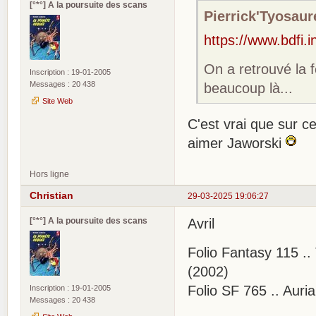
[°*°] A la poursuite des scans
Pierrick'Tyosaure
https://www.bdfi.i
On a retrouvé la
Inscription : 19-01-2005
Messages : 20 438
beaucoup là...
Site Web
C'est vrai que sur cet
aimer Jaworski
Hors ligne
Christian
29-03-2025 19:06:27
[°*°] A la poursuite des scans
Avril
Folio Fantasy 115 .
(2002)
Folio SF 765 .. Auri
Inscription : 19-01-2005
Messages : 20 438