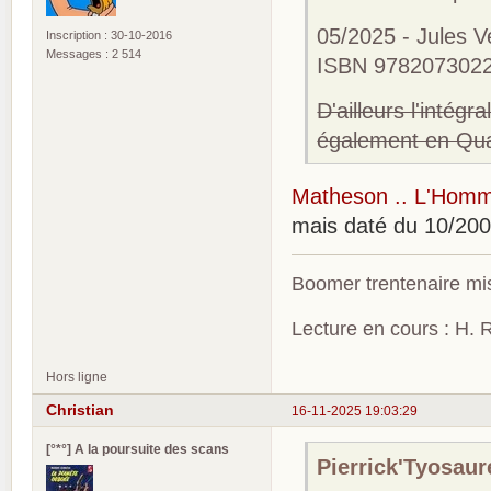
05/2025 - Jules V
Inscription : 30-10-2016
Messages : 2 514
ISBN 9782073022
D'ailleurs l'intég
également en Qua
Matheson .. L'Homme
mais daté du 10/200
Boomer trentenaire mis
Lecture en cours : H. R
Hors ligne
Christian
16-11-2025 19:03:29
[°*°] A la poursuite des scans
Pierrick'Tyosaure