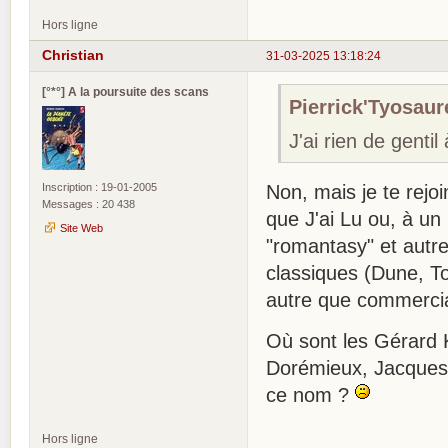
Hors ligne
Christian
31-03-2025 13:18:24
[°*°] A la poursuite des scans
Pierrick'Tyosaure
J'ai rien de gentil
Inscription : 19-01-2005
Non, mais je te rejoi
Messages : 20 438
que J'ai Lu ou, à un
Site Web
"romantasy" et autre
classiques (Dune, To
autre que commercial
Où sont les Gérard 
Dorémieux, Jacques 
ce nom ?
Hors ligne