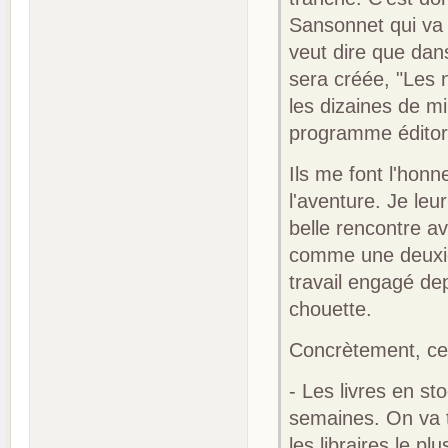
Sansonnet qui va r
veut dire que dan
sera créée, "Les n
les dizaines de m
programme éditori
Ils me font l'honn
l'aventure. Je le
belle rencontre av
comme une deuxièm
travail engagé dep
chouette.
Concrètement, cel
- Les livres en st
semaines. On va t
les libraires le p