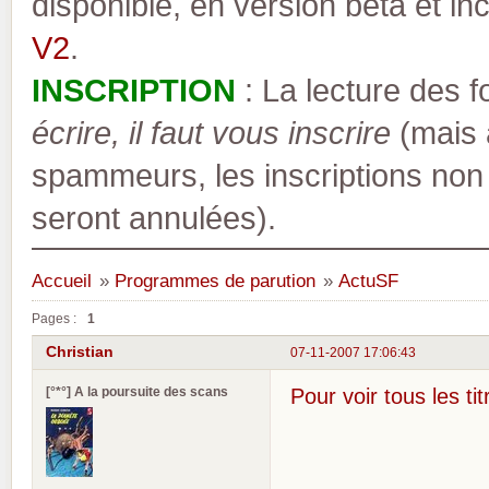
disponible, en version bêta et inc
V2
.
INSCRIPTION
: La lecture des 
écrire, il faut vous inscrire
(mais a
spammeurs, les inscriptions non
seront annulées).
Accueil
»
Programmes de parution
»
ActuSF
Pages :
1
Christian
07-11-2007 17:06:43
[°*°] A la poursuite des scans
Pour voir tous les ti