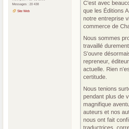
C’est avec beauc
Messages : 20 438
que les Éditions A
Site Web
notre entreprise v
commerce de Ch
Nous sommes prof
travaillé duremen
S'ouvre désormais
repreneur, éditeur
actuelle. Rien n'e
certitude.
Nous tenions surt
pendant plus de 
magnifique avent
auteurs et nos aut
nous ont fait con
traductrices, corre