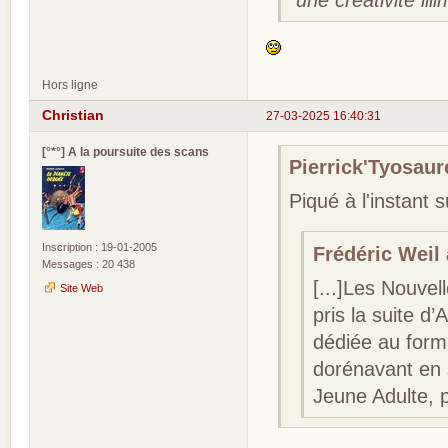
"une créativité illi
Hors ligne
Christian
27-03-2025 16:40:31
[°*°] A la poursuite des scans
Pierrick'Tyosaure
Piqué à l'instant s
Inscription : 19-01-2005
Frédéric Weil a
Messages : 20 438
[...]Les Nouvel
Site Web
pris la suite d’
dédiée au form
dorénavant en s
Jeune Adulte, p