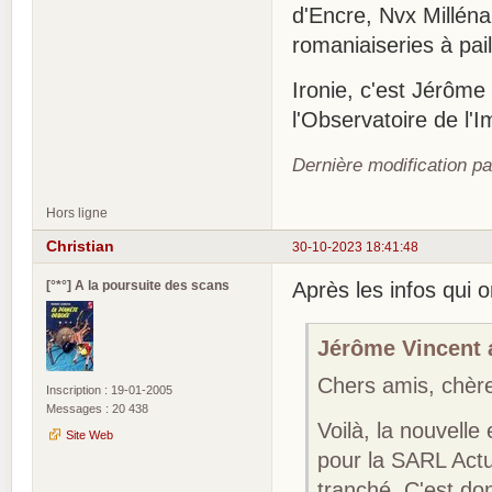
d'Encre, Nvx Millénai
romaniaiseries à pa
Ironie, c'est Jérôme
l'Observatoire de l'I
Dernière modification pa
Hors ligne
Christian
30-10-2023 18:41:48
[°*°] A la poursuite des scans
Après les infos qui o
Jérôme Vincent a
Chers amis, chèr
Inscription : 19-01-2005
Messages : 20 438
Voilà, la nouvelle
Site Web
pour la SARL Actus
tranché. C'est do