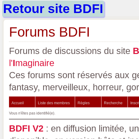
Retour site BDFI
Forums BDFI
Forums de discussions du site
l'
I
maginaire
Ces forums sont réservés aux gen
fantasy, merveilleux, horreur, go
Accueil
Liste des membres
Règles
Recherche
Inscr
Vous n'êtes pas identifié(e).
BDFI V2
: en diffusion limitée, u