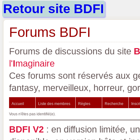
Retour site BDFI
Forums BDFI
Forums de discussions du site
l'
I
maginaire
Ces forums sont réservés aux gen
fantasy, merveilleux, horreur, go
Accueil
Liste des membres
Règles
Recherche
Inscr
Vous n'êtes pas identifié(e).
BDFI V2
: en diffusion limitée, u