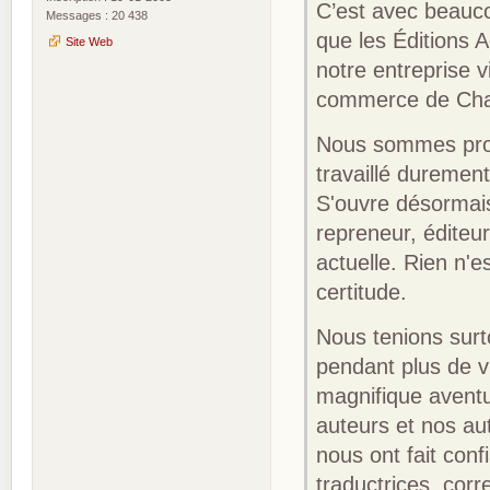
C’est avec beauc
Messages : 20 438
que les Éditions A
Site Web
notre entreprise v
commerce de Ch
Nous sommes prof
travaillé duremen
S'ouvre désormais
repreneur, éditeur
actuelle. Rien n'e
certitude.
Nous tenions surt
pendant plus de 
magnifique avent
auteurs et nos aut
nous ont fait con
traductrices, corre