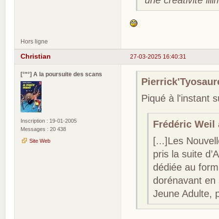
"une créativité illi
Hors ligne
Christian
27-03-2025 16:40:31
[°*°] A la poursuite des scans
Pierrick'Tyosaure
Piqué à l'instant s
Inscription : 19-01-2005
Frédéric Weil a
Messages : 20 438
[...]Les Nouvel
Site Web
pris la suite d’
dédiée au form
dorénavant en s
Jeune Adulte, p