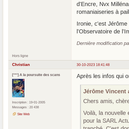
d'Encre, Nvx Millénai
romaniaiseries à pa
Ironie, c'est Jérôme
l'Observatoire de l'I
Dernière modification pa
Hors ligne
Christian
30-10-2023 18:41:48
[°*°] A la poursuite des scans
Après les infos qui o
Jérôme Vincent a
Chers amis, chèr
Inscription : 19-01-2005
Messages : 20 438
Voilà, la nouvelle
Site Web
pour la SARL Actus
tranché. C'est do