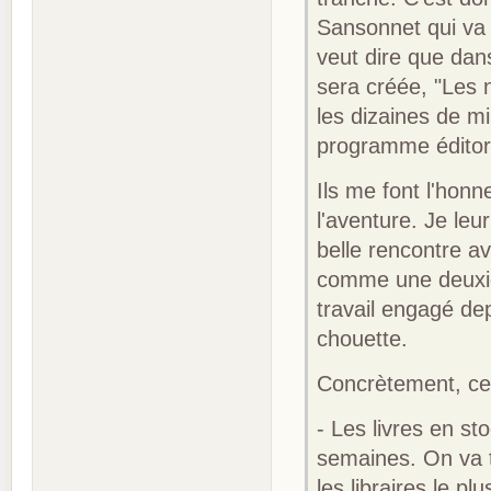
Sansonnet qui va r
veut dire que dan
sera créée, "Les n
les dizaines de m
programme éditori
Ils me font l'honn
l'aventure. Je le
belle rencontre av
comme une deuxièm
travail engagé dep
chouette.
Concrètement, cel
- Les livres en st
semaines. On va t
les libraires le p