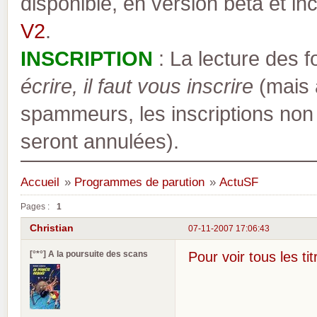
disponible, en version bêta et inc
V2
.
INSCRIPTION
: La lecture des 
écrire, il faut vous inscrire
(mais a
spammeurs, les inscriptions non
seront annulées).
Accueil
»
Programmes de parution
»
ActuSF
Pages :
1
Christian
07-11-2007 17:06:43
[°*°] A la poursuite des scans
Pour voir tous les ti