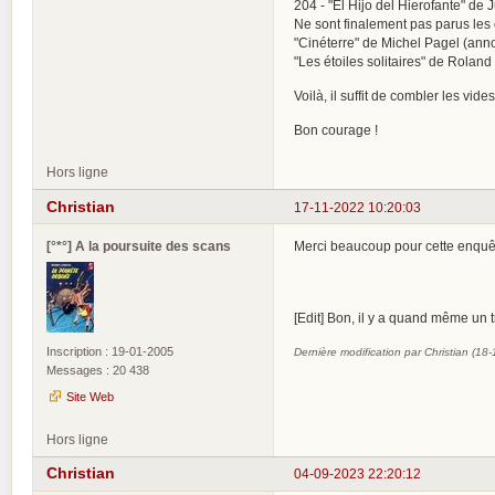
204 - "El Hijo del Hierofante" de 
Ne sont finalement pas parus les
"Cinéterre" de Michel Pagel (anno
"Les étoiles solitaires" de Rola
Voilà, il suffit de combler les vi
Bon courage !
Hors ligne
Christian
17-11-2022 10:20:03
[°*°] A la poursuite des scans
Merci beaucoup pour cette enq
[Edit] Bon, il y a quand même un t
Inscription : 19-01-2005
Dernière modification par Christian (18
Messages : 20 438
Site Web
Hors ligne
Christian
04-09-2023 22:20:12