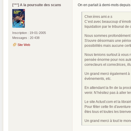
[°*°] A la poursuite des scans
On en parlait à demi-mots depuis q
Cher.ères ami.e.s
C’est avec beaucoup d’émotion
liquidation par le tribunal 
Inscription : 19-01-2005
Nous sommes profondément att
Messages : 20 438
S'ouvre désormais une période
Site Web
possibilités mais aucune cert
Nous tenions surtout à vous
pensée énorme pour nos auteur
correcteurs et correctrices, i
Un grand merci également à no
événements, etc.
En attendant la fin de la pro
venir. N’hésitez pas à aller le
Le site Actusf.com et la libra
Pour fêter cette fin d'avent
êtes tous et toutes les bienv
Un grand merci à tout le mon