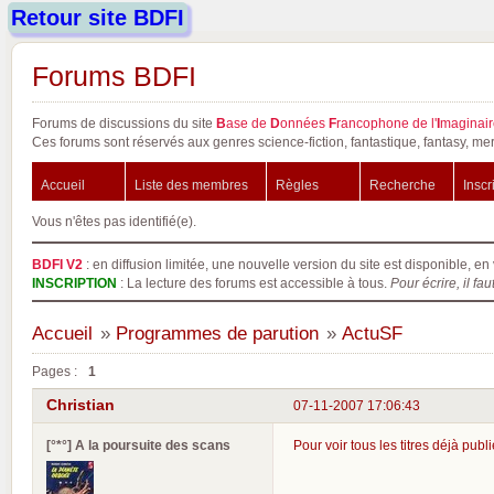
Retour site BDFI
Forums BDFI
Forums de discussions du site
B
ase de
D
onnées
F
rancophone de l'
I
maginair
Ces forums sont réservés aux genres science-fiction, fantastique, fantasy, mer
Accueil
Liste des membres
Règles
Recherche
Inscr
Vous n'êtes pas identifié(e).
BDFI V2
: en diffusion limitée, une nouvelle version du site est disponible, en 
INSCRIPTION
: La lecture des forums est accessible à tous.
Pour écrire, il fau
Accueil
»
Programmes de parution
»
ActuSF
Pages :
1
Christian
07-11-2007 17:06:43
[°*°] A la poursuite des scans
Pour voir tous les titres déjà publ