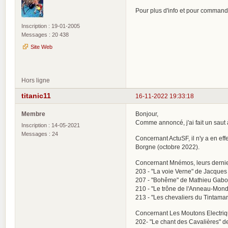
Pour plus d'info et pour command
Inscription : 19-01-2005
Messages : 20 438
Site Web
Hors ligne
titanic11
16-11-2022 19:33:18
Membre
Bonjour,
Comme annoncé, j'ai fait un saut à 
Inscription : 14-05-2021
Messages : 24
Concernant ActuSF, il n'y a en ef
Borgne (octobre 2022).
Concernant Mnémos, leurs dernier
203 - "La voie Verne" de Jacques
207 - "Bohême" de Mathieu Gabor
210 - "Le trône de l'Anneau-Mond
213 - "Les chevaliers du Tintama
Concernant Les Moutons Electriqu
202- "Le chant des Cavalières" 