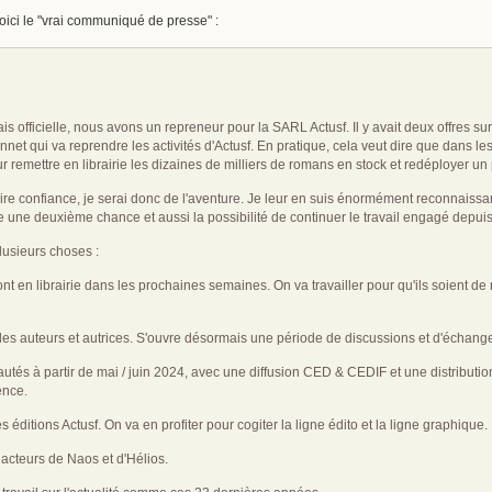
 voici le "vrai communiqué de presse" :
is officielle, nous avons un repreneur pour la SARL Actusf. Il y avait deux offres sur
t qui va reprendre les activités d'Actusf. En pratique, cela veut dire que dans le
ur remettre en librairie les dizaines de milliers de romans en stock et redéployer u
aire confiance, je serai donc de l'aventure. Je leur en suis énormément reconnaissan
une deuxième chance et aussi la possibilité de continuer le travail engagé depuis d
lusieurs choses :
ront en librairie dans les prochaines semaines. On va travailler pour qu'ils soient 
 les auteurs et autrices. S'ouvre désormais une période de discussions et d'échang
és à partir de mai / juin 2024, avec une diffusion CED & CEDIF et une distribution 
ence.
 éditions Actusf. On va en profiter pour cogiter la ligne édito et la ligne graphique.
 acteurs de Naos et d'Hélios.