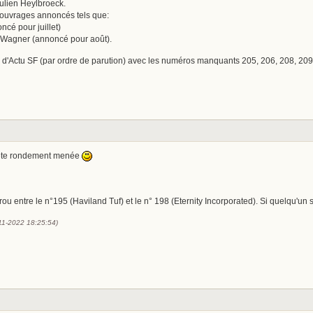
Julien Heylbroeck.
 ouvrages annoncés tels que:
ncé pour juillet)
nd Wagner (annoncé pour août).
des d'Actu SF (par ordre de parution) avec les numéros manquants 205, 206, 208, 209,
uête rondement menée
rou entre le n°195 (Haviland Tuf) et le n° 198 (Eternity Incorporated). Si quelqu'u
-11-2022 18:25:54)