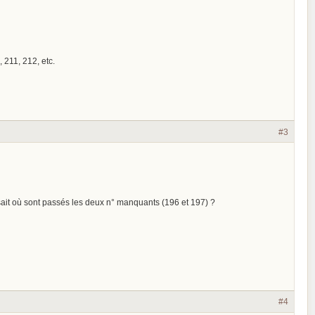
 211, 212, etc.
#3
n sait où sont passés les deux n° manquants (196 et 197) ?
#4