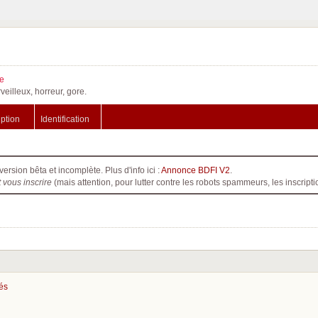
e
veilleux, horreur, gore.
iption
Identification
version bêta et incomplète. Plus d'info ici :
Annonce BDFI V2
.
t vous inscrire
(mais attention, pour lutter contre les robots spammeurs, les inscri
iés