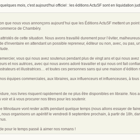
uelques mois, c'est aujourd'hui officiel : les éditions ActuSF sont en liquidation jud
 que nous vous annonçons aujourd’hui que les Éditions ActuSF mettent un point pres
de commerce de Chambéry.
ristés de cette situation. Nous avons travaillé durement pour l’éviter, malheureu
 d'inventaire en attendant un possible repreneur, éditeur ou non, avec, ou pas, une 
itude.
 remercier, vous qui nous avez soutenus pendant plus de vingt ans et qui nous a
s et nos autrices, avec qui nous avons adoré travailler et qui nous ont fait confia
llustrateurs et illustratrices… et toutes ces personnes sans qui une maison d’édition 
s équipes commerciales, aux libraires, aux influenceurs et influenceuses, à tous ce
cédure, nos livres risquent rapidement de ne plus être disponibles en librairie. Nos
s voir et à vous procurer nos titres pour les soutenir.
irie Minotaure vont rester actifs pendant quelque temps (nous allons essayer de faire 
ure, nous organisons un apéritif le vendredi 8 septembre prochain, à partir de 18h
enus.
de pour le temps passé à aimer nos romans !