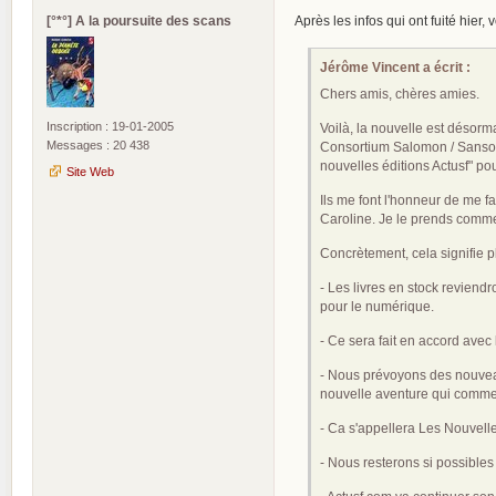
[°*°] A la poursuite des scans
Après les infos qui ont fuité hier,
Jérôme Vincent a écrit :
Chers amis, chères amies.
Inscription : 19-01-2005
Voilà, la nouvelle est désorma
Messages : 20 438
Consortium Salomon / Sansonne
nouvelles éditions Actusf" po
Site Web
Ils me font l'honneur de me f
Caroline. Je le prends comme 
Concrètement, cela signifie p
- Les livres en stock reviend
pour le numérique.
- Ce sera fait en accord avec
- Nous prévoyons des nouveaut
nouvelle aventure qui comm
- Ca s'appellera Les Nouvelles
- Nous resterons si possibles