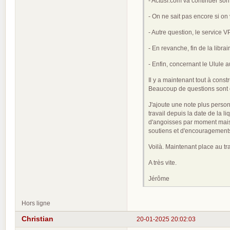
- Actusf.com va continuer son
- On ne sait pas encore si o
- Autre question, le service 
- En revanche, fin de la libra
- Enfin, concernant le Ulule 
Il y a maintenant tout à cons
Beaucoup de questions sont e
J'ajoute une note plus person
travail depuis la date de la 
d'angoisses par moment mais a
soutiens et d'encouragements
Voilà. Maintenant place au tra
A très vite.
Jérôme
Hors ligne
Christian
20-01-2025 20:02:03