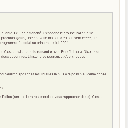
 le table. Le juge a tranché. C'est donc le groupe Pollen et le
s prochains jours, une nouvelle maison d'édition sera créée, "Les
n programme éditorial au printemps / été 2024.
t. C'est aussi une belle rencontre avec Benoît, Laura, Nicolas et
eux décennies. L'histoire se poursuit et c'est chouette.
de nouveaux dispos chez les libraires le plus vite possible. Même chose
es.
Pollen (ami.e.s libraires, merci de vous rapprocher d'eux). C'est une