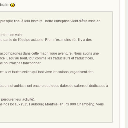
iciaire
que final à leur histoire : notre entreprise vient d'être mise en
sement en vain.
partie de l'équipe actuelle. Rien n'est moins sûr. Il y a des
vez accompagnés dans cette magnifique aventure. Nous avons une
nce jusqu’au bout, tout comme les traducteurs et traductrices,
ne pourrait pas fonctionner.
ux et toutes celles qui font vivre les salons, organisent des
 auteurs et autrices ont encore quelques dates de salons et dédicaces à
perdurer leur activité).
, dans nos locaux (515 Faubourg Montmélian, 73 000 Chambéry). Vous