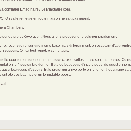
 travail sur l'actualité comme ces 23 dernières années.
n va continuer Emaginaire / Le Minotaure.com.
VPC. On va le remettre en route mais on ne sait pas quand.
irie à Chambéry.
autour du projet Révolution. Nous allons proposer une solution rapidement.
truire, reconstruire, sur une même base mais différemment, en essayant d'apprendre
n suspens. On va tout remettre sur le tapis.
nelle pour remercier énormément tous ceux et celles qui se sont manifestés. Ce ne 
liquidation le 4 septembre dernier. Il y a eu beaucoup d'incertitudes, de questionne
ussi beaucoup d'espoirs. Et le projet qui arrive porte en lui un enthousiasme salv
 ont été des baumes et un formidable booster.
vail.