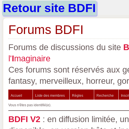
Retour site BDFI
Forums BDFI
Forums de discussions du site
l'
I
maginaire
Ces forums sont réservés aux gen
fantasy, merveilleux, horreur, go
Accueil
Liste des membres
Règles
Recherche
Inscr
Vous n'êtes pas identifié(e).
BDFI V2
: en diffusion limitée, u