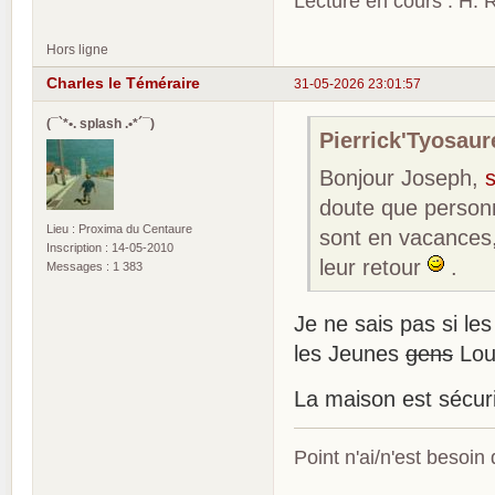
Lecture en cours : H. R
Hors ligne
Charles le Téméraire
31-05-2026 23:01:57
(¯`*•. splash .•*´¯)
Pierrick'Tyosaure
Bonjour Joseph,
doute que person
Lieu : Proxima du Centaure
sont en vacances,
Inscription : 14-05-2010
leur retour
.
Messages : 1 383
Je ne sais pas si l
les Jeunes
gens
Loup
La maison est sécu
Point n'ai/n'est besoin