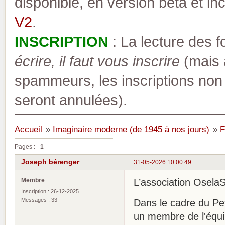
disponible, en version bêta et inc
V2
.
INSCRIPTION
: La lecture des 
écrire, il faut vous inscrire
(mais a
spammeurs, les inscriptions non
seront annulées).
Accueil
»
Imaginaire moderne (de 1945 à nos jours)
»
F
Pages :
1
Joseph bérenger
31-05-2026 10:00:49
Membre
L’association OselaS
Inscription : 26-12-2025
Messages : 33
Dans le cadre du Pet
un membre de l'équi