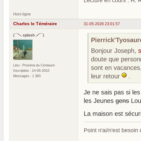
Lecture en cours : H. R
Hors ligne
Charles le Téméraire
31-05-2026 23:01:57
(¯`*•. splash .•*´¯)
Pierrick'Tyosaure
Bonjour Joseph,
doute que person
Lieu : Proxima du Centaure
sont en vacances,
Inscription : 14-05-2010
leur retour
.
Messages : 1 383
Je ne sais pas si l
les Jeunes
gens
Loup
La maison est sécu
Point n'ai/n'est besoin