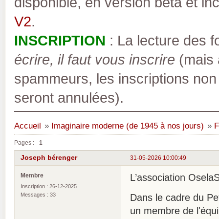
disponible, en version bêta et inc
V2
.
INSCRIPTION
: La lecture des 
écrire, il faut vous inscrire
(mais a
spammeurs, les inscriptions non
seront annulées).
Accueil
»
Imaginaire moderne (de 1945 à nos jours)
»
F
Pages :
1
Joseph bérenger
31-05-2026 10:00:49
Membre
L’association OselaS
Inscription : 26-12-2025
Messages : 33
Dans le cadre du Pet
un membre de l'équi