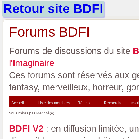
Retour site BDFI
Forums BDFI
Forums de discussions du site
l'
I
maginaire
Ces forums sont réservés aux gen
fantasy, merveilleux, horreur, go
Accueil
Liste des membres
Règles
Recherche
Inscr
Vous n'êtes pas identifié(e).
BDFI V2
: en diffusion limitée, u