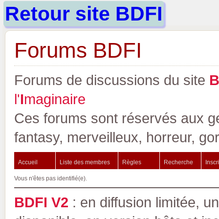
Retour site BDFI
Forums BDFI
Forums de discussions du site
l'
I
maginaire
Ces forums sont réservés aux gen
fantasy, merveilleux, horreur, go
Accueil
Liste des membres
Règles
Recherche
Inscr
Vous n'êtes pas identifié(e).
BDFI V2
: en diffusion limitée, u