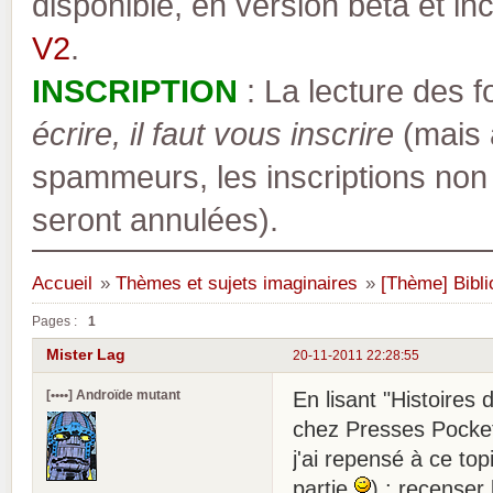
disponible, en version bêta et inc
V2
.
INSCRIPTION
: La lecture des 
écrire, il faut vous inscrire
(mais a
spammeurs, les inscriptions non
seront annulées).
Accueil
»
Thèmes et sujets imaginaires
»
[Thème] Bibli
Pages :
1
Mister Lag
20-11-2011 22:28:55
[••••] Androïde mutant
En lisant "Histoires
chez Presses Pocket)
j'ai repensé à ce topi
partie
) : recenser 