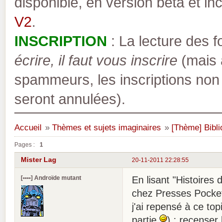
disponible, en version bêta et inc
V2
.
INSCRIPTION
: La lecture des 
écrire, il faut vous inscrire
(mais a
spammeurs, les inscriptions non
seront annulées).
Accueil
»
Thèmes et sujets imaginaires
»
[Thème] Bibli
Pages :
1
Mister Lag
20-11-2011 22:28:55
[••••] Androïde mutant
En lisant "Histoires
chez Presses Pocket)
j'ai repensé à ce topi
partie
) : recenser 