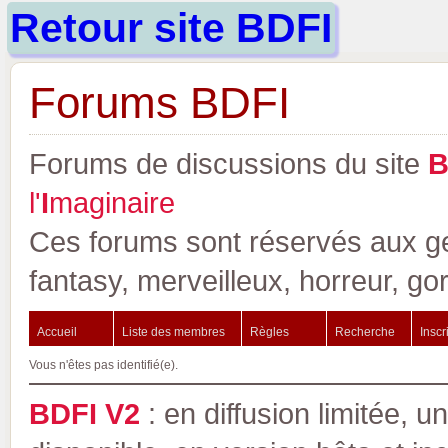
Retour site BDFI
Forums BDFI
Forums de discussions du site
l'
I
maginaire
Ces forums sont réservés aux gen
fantasy, merveilleux, horreur, go
Accueil
Liste des membres
Règles
Recherche
Inscr
Vous n'êtes pas identifié(e).
BDFI V2
: en diffusion limitée, u