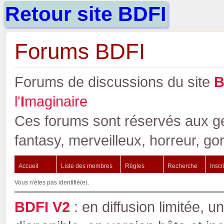
Retour site BDFI
Forums BDFI
Forums de discussions du site
l'
I
maginaire
Ces forums sont réservés aux gen
fantasy, merveilleux, horreur, go
Accueil
Liste des membres
Règles
Recherche
Inscr
Vous n'êtes pas identifié(e).
BDFI V2
: en diffusion limitée, u