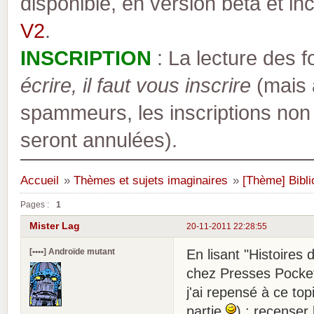
disponible, en version bêta et inc
V2
.
INSCRIPTION
: La lecture des 
écrire, il faut vous inscrire
(mais a
spammeurs, les inscriptions non
seront annulées).
Accueil
»
Thèmes et sujets imaginaires
»
[Thème] Bibli
Pages :
1
Mister Lag
20-11-2011 22:28:55
[••••] Androïde mutant
En lisant "Histoires
chez Presses Pocket)
j'ai repensé à ce topi
partie
) : recenser 