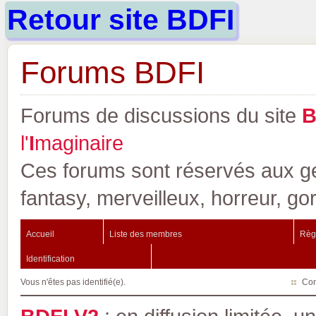
Retour site BDFI
Forums BDFI
Forums de discussions du site
l'
I
maginaire
Ces forums sont réservés aux gen
fantasy, merveilleux, horreur, go
Accueil
Liste des membres
Règ
Identification
Vous n'êtes pas identifié(e).
Con