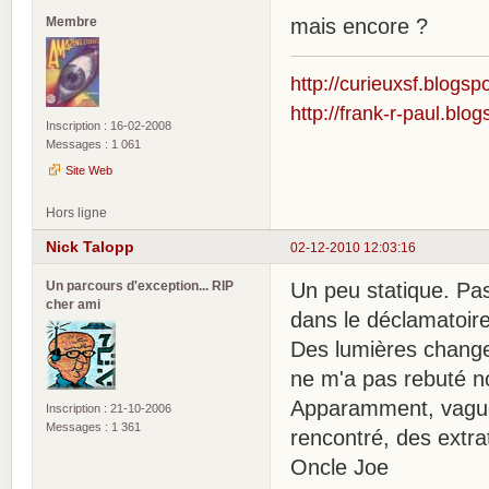
Membre
mais encore ?
http://curieuxsf.blogsp
http://frank-r-paul.blo
Inscription : 16-02-2008
Messages : 1 061
Site Web
Hors ligne
Nick Talopp
02-12-2010 12:03:16
Un parcours d'exception... RIP
Un peu statique. Pa
cher ami
dans le déclamatoire
Des lumières chang
ne m'a pas rebuté n
Apparamment, vagueme
Inscription : 21-10-2006
Messages : 1 361
rencontré, des extra
Oncle Joe