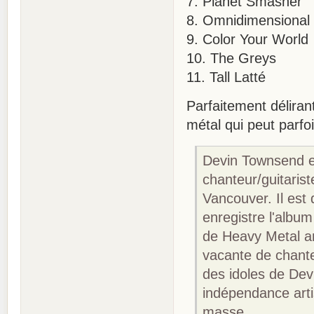
7. Planet Smasher
8. Omnidimensional 
9. Color Your World
10. The Greys
11. Tall Latté
Parfaitement déliran
métal qui peut parfoi
Devin Townsend es
chanteur/guitarist
Vancouver. Il est
enregistre l'albu
de Heavy Metal an
vacante de chante
des idoles de Devi
indépendance arti
masse.