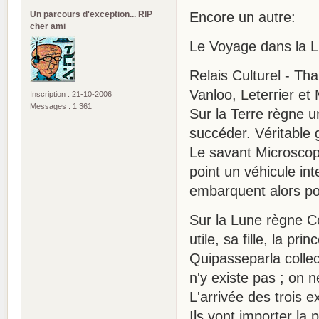
Un parcours d'exception... RIP
Encore un autre:
cher ami
Le Voyage dans la 
Relais Culturel - Tha
Vanloo, Leterrier et 
Inscription : 21-10-2006
Messages : 1 361
Sur la Terre règne u
succéder. Véritable 
Le savant Microscop
point un véhicule int
embarquent alors pour
Sur la Lune règne C
utile, sa fille, la p
Quipasseparla colle
n'y existe pas ; on 
L'arrivée des trois e
Ils vont importer la