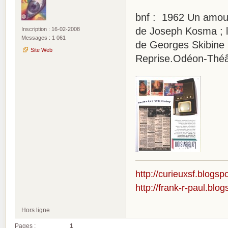
bnf : 1962 Un amour
de Joseph Kosma ; l
Inscription : 16-02-2008
Messages : 1 061
de Georges Skibine ;
Site Web
Reprise.Odéon-Théât
http://curieuxsf.blogsp
http://frank-r-paul.blo
Hors ligne
Pages :
1