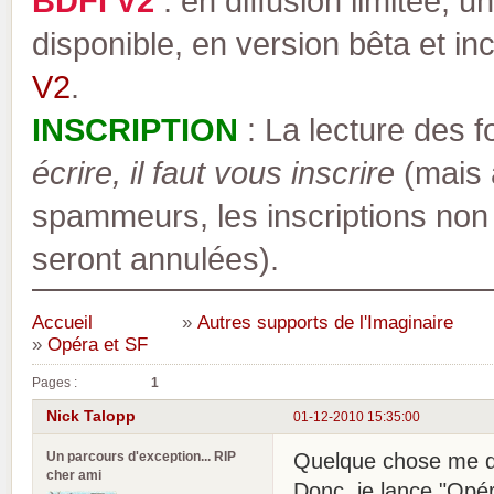
BDFI V2
: en diffusion limitée, u
disponible, en version bêta et inc
V2
.
INSCRIPTION
: La lecture des 
écrire, il faut vous inscrire
(mais a
spammeurs, les inscriptions non
seront annulées).
Accueil
»
Autres supports de l'Imaginaire
»
Opéra et SF
Pages :
1
Nick Talopp
01-12-2010 15:35:00
Un parcours d'exception... RIP
Quelque chose me dit
cher ami
Donc, je lance "Opér