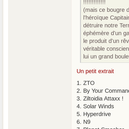
!!!!!!!!!!!!!
(mais ce bougre d
l'héroïque Capita
détruire notre Ter
éphémère d'un ga
le produit d'un r
véritable conscie
lui un grand boul
Un petit extrait
1. ZTO
2. By Your Comman
3. Ziltoidia Attaxx !
4. Solar Winds
5. Hyperdrive
6. N9