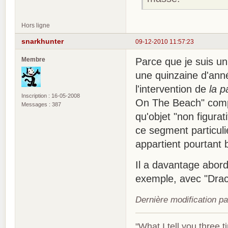
Hors ligne
snarkhunter
09-12-2010 11:57:23
Membre
Parce que je suis u
une quinzaine d'anné
l'intervention de
la p
Inscription : 16-05-2008
On The Beach" compo
Messages : 387
qu'objet "non figurat
ce segment particuli
appartient pourtant b
Il a davantage abord
exemple, avec "Dracu
Dernière modification p
"What I tell you three t