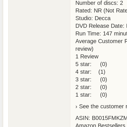
Number of discs: 2
Rated: NR (Not Rat
Studio: Decca
DVD Release Date: 
Run Time: 147 minu
Average Customer Re
review)
1 Review
5 star: (0)
4 star: (1)
3 star: (0)
2 star: (0)
1 star: (0)
› See the customer 
ASIN: B0015FMKZ
Amazon Bestsellers 