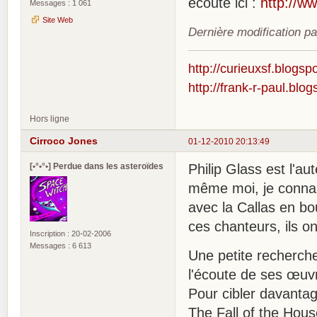
ecoute ici :
http://w
Messages : 1 061
Site Web
Dernière modification p
http://curieuxsf.blogsp
http://frank-r-paul.blo
Hors ligne
Cirroco Jones
01-12-2010 20:13:49
[•°•°•] Perdue dans les asteroïdes
Philip Glass est l'a
même moi, je connais
avec la Callas en bo
ces chanteurs, ils o
Inscription : 20-02-2006
Messages : 6 613
Une petite recherche
l'écoute de ses œuv
Pour cibler davantag
The Fall of the Hous