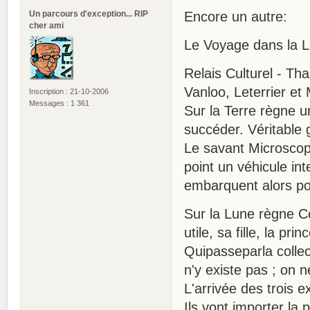
Un parcours d'exception... RIP
Encore un autre:
cher ami
Le Voyage dans la 
Relais Culturel - Tha
Vanloo, Leterrier et 
Inscription : 21-10-2006
Messages : 1 361
Sur la Terre règne u
succéder. Véritable 
Le savant Microscop
point un véhicule int
embarquent alors pour
Sur la Lune règne C
utile, sa fille, la p
Quipasseparla colle
n'y existe pas ; on 
L'arrivée des trois e
Ils vont importer la