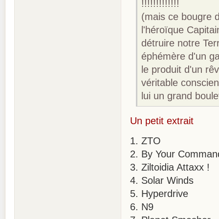
!!!!!!!!!!!!!
(mais ce bougre d
l'héroïque Capita
détruire notre Ter
éphémère d'un ga
le produit d'un r
véritable conscie
lui un grand boul
Un petit extrait
1. ZTO
2. By Your Comman
3. Ziltoidia Attaxx !
4. Solar Winds
5. Hyperdrive
6. N9