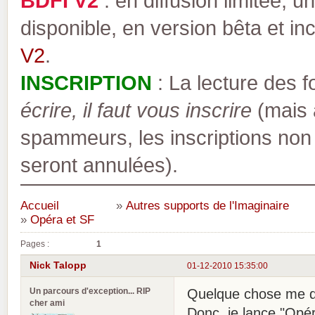
BDFI V2
: en diffusion limitée, u
disponible, en version bêta et inc
V2
.
INSCRIPTION
: La lecture des 
écrire, il faut vous inscrire
(mais a
spammeurs, les inscriptions non
seront annulées).
Accueil
»
Autres supports de l'Imaginaire
»
Opéra et SF
Pages :
1
Nick Talopp
01-12-2010 15:35:00
Un parcours d'exception... RIP
Quelque chose me dit
cher ami
Donc, je lance "Opér