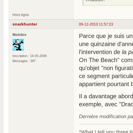
Hors ligne
snarkhunter
09-12-2010 11:57:23
Membre
Parce que je suis u
une quinzaine d'anné
l'intervention de
la p
Inscription : 16-05-2008
On The Beach" compo
Messages : 387
qu'objet "non figurat
ce segment particuli
appartient pourtant b
Il a davantage abord
exemple, avec "Dracu
Dernière modification p
"What I tell you three t