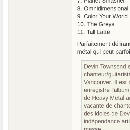
7. Planet Smasher
8. Omnidimensional 
9. Color Your World
10. The Greys
11. Tall Latté
Parfaitement déliran
métal qui peut parfoi
Devin Townsend es
chanteur/guitarist
Vancouver. Il est
enregistre l'albu
de Heavy Metal an
vacante de chante
des idoles de Devi
indépendance arti
masse.