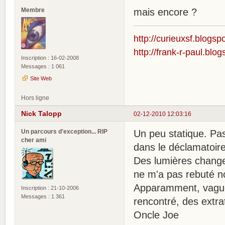
Membre
mais encore ?
http://curieuxsf.blogsp
http://frank-r-paul.blo
Inscription : 16-02-2008
Messages : 1 061
Site Web
Hors ligne
Nick Talopp
02-12-2010 12:03:16
Un parcours d'exception... RIP
Un peu statique. Pa
cher ami
dans le déclamatoire
Des lumières chang
ne m'a pas rebuté n
Apparamment, vagueme
Inscription : 21-10-2006
Messages : 1 361
rencontré, des extra
Oncle Joe