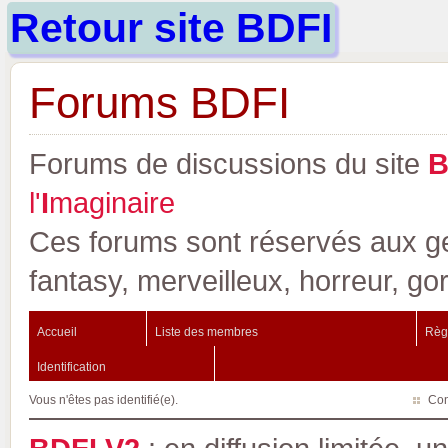
Retour site BDFI
Forums BDFI
Forums de discussions du site
l'
I
maginaire
Ces forums sont réservés aux gen
fantasy, merveilleux, horreur, go
Accueil
Liste des membres
Règ
Identification
Vous n'êtes pas identifié(e).
Con