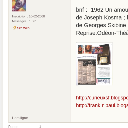
bnf : 1962 Un amour
de Joseph Kosma ; l
Inscription : 16-02-2008
Messages : 1 061
de Georges Skibine ;
Site Web
Reprise.Odéon-Théât
http://curieuxsf.blogsp
http://frank-r-paul.blo
Hors ligne
Pages :
1