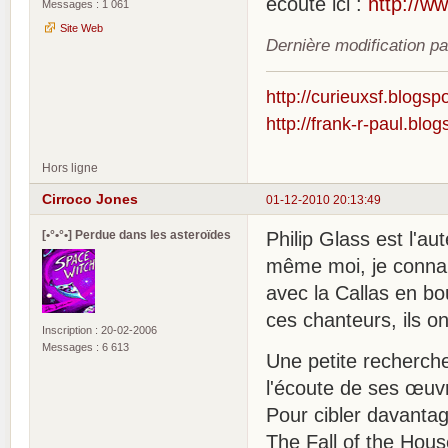
ecoute ici :
http://w
Messages : 1 061
Site Web
Dernière modification p
http://curieuxsf.blogsp
http://frank-r-paul.blo
Hors ligne
Cirroco Jones
01-12-2010 20:13:49
[•°•°•] Perdue dans les asteroïdes
Philip Glass est l'a
même moi, je connais
avec la Callas en bo
ces chanteurs, ils o
Inscription : 20-02-2006
Messages : 6 613
Une petite recherche
l'écoute de ses œuv
Pour cibler davantag
The Fall of the Hous