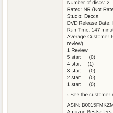
Number of discs: 2
Rated: NR (Not Rat
Studio: Decca
DVD Release Date: 
Run Time: 147 minu
Average Customer Re
review)
1 Review
5 star: (0)
4 star: (1)
3 star: (0)
2 star: (0)
1 star: (0)
› See the customer 
ASIN: B0015FMKZ
Amazon Bestsellers 