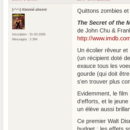
[•°•°•] Abonné absent
Quittons zombies et 
The Secret of the 
de John Chu & Fran
Inscription : 31-03-2005
http://www.imdb.com/
Messages : 3 394
Un écolier rêveur e
(un récipient doté d
exauce tous les voeu
gourde (qui doit êtr
s'en trouver plus co
Evidemment, le film 
d'efforts, et le jeu
un élève aussi brillan
Ce premier Walt Dis
budget : les effets 