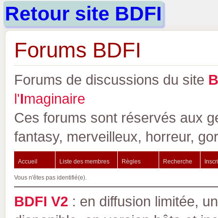
Retour site BDFI
Forums BDFI
Forums de discussions du site
l'
I
maginaire
Ces forums sont réservés aux gen
fantasy, merveilleux, horreur, go
Accueil
Liste des membres
Règles
Recherche
Inscr
Vous n'êtes pas identifié(e).
BDFI V2
: en diffusion limitée, u