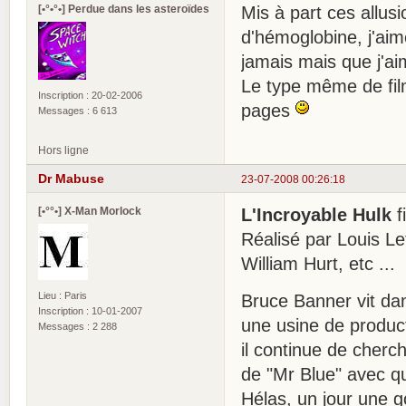
[•°•°•] Perdue dans les asteroïdes
Mis à part ces allu
d'hémoglobine, j'aim
jamais mais que j'ai
Le type même de fil
Inscription : 20-02-2006
pages
Messages : 6 613
Hors ligne
Dr Mabuse
23-07-2008 00:26:18
[•°°•] X-Man Morlock
L'Incroyable Hulk
f
Réalisé par Louis Le
William Hurt, etc ...
Lieu : Paris
Bruce Banner vit dans
Inscription : 10-01-2007
une usine de product
Messages : 2 288
il continue de cherc
de "Mr Blue" avec qu
Hélas, un jour une g