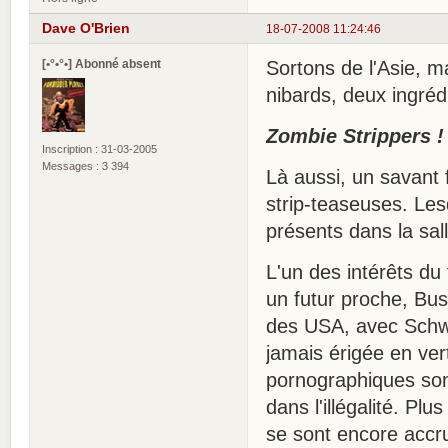
Dave O'Brien
18-07-2008 11:24:46
[•°•°•] Abonné absent
Sortons de l'Asie, m
nibards, deux ingréd
Zombie Strippers !
Inscription : 31-03-2005
Messages : 3 394
Là aussi, un savant 
strip-teaseuses. Lesq
présents dans la sall
L'un des intérêts du
un futur proche, Bush
des USA, avec Schwa
jamais érigée en ver
pornographiques sont 
dans l'illégalité. Pl
se sont encore accru