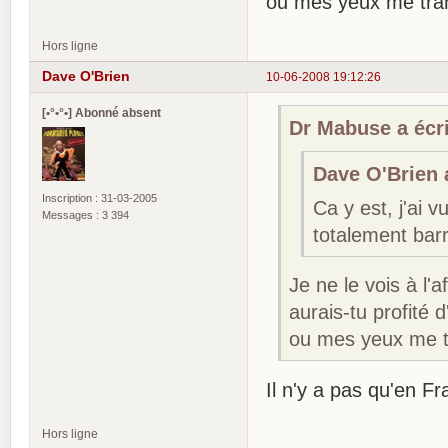
ou mes yeux me trah
Hors ligne
Dave O'Brien
10-06-2008 19:12:26
[•°•°•] Abonné absent
Dr Mabuse a écri
Dave O'Brien a
Inscription : 31-03-2005
Ca y est, j'ai 
Messages : 3 394
totalement barr
Je ne le vois à l'a
aurais-tu profité
ou mes yeux me t
Il n'y a pas qu'en F
Hors ligne