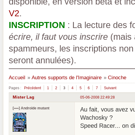
disponible, en version bêta et inc
V2
.
INSCRIPTION
: La lecture des 
écrire, il faut vous inscrire
(mais a
spammeurs, les inscriptions non
seront annulées).
Accueil
»
Autres supports de l'Imaginaire
»
Cinoche
Pages :
Précédent
1
2
3
4
5
6
7
Suivant
Mister Lag
05-06-2008 22:49:28
[••••] Androïde mutant
Au fait, vous avez 
Wachosky ?
Speed Racer... on di