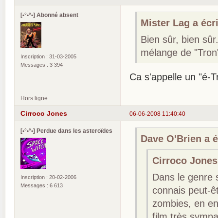
[•°•°•] Abonné absent
Mister Lag a écri
Bien sûr, bien sûr
mélange de "Tron"
Inscription : 31-03-2005
Messages : 3 394
Ca s'appelle un "é-T
Hors ligne
Cirroco Jones
06-06-2008 11:40:40
[•°•°•] Perdue dans les asteroïdes
Dave O'Brien a éc
Cirroco Jones 
Dans le genre sp
Inscription : 20-02-2006
Messages : 6 613
connais peut-ê
zombies, en env
film très symp