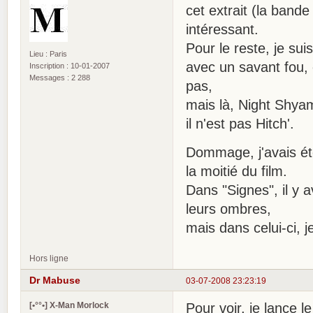
cet extrait (la ban
intéressant.
Pour le reste, je su
Lieu : Paris
avec un savant fou, 
Inscription : 10-01-2007
Messages : 2 288
pas,
mais là, Night Shyam
il n'est pas Hitch'.
Dommage, j'avais été
la moitié du film.
Dans "Signes", il y 
leurs ombres,
mais dans celui-ci, j
Hors ligne
Dr Mabuse
03-07-2008 23:23:19
[•°°•] X-Man Morlock
Pour voir, je lance l