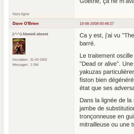
Goethe, ça ne m'av
Hors ligne
Dave O'Brien
10-06-2008 00:48:27
[•°•°•] Abonné absent
Ca y est, j'ai vu "Th
barré.
Le traitement oscille 
Inscription : 31-03-2005
"Dead or alive". Une
Messages : 3 394
yakuzas particulière
fiston bien dégénéré
état que ses adversa
Dans la lignée de la
jambe de substituti
tronçonneuse en gui
mitrailleuse ou une 