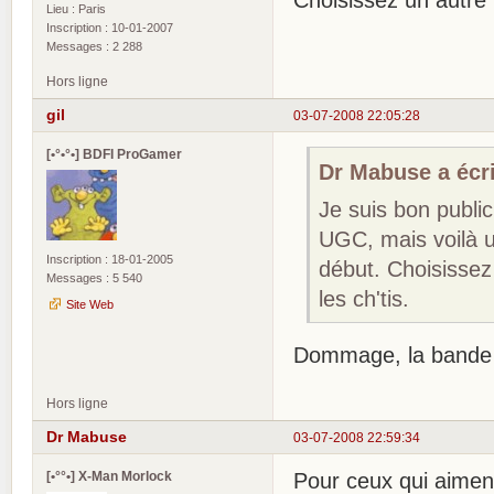
Lieu : Paris
Inscription : 10-01-2007
Messages : 2 288
Hors ligne
gil
03-07-2008 22:05:28
[•°•°•] BDFI ProGamer
Dr Mabuse a écri
Je suis bon public
UGC, mais voilà un
Inscription : 18-01-2005
début. Choisissez 
Messages : 5 540
les ch'tis.
Site Web
Dommage, la bande a
Hors ligne
Dr Mabuse
03-07-2008 22:59:34
[•°°•] X-Man Morlock
Pour ceux qui aiment