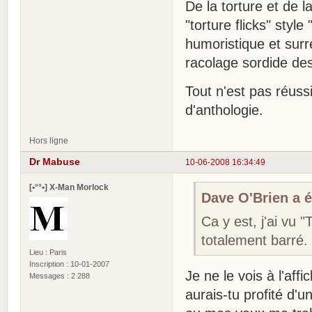
De la torture et de 
"torture flicks" styl
humoristique et surr
racolage sordide de
Tout n'est pas réuss
d'anthologie.
Hors ligne
Dr Mabuse
10-06-2008 16:34:49
[•°°•] X-Man Morlock
Dave O'Brien a éc
Ca y est, j'ai vu 
totalement barré.
Lieu : Paris
Inscription : 10-01-2007
Je ne le vois à l'affi
Messages : 2 288
aurais-tu profité d