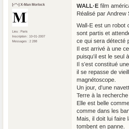
[•°°•] X-Man Morlock
WALL·E
film améric
Réalisé par Andrew 
Wall-E est un robot 
Lieu : Paris
sont partis et atten
Inscription : 10-01-2007
ce qui sera détecté 
Messages : 2 288
Il est arrivé à une c
puisqu'il est le seul
Il s'est constitué un
il se repasse de viei
magnétoscope.
Un jour, d'une nave
Terre à la recherche
Elle est belle comm
comme dans les ban
Mais, il doit lui fair
tombent en panne.