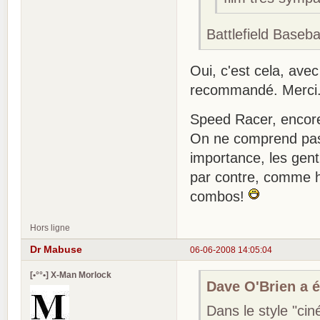
Battlefield Baseba
Oui, c'est cela, ave
recommandé. Merci
Speed Racer, encore
On ne comprend pas 
importance, les gent
par contre, comme h
combos!
Hors ligne
Dr Mabuse
06-06-2008 14:05:04
[•°°•] X-Man Morlock
Dave O'Brien a éc
Dans le style "ci