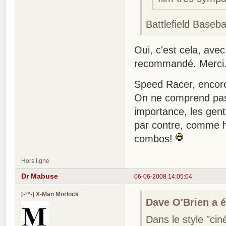
Battlefield Baseba
Oui, c'est cela, ave
recommandé. Merci
Speed Racer, encore
On ne comprend pas 
importance, les gent
par contre, comme h
combos!
Hors ligne
Dr Mabuse
06-06-2008 14:05:04
[•°°•] X-Man Morlock
Dave O'Brien a éc
Dans le style "ci