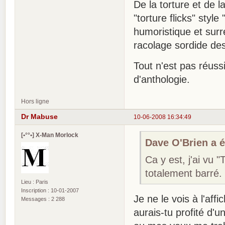
De la torture et de 
"torture flicks" styl
humoristique et surr
racolage sordide de
Tout n'est pas réuss
d'anthologie.
Hors ligne
Dr Mabuse
10-06-2008 16:34:49
[•°°•] X-Man Morlock
Dave O'Brien a éc
Ca y est, j'ai vu 
totalement barré.
Lieu : Paris
Inscription : 10-01-2007
Je ne le vois à l'affi
Messages : 2 288
aurais-tu profité d