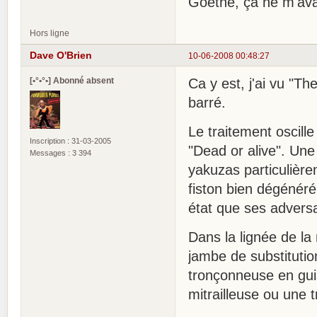
Goethe, ça ne m'av
Hors ligne
Dave O'Brien
10-06-2008 00:48:27
[•°•°•] Abonné absent
Ca y est, j'ai vu "Th
barré.
Le traitement oscille 
Inscription : 31-03-2005
"Dead or alive". Une
Messages : 3 394
yakuzas particulière
fiston bien dégénéré
état que ses adversa
Dans la lignée de la
jambe de substituti
tronçonneuse en gui
mitrailleuse ou une 