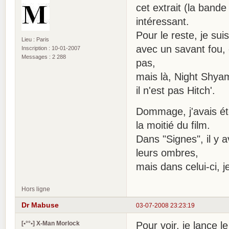
cet extrait (la ban
intéressant.
Pour le reste, je su
Lieu : Paris
avec un savant fou, 
Inscription : 10-01-2007
Messages : 2 288
pas,
mais là, Night Shyam
il n'est pas Hitch'.
Dommage, j'avais été
la moitié du film.
Dans "Signes", il y 
leurs ombres,
mais dans celui-ci, j
Hors ligne
Dr Mabuse
03-07-2008 23:23:19
[•°°•] X-Man Morlock
Pour voir, je lance l