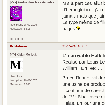
[•°•°•] Perdue dans les asteroïdes
Mis à part ces allu
d'hémoglobine, j'aim
jamais mais que j'ai
Le type même de fil
Inscription : 20-02-2006
pages
Messages : 6 613
Hors ligne
Dr Mabuse
23-07-2008 00:26:18
[•°°•] X-Man Morlock
L'Incroyable Hulk
f
Réalisé par Louis Le
William Hurt, etc ...
Lieu : Paris
Bruce Banner vit dans
Inscription : 10-01-2007
une usine de product
Messages : 2 288
il continue de cherc
de "Mr Blue" avec qu
Hélas, un jour une g