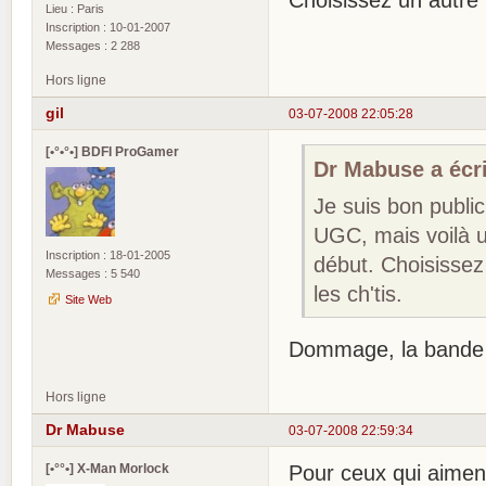
Lieu : Paris
Inscription : 10-01-2007
Messages : 2 288
Hors ligne
gil
03-07-2008 22:05:28
[•°•°•] BDFI ProGamer
Dr Mabuse a écri
Je suis bon public
UGC, mais voilà un
Inscription : 18-01-2005
début. Choisissez 
Messages : 5 540
les ch'tis.
Site Web
Dommage, la bande a
Hors ligne
Dr Mabuse
03-07-2008 22:59:34
[•°°•] X-Man Morlock
Pour ceux qui aiment