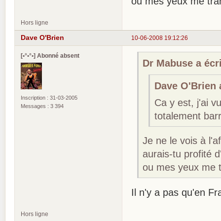
ou mes yeux me trah
Hors ligne
Dave O'Brien
10-06-2008 19:12:26
[•°•°•] Abonné absent
Dr Mabuse a écri
Dave O'Brien a
Inscription : 31-03-2005
Ca y est, j'ai 
Messages : 3 394
totalement barr
Je ne le vois à l'a
aurais-tu profité
ou mes yeux me t
Il n'y a pas qu'en F
Hors ligne