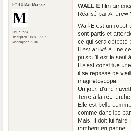
[•°°•] X-Man Morlock
WALL·E
film améric
Réalisé par Andrew 
Wall-E est un robot 
Lieu : Paris
sont partis et atten
Inscription : 10-01-2007
ce qui sera détecté 
Messages : 2 288
Il est arrivé à une c
puisqu'il est le seul
Il s'est constitué un
il se repasse de viei
magnétoscope.
Un jour, d'une nave
Terre à la recherche
Elle est belle comm
comme dans les ban
Mais, il doit lui fair
tombent en panne.