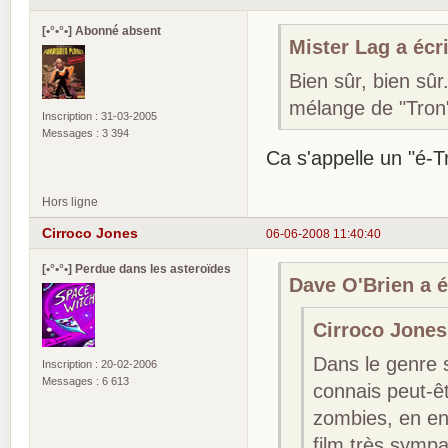
[•°•°•] Abonné absent
Mister Lag a écri
Bien sûr, bien sûr
mélange de "Tron"
Inscription : 31-03-2005
Messages : 3 394
Ca s'appelle un "é-T
Hors ligne
Cirroco Jones
06-06-2008 11:40:40
[•°•°•] Perdue dans les asteroïdes
Dave O'Brien a éc
Cirroco Jones 
Dans le genre sp
Inscription : 20-02-2006
Messages : 6 613
connais peut-ê
zombies, en env
film très symp