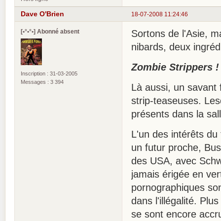
Dave O'Brien
18-07-2008 11:24:46
[•°•°•] Abonné absent
Sortons de l'Asie, m
nibards, deux ingréd
Zombie Strippers !
Inscription : 31-03-2005
Messages : 3 394
Là aussi, un savant 
strip-teaseuses. Lesq
présents dans la sall
L'un des intérêts du
un futur proche, Bush
des USA, avec Schwa
jamais érigée en ver
pornographiques sont 
dans l'illégalité. Pl
se sont encore accru