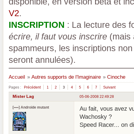
disponible, en version bêta et inc
V2
.
INSCRIPTION
: La lecture des 
écrire, il faut vous inscrire
(mais a
spammeurs, les inscriptions non
seront annulées).
Accueil
»
Autres supports de l'Imaginaire
»
Cinoche
Pages :
Précédent
1
2
3
4
5
6
7
Suivant
Mister Lag
05-06-2008 22:49:28
[••••] Androïde mutant
Au fait, vous avez 
Wachosky ?
Speed Racer... on di