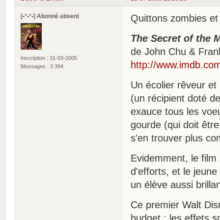
[•°•°•] Abonné absent
Quittons zombies et 
The Secret of the 
de John Chu & Fran
Inscription : 31-03-2005
http://www.imdb.com/
Messages : 3 394
Un écolier rêveur e
(un récipient doté d
exauce tous les voeu
gourde (qui doit êtr
s'en trouver plus co
Evidemment, le film 
d'efforts, et le jeu
un élève aussi brillan
Ce premier Walt Dis
budget : les effets 