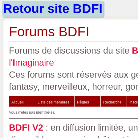
Retour site BDFI
Forums BDFI
Forums de discussions du site
l'
I
maginaire
Ces forums sont réservés aux gen
fantasy, merveilleux, horreur, go
Accueil
Liste des membres
Règles
Recherche
Inscr
Vous n'êtes pas identifié(e).
BDFI V2
: en diffusion limitée, u