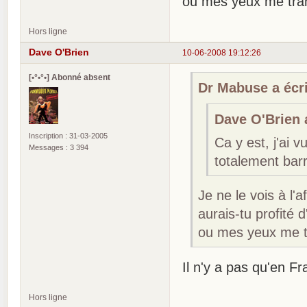
ou mes yeux me trah
Hors ligne
Dave O'Brien
10-06-2008 19:12:26
[•°•°•] Abonné absent
Dr Mabuse a écri
Dave O'Brien a
Inscription : 31-03-2005
Ca y est, j'ai 
Messages : 3 394
totalement barr
Je ne le vois à l'a
aurais-tu profité
ou mes yeux me t
Il n'y a pas qu'en F
Hors ligne