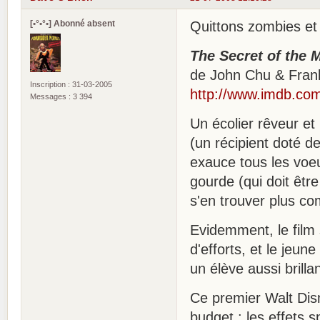
[•°•°•] Abonné absent
Quittons zombies et 
The Secret of the 
de John Chu & Fran
Inscription : 31-03-2005
http://www.imdb.com/
Messages : 3 394
Un écolier rêveur e
(un récipient doté d
exauce tous les voeu
gourde (qui doit êtr
s'en trouver plus co
Evidemment, le film 
d'efforts, et le jeu
un élève aussi brillan
Ce premier Walt Dis
budget : les effets 