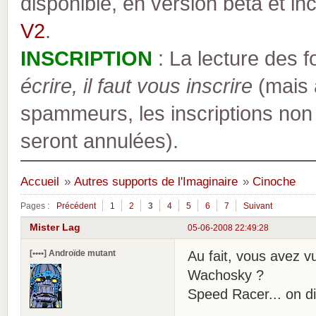
disponible, en version bêta et inc
V2
.
INSCRIPTION
: La lecture des 
écrire, il faut vous inscrire
(mais a
spammeurs, les inscriptions non
seront annulées).
Accueil
»
Autres supports de l'Imaginaire
»
Cinoche
Pages :
Précédent
1
2
3
4
5
6
7
Suivant
Mister Lag
05-06-2008 22:49:28
[••••] Androïde mutant
Au fait, vous avez 
Wachosky ?
Speed Racer... on di