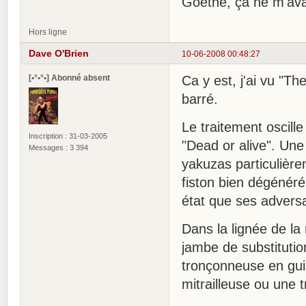
Goethe, ça ne m'av
Hors ligne
Dave O'Brien
10-06-2008 00:48:27
[•°•°•] Abonné absent
Ca y est, j'ai vu "Th
barré.
Le traitement oscille 
Inscription : 31-03-2005
"Dead or alive". Une
Messages : 3 394
yakuzas particulière
fiston bien dégénéré
état que ses adversa
Dans la lignée de la
jambe de substituti
tronçonneuse en gui
mitrailleuse ou une 