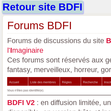
Retour site BDFI
Forums BDFI
Forums de discussions du site
l'
I
maginaire
Ces forums sont réservés aux gen
fantasy, merveilleux, horreur, go
Accueil
Liste des membres
Règles
Recherche
Inscr
Vous n'êtes pas identifié(e).
BDFI V2
: en diffusion limitée, u