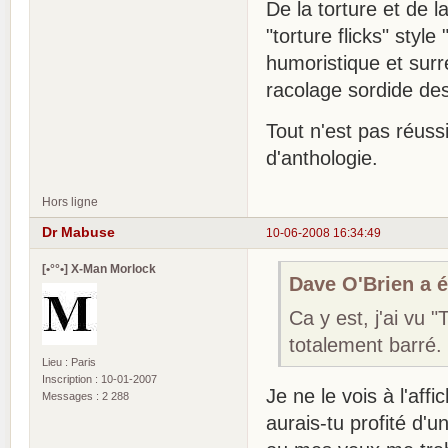
De la torture et de 
"torture flicks" styl
humoristique et surr
racolage sordide de
Tout n'est pas réuss
d'anthologie.
Hors ligne
Dr Mabuse
10-06-2008 16:34:49
[•°°•] X-Man Morlock
Dave O'Brien a éc
Ca y est, j'ai vu 
totalement barré.
Lieu : Paris
Inscription : 10-01-2007
Je ne le vois à l'affi
Messages : 2 288
aurais-tu profité d