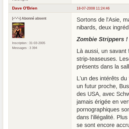
Dave O'Brien
18-07-2008 11:24:46
[•°•°•] Abonné absent
Sortons de l'Asie, m
nibards, deux ingréd
Zombie Strippers !
Inscription : 31-03-2005
Messages : 3 394
Là aussi, un savant 
strip-teaseuses. Lesq
présents dans la sall
L'un des intérêts du
un futur proche, Bush
des USA, avec Schwa
jamais érigée en ver
pornographiques sont 
dans l'illégalité. Pl
se sont encore accru