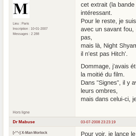
cet extrait (la ban
intéressant.
Pour le reste, je su
Lieu : Paris
avec un savant fou, 
Inscription : 10-01-2007
Messages : 2 288
pas,
mais là, Night Shyam
il n'est pas Hitch'.
Dommage, j'avais été
la moitié du film.
Dans "Signes", il y 
leurs ombres,
mais dans celui-ci, j
Hors ligne
Dr Mabuse
03-07-2008 23:23:19
[•°°•] X-Man Morlock
Pour voir, je lance l