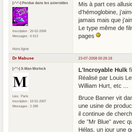
[•°•°•] Perdue dans les asteroïdes
Mis à part ces allu
d'hémoglobine, j'aim
jamais mais que j'ai
Le type même de fil
Inscription : 20-02-2006
pages
Messages : 6 613
Hors ligne
Dr Mabuse
23-07-2008 00:26:18
[•°°•] X-Man Morlock
L'Incroyable Hulk
f
Réalisé par Louis Le
William Hurt, etc ...
Lieu : Paris
Bruce Banner vit dans
Inscription : 10-01-2007
une usine de product
Messages : 2 288
il continue de cherc
de "Mr Blue" avec qu
Hélas, un jour une g