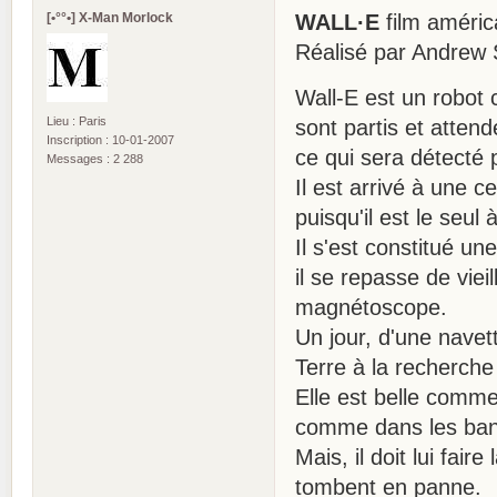
[•°°•] X-Man Morlock
WALL·E
film améric
Réalisé par Andrew 
Wall-E est un robot 
Lieu : Paris
sont partis et atten
Inscription : 10-01-2007
ce qui sera détecté 
Messages : 2 288
Il est arrivé à une c
puisqu'il est le seul
Il s'est constitué un
il se repasse de viei
magnétoscope.
Un jour, d'une nave
Terre à la recherche
Elle est belle comm
comme dans les ban
Mais, il doit lui fair
tombent en panne.