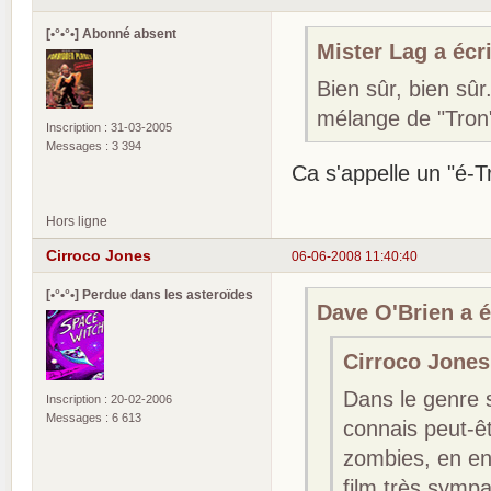
[•°•°•] Abonné absent
Mister Lag a écri
Bien sûr, bien sûr
mélange de "Tron"
Inscription : 31-03-2005
Messages : 3 394
Ca s'appelle un "é-T
Hors ligne
Cirroco Jones
06-06-2008 11:40:40
[•°•°•] Perdue dans les asteroïdes
Dave O'Brien a éc
Cirroco Jones 
Dans le genre sp
Inscription : 20-02-2006
Messages : 6 613
connais peut-ê
zombies, en env
film très symp