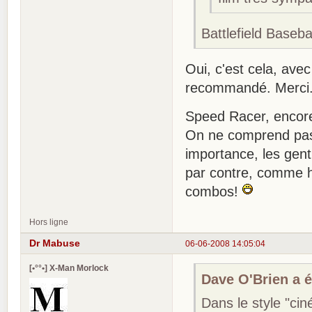
Battlefield Baseba
Oui, c'est cela, ave
recommandé. Merci
Speed Racer, encore
On ne comprend pas 
importance, les gent
par contre, comme h
combos!
Hors ligne
Dr Mabuse
06-06-2008 14:05:04
[•°°•] X-Man Morlock
Dave O'Brien a éc
Dans le style "ci