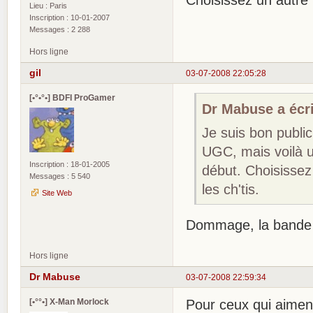
Lieu : Paris
Inscription : 10-01-2007
Messages : 2 288
Hors ligne
gil
03-07-2008 22:05:28
[•°•°•] BDFI ProGamer
Dr Mabuse a écri
Je suis bon public
UGC, mais voilà un
Inscription : 18-01-2005
début. Choisissez 
Messages : 5 540
les ch'tis.
Site Web
Dommage, la bande a
Hors ligne
Dr Mabuse
03-07-2008 22:59:34
[•°°•] X-Man Morlock
Pour ceux qui aiment