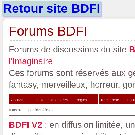
Retour site BDFI
Forums BDFI
Forums de discussions du site
l'
I
maginaire
Ces forums sont réservés aux gen
fantasy, merveilleux, horreur, go
Accueil
Liste des membres
Règles
Recherche
Inscr
Vous n'êtes pas identifié(e).
BDFI V2
: en diffusion limitée, u