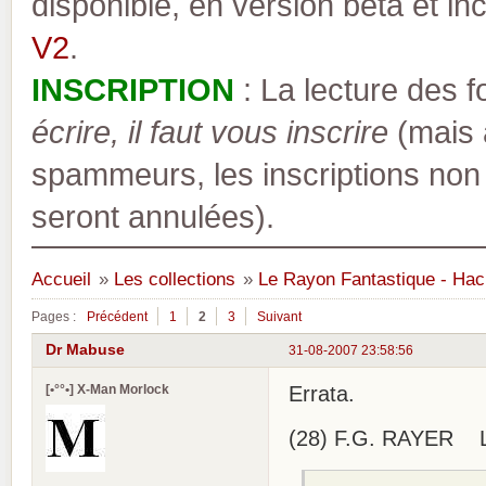
disponible, en version bêta et inc
V2
.
INSCRIPTION
: La lecture des 
écrire, il faut vous inscrire
(mais a
spammeurs, les inscriptions non
seront annulées).
Accueil
»
Les collections
»
Le Rayon Fantastique - Hac
Pages :
Précédent
1
2
3
Suivant
Dr Mabuse
31-08-2007 23:58:56
[•°°•] X-Man Morlock
Errata.
(28) F.G. RAYER L