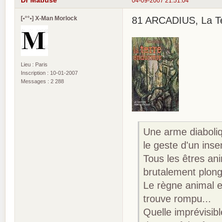
Dr Mabuse
04-09-2007 21:51:04
[•°°•] X-Man Morlock
81 ARCADIUS, La Ter
Lieu : Paris
Inscription : 10-01-2007
Messages : 2 288
Une arme diaboliq
le geste d'un inse
Tous les êtres an
brutalement plon
Le règne animal en
trouve rompu...
Quelle imprévisibl