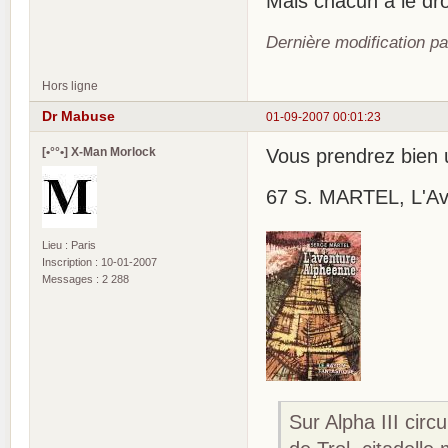
Mais chacun a le dro
Dernière modification p
Hors ligne
Dr Mabuse
01-09-2007 00:01:23
[•°°•] X-Man Morlock
Vous prendrez bien u
67 S. MARTEL, L'Aven
Lieu : Paris
Inscription : 10-01-2007
Messages : 2 288
Sur Alpha III circ