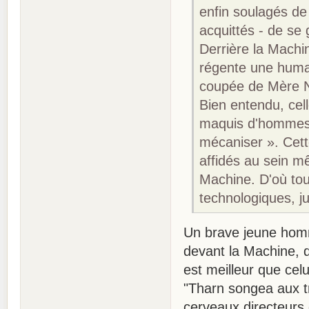
enfin soulagés de 
acquittés - de se
Derrière la Machi
régente une huma
coupée de Mère N
Bien entendu, cel
maquis d'hommes,
mécaniser ». Cet
affidés au sein m
Machine. D'où tout
technologiques, j
Un brave jeune hom
devant la Machine, q
est meilleur que celu
"Tharn songea aux tr
cerveaux directeurs 