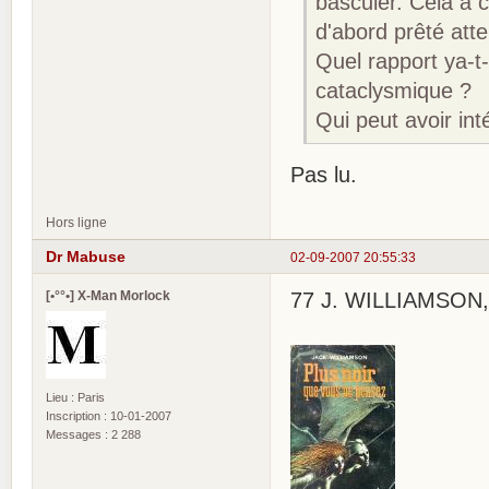
basculer. Cela a 
d'abord prêté atte
Quel rapport ya-t-
cataclysmique ?
Qui peut avoir int
Pas lu.
Hors ligne
Dr Mabuse
02-09-2007 20:55:33
[•°°•] X-Man Morlock
77 J. WILLIAMSON, 
Lieu : Paris
Inscription : 10-01-2007
Messages : 2 288