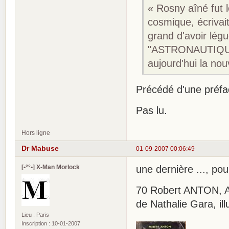
« Rosny aîné fut 
cosmique, écrivai
grand d'avoir lég
"ASTRONAUTIQUE"
aujourd'hui la nou
Précédé d'une préfa
Pas lu.
Hors ligne
Dr Mabuse
01-09-2007 00:06:49
[•°°•] X-Man Morlock
une dernière ..., pour
70 Robert ANTON, Ava
de Nathalie Gara, ill
Lieu : Paris
Inscription : 10-01-2007