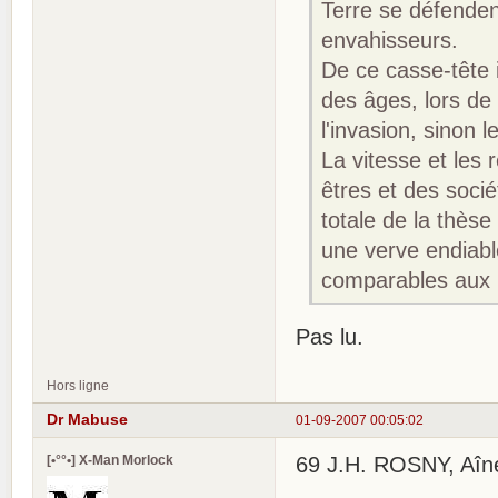
Terre se défenden
envahisseurs.
De ce casse-tête i
des âges, lors de
l'invasion, sinon 
La vitesse et les 
êtres et des sociét
totale de la thèse
une verve endiabl
comparables aux m
Pas lu.
Hors ligne
Dr Mabuse
01-09-2007 00:05:02
[•°°•] X-Man Morlock
69 J.H. ROSNY, Aîné L