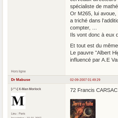
spécialiste de math
Or M265, lui avoue, 
a triché dans l'addi
compter, ...
Ils vont donc à eux 
Et tout est du même
Le pauvre "Albert Hi
influencé par A.E Va
Hors ligne
Dr Mabuse
02-09-2007 01:49:29
[•°°•] X-Man Morlock
72 Francis CARSAC, T
Lieu : Paris