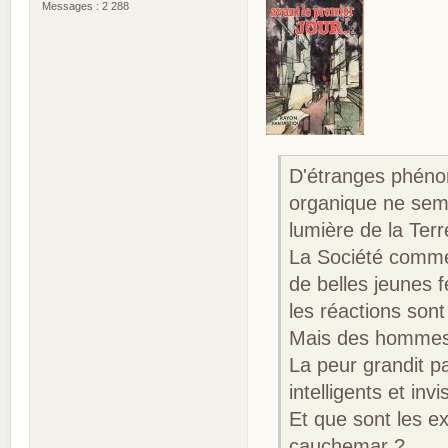
Messages : 2 288
D'étranges phéno
organique ne semb
lumière de la Terr
La Société commer
de belles jeunes f
les réactions son
Mais des hommes 
La peur grandit pa
intelligents et invi
Et que sont les e
cauchemar ?