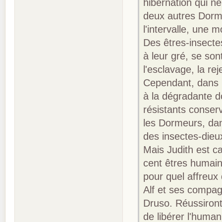
hibernation qui n
deux autres Dorme
l'intervalle, une
Des êtres-insectes
à leur gré, se son
l'esclavage, la re
Cependant, dans l
à la dégradante d
résistants conser
les Dormeurs, dan
des insectes-dieu
Mais Judith est ca
cent êtres humain
pour quel affreux 
Alf et ses compagn
Druso. Réussiront
de libérer l'human