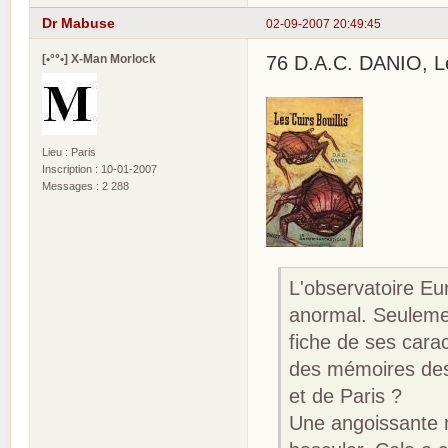
Dr Mabuse
02-09-2007 20:49:45
[•°°•] X-Man Morlock
76 D.A.C. DANIO, Les 
Lieu : Paris
Inscription : 10-01-2007
Messages : 2 288
L'observatoire Eu
anormal. Seulemen
fiche de ses carac
des mémoires des
et de Paris ?
Une angoissante 