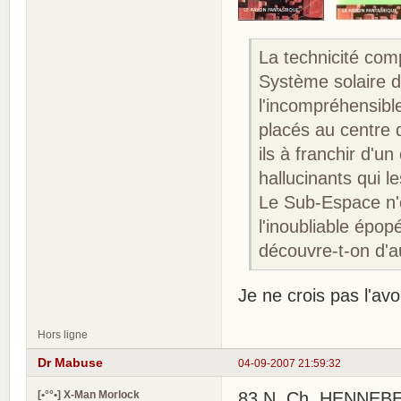
La technicité com
Système solaire d
l'incompréhensible
placés au centre 
ils à franchir d'un
hallucinants qui l
Le Sub-Espace n'es
l'inoubliable épo
découvre-t-on d'a
Je ne crois pas l'avoir
Hors ligne
Dr Mabuse
04-09-2007 21:59:32
[•°°•] X-Man Morlock
83 N. Ch. HENNEBERG