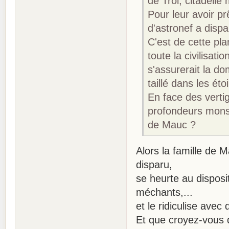
de Trol, citadelle
Pour leur avoir pr
d'astronef a dispar
C'est de cette pla
toute la civilisati
s'assurerait la d
taillé dans les étoi
En face des verti
profondeurs monst
de Mauc ?
Alors la famille de M
disparu,
se heurte au disposi
méchants,...
et le ridiculise ave
Et que croyez-vous qu