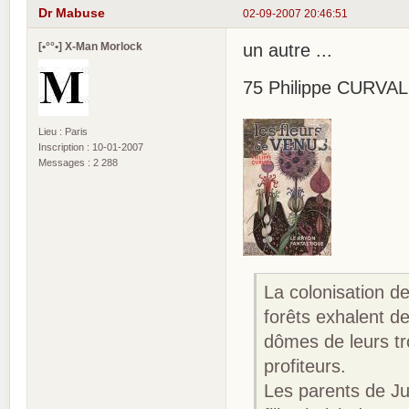
Dr Mabuse
02-09-2007 20:46:51
[•°°•] X-Man Morlock
un autre ...
75 Philippe CURVAL, 
Lieu : Paris
Inscription : 10-01-2007
Messages : 2 288
La colonisation d
forêts exhalent d
dômes de leurs tro
profiteurs.
Les parents de Jul