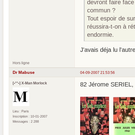
devront faire fac
commun ?
Tout espoir de su
réussira-t-on à réta
endormie.
J'avais déja lu l'autr
Hors ligne
Dr Mabuse
04-09-2007 21:53:56
[•°°•] X-Man Morlock
82 Jérome SERIEL, 
Lieu : Paris
Inscription : 10-01-2007
Messages : 2 288