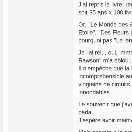
J'ai repris le livre, 
soit 35 ans x 100 li
Or, "Le Monde des &
Etoile", "Des Fleurs
pourquoi pas "Le l
Je l'ai relu, oui, i
Rawson" m'a ébloui.
Il n'empèche que la
incompréhensible auj
vingtaine de circuit
innondables ...
Le souvenir que j'ava
parla.
J'espère avoir maint