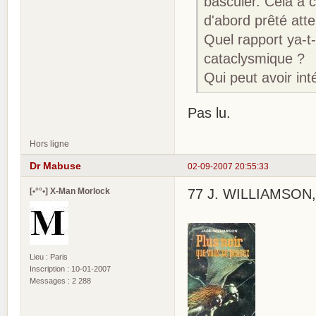
basculer. Cela a 
d'abord prêté atte
Quel rapport ya-t-
cataclysmique ?
Qui peut avoir int
Pas lu.
Hors ligne
Dr Mabuse
02-09-2007 20:55:33
[•°°•] X-Man Morlock
77 J. WILLIAMSON, 
Lieu : Paris
Inscription : 10-01-2007
Messages : 2 288