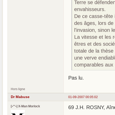
Terre se défenden
envahisseurs.
De ce casse-tête i
des âges, lors de
l'invasion, sinon 
La vitesse et les 
êtres et des sociét
totale de la thèse
une verve endiabl
comparables aux m
Pas lu.
Hors ligne
Dr Mabuse
01-09-2007 00:05:02
[•°°•] X-Man Morlock
69 J.H. ROSNY, Aîné L