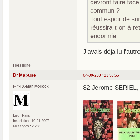
devront faire fac
commun ?
Tout espoir de su
réussira-t-on à réta
endormie.
J'avais déja lu l'autr
Hors ligne
Dr Mabuse
04-09-2007 21:53:56
[•°°•] X-Man Morlock
82 Jérome SERIEL, 
Lieu : Paris
Inscription : 10-01-2007
Messages : 2 288