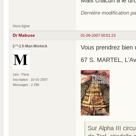
Mais chacun a le dro
Dernière modification p
Hors ligne
Dr Mabuse
01-09-2007 00:01:23
[•°°•] X-Man Morlock
Vous prendrez bien u
67 S. MARTEL, L'Aven
Lieu : Paris
Inscription : 10-01-2007
Messages : 2 288
Sur Alpha III circ