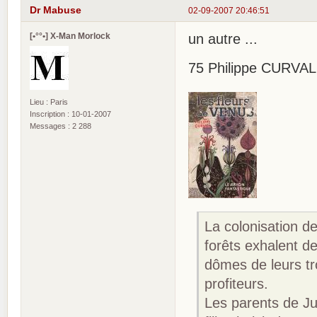
Dr Mabuse
02-09-2007 20:46:51
[•°°•] X-Man Morlock
un autre ...
75 Philippe CURVAL, 
Lieu : Paris
Inscription : 10-01-2007
Messages : 2 288
La colonisation d
forêts exhalent d
dômes de leurs tro
profiteurs.
Les parents de Jul