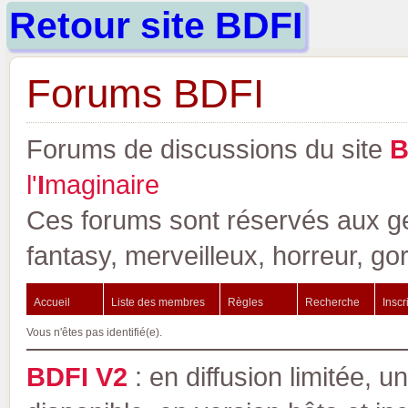
Retour site BDFI
Forums BDFI
Forums de discussions du site
l'
I
maginaire
Ces forums sont réservés aux gen
fantasy, merveilleux, horreur, go
Accueil
Liste des membres
Règles
Recherche
Inscr
Vous n'êtes pas identifié(e).
BDFI V2
: en diffusion limitée, u