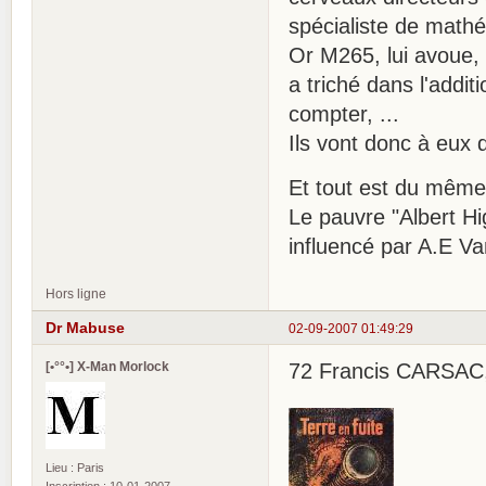
spécialiste de math
Or M265, lui avoue, 
a triché dans l'addi
compter, ...
Ils vont donc à eux 
Et tout est du même
Le pauvre "Albert Hi
influencé par A.E Va
Hors ligne
Dr Mabuse
02-09-2007 01:49:29
[•°°•] X-Man Morlock
72 Francis CARSAC, T
Lieu : Paris