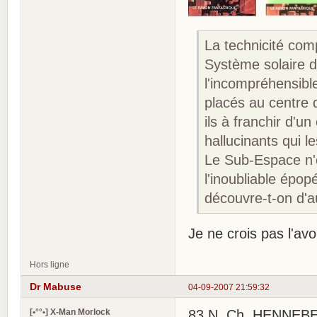
La technicité com
Système solaire d
l'incompréhensible
placés au centre 
ils à franchir d'un
hallucinants qui l
Le Sub-Espace n'es
l'inoubliable épo
découvre-t-on d'a
Je ne crois pas l'avoir
Hors ligne
Dr Mabuse
04-09-2007 21:59:32
[•°°•] X-Man Morlock
83 N. Ch. HENNEBERG