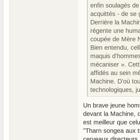
enfin soulagés de 
acquittés - de se
Derrière la Machi
régente une huma
coupée de Mère N
Bien entendu, cel
maquis d'hommes,
mécaniser ». Cet
affidés au sein m
Machine. D'où tout
technologiques, j
Un brave jeune hom
devant la Machine, q
est meilleur que celu
"Tharn songea aux tr
cerveaux directeurs 