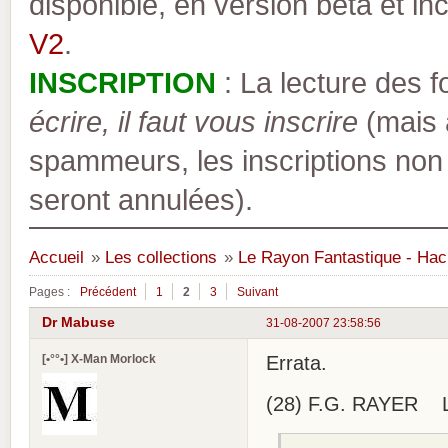
disponible, en version bêta et inc
V2
.
INSCRIPTION
: La lecture des 
écrire, il faut vous inscrire
(mais a
spammeurs, les inscriptions non
seront annulées).
Accueil
»
Les collections
»
Le Rayon Fantastique - Hac
Pages :
Précédent
1
2
3
Suivant
Dr Mabuse
31-08-2007 23:58:56
[•°°•] X-Man Morlock
Errata.
(28) F.G. RAYER L