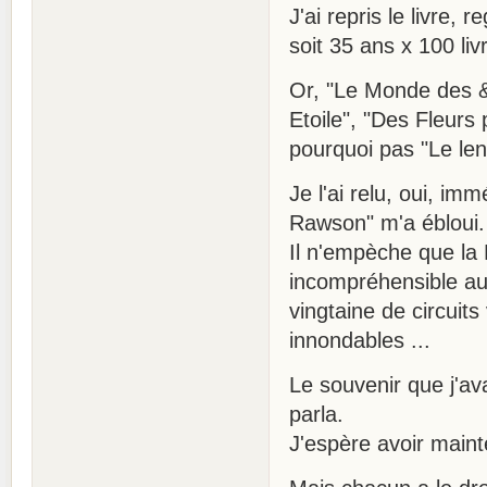
J'ai repris le livre, 
soit 35 ans x 100 li
Or, "Le Monde des &
Etoile", "Des Fleurs
pourquoi pas "Le l
Je l'ai relu, oui, i
Rawson" m'a ébloui.
Il n'empèche que la
incompréhensible auj
vingtaine de circuit
innondables ...
Le souvenir que j'ava
parla.
J'espère avoir maint