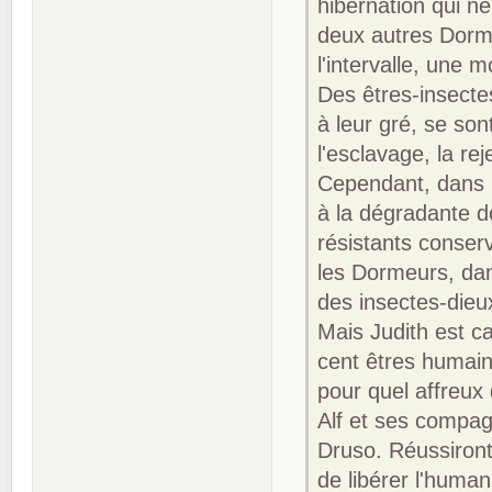
hibernation qui n
deux autres Dorme
l'intervalle, une
Des êtres-insectes
à leur gré, se son
l'esclavage, la re
Cependant, dans l
à la dégradante d
résistants conser
les Dormeurs, dan
des insectes-dieu
Mais Judith est ca
cent êtres humain
pour quel affreux 
Alf et ses compagn
Druso. Réussiront
de libérer l'human