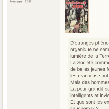
Messages : 2 288
D'étranges phéno
organique ne semb
lumière de la Terr
La Société commer
de belles jeunes f
les réactions son
Mais des hommes 
La peur grandit pa
intelligents et invi
Et que sont les e
cauchemar ?