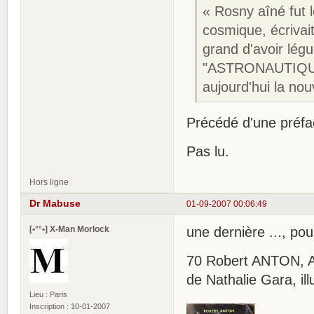
« Rosny aîné fut 
cosmique, écrivai
grand d'avoir lég
"ASTRONAUTIQUE"
aujourd'hui la nou
Précédé d'une préfa
Pas lu.
Hors ligne
Dr Mabuse
01-09-2007 00:06:49
[•°°•] X-Man Morlock
une dernière ..., pour
70 Robert ANTON, Ava
de Nathalie Gara, ill
Lieu : Paris
Inscription : 10-01-2007