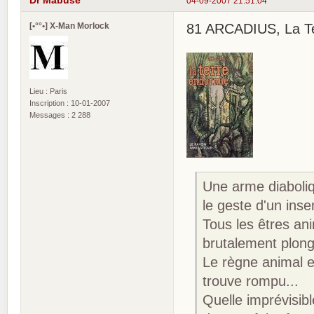
Dr Mabuse
04-09-2007 21:51:04
[•°°•] X-Man Morlock
81 ARCADIUS, La Ter
Lieu : Paris
Inscription : 10-01-2007
Messages : 2 288
Une arme diaboliq
le geste d'un inse
Tous les êtres an
brutalement plon
Le règne animal en
trouve rompu...
Quelle imprévisibl