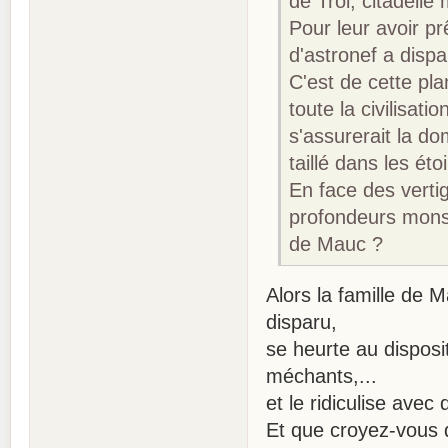
de Trol, citadelle
Pour leur avoir pr
d'astronef a dispar
C'est de cette pla
toute la civilisati
s'assurerait la d
taillé dans les étoi
En face des verti
profondeurs monst
de Mauc ?
Alors la famille de M
disparu,
se heurte au disposi
méchants,...
et le ridiculise ave
Et que croyez-vous qu