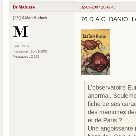
Dr Mabuse
02-09-2007 20:49:45
[•°°•] X-Man Morlock
76 D.A.C. DANIO, Les 
Lieu : Paris
Inscription : 10-01-2007
Messages : 2 288
L'observatoire Eu
anormal. Seulemen
fiche de ses carac
des mémoires des
et de Paris ?
Une angoissante 