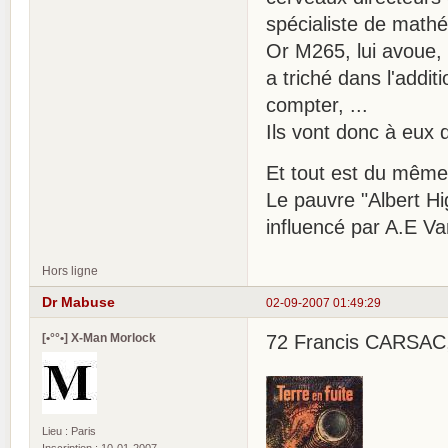
spécialiste de math
Or M265, lui avoue, 
a triché dans l'addi
compter, ...
Ils vont donc à eux 
Et tout est du même
Le pauvre "Albert Hi
influencé par A.E Va
Hors ligne
Dr Mabuse
02-09-2007 01:49:29
[•°°•] X-Man Morlock
72 Francis CARSAC, T
Lieu : Paris