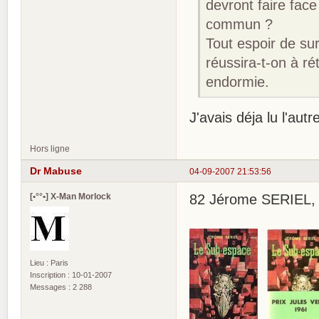
devront faire fac
commun ?
Tout espoir de su
réussira-t-on à réta
endormie.
J'avais déja lu l'autr
Hors ligne
Dr Mabuse
04-09-2007 21:53:56
[•°°•] X-Man Morlock
82 Jérome SERIEL, 
Lieu : Paris
Inscription : 10-01-2007
Messages : 2 288