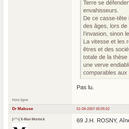
Terre se défenden
envahisseurs.
De ce casse-tête i
des âges, lors de
l'invasion, sinon 
La vitesse et les 
êtres et des sociét
totale de la thèse
une verve endiabl
comparables aux m
Pas lu.
Hors ligne
Dr Mabuse
01-09-2007 00:05:02
[•°°•] X-Man Morlock
69 J.H. ROSNY, Aîné L