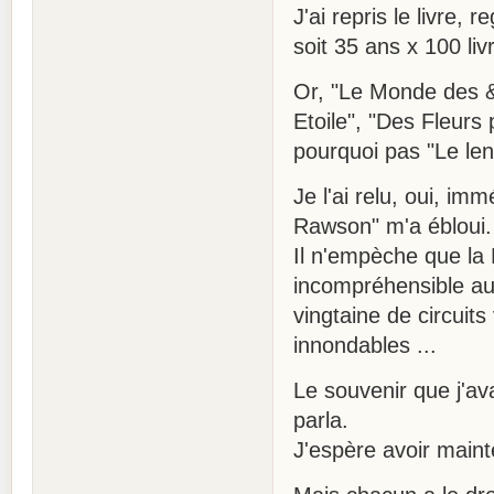
J'ai repris le livre, 
soit 35 ans x 100 li
Or, "Le Monde des &
Etoile", "Des Fleurs
pourquoi pas "Le l
Je l'ai relu, oui, i
Rawson" m'a ébloui.
Il n'empèche que la
incompréhensible auj
vingtaine de circuit
innondables ...
Le souvenir que j'ava
parla.
J'espère avoir maint