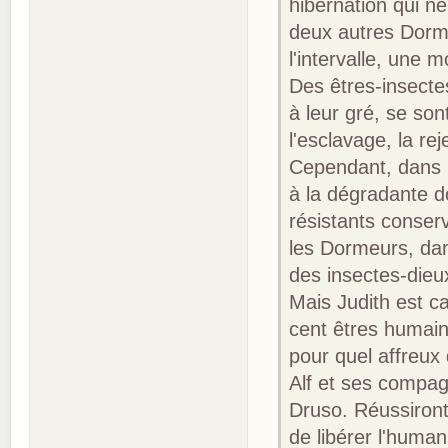
hibernation qui n
deux autres Dorme
l'intervalle, une
Des êtres-insectes
à leur gré, se son
l'esclavage, la re
Cependant, dans l
à la dégradante d
résistants conser
les Dormeurs, dan
des insectes-dieu
Mais Judith est ca
cent êtres humain
pour quel affreux 
Alf et ses compagn
Druso. Réussiront
de libérer l'human