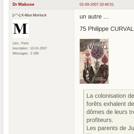
Dr Mabuse
02-09-2007 20:46:51
[•°°•] X-Man Morlock
un autre ...
75 Philippe CURVAL, 
Lieu : Paris
Inscription : 10-01-2007
Messages : 2 288
La colonisation d
forêts exhalent d
dômes de leurs tro
profiteurs.
Les parents de Jul