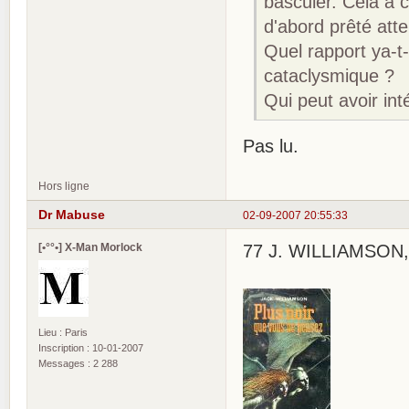
basculer. Cela a 
d'abord prêté atte
Quel rapport ya-t-
cataclysmique ?
Qui peut avoir int
Pas lu.
Hors ligne
Dr Mabuse
02-09-2007 20:55:33
[•°°•] X-Man Morlock
77 J. WILLIAMSON, 
Lieu : Paris
Inscription : 10-01-2007
Messages : 2 288