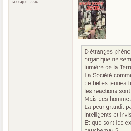
Messages : 2 288
D'étranges phéno
organique ne semb
lumière de la Terr
La Société commer
de belles jeunes f
les réactions son
Mais des hommes 
La peur grandit pa
intelligents et invi
Et que sont les e
cauchemar ?