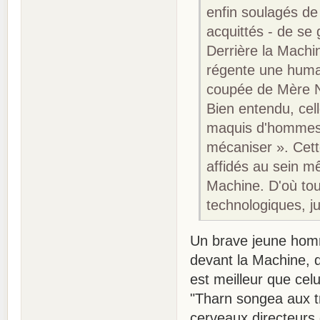
enfin soulagés de 
acquittés - de se
Derrière la Machi
régente une huma
coupée de Mère N
Bien entendu, cel
maquis d'hommes,
mécaniser ». Cet
affidés au sein m
Machine. D'où tout
technologiques, j
Un brave jeune hom
devant la Machine, q
est meilleur que celu
"Tharn songea aux tr
cerveaux directeurs 