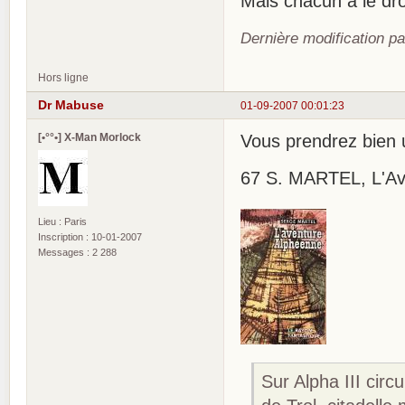
Mais chacun a le dro
Dernière modification p
Hors ligne
Dr Mabuse
01-09-2007 00:01:23
[•°°•] X-Man Morlock
Vous prendrez bien u
67 S. MARTEL, L'Aven
Lieu : Paris
Inscription : 10-01-2007
Messages : 2 288
Sur Alpha III circ