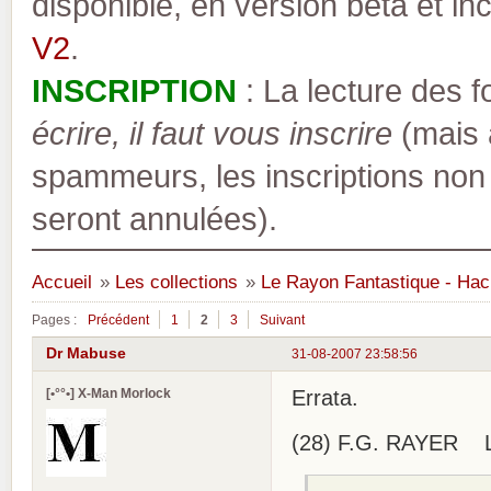
disponible, en version bêta et inc
V2
.
INSCRIPTION
: La lecture des 
écrire, il faut vous inscrire
(mais a
spammeurs, les inscriptions non
seront annulées).
Accueil
»
Les collections
»
Le Rayon Fantastique - Hac
Pages :
Précédent
1
2
3
Suivant
Dr Mabuse
31-08-2007 23:58:56
[•°°•] X-Man Morlock
Errata.
(28) F.G. RAYER L