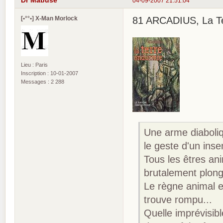
Dr Mabuse
04-09-2007 21:51:04
[•°°•] X-Man Morlock
81 ARCADIUS, La Ter
Lieu : Paris
Inscription : 10-01-2007
Messages : 2 288
Une arme diaboliq
le geste d'un inse
Tous les êtres an
brutalement plon
Le règne animal en
trouve rompu...
Quelle imprévisibl