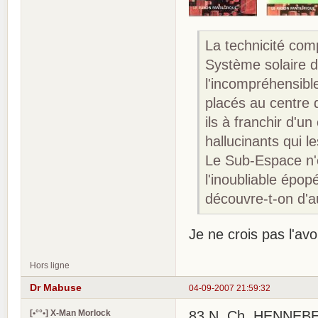
La technicité com
Système solaire d
l'incompréhensible
placés au centre 
ils à franchir d'un
hallucinants qui l
Le Sub-Espace n'es
l'inoubliable épo
découvre-t-on d'a
Je ne crois pas l'avoir
Hors ligne
Dr Mabuse
04-09-2007 21:59:32
[•°°•] X-Man Morlock
83 N. Ch. HENNEBERG