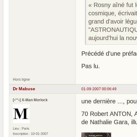
« Rosny aîné fut 
cosmique, écrivai
grand d'avoir lég
"ASTRONAUTIQUE"
aujourd'hui la nou
Précédé d'une préfa
Pas lu.
Hors ligne
Dr Mabuse
01-09-2007 00:06:49
[•°°•] X-Man Morlock
une dernière ..., pour
70 Robert ANTON, Ava
de Nathalie Gara, ill
Lieu : Paris
Inscription : 10-01-2007