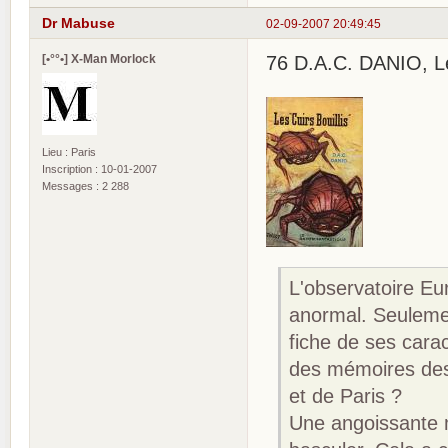
Dr Mabuse
02-09-2007 20:49:45
[•°°•] X-Man Morlock
76 D.A.C. DANIO, Les 
Lieu : Paris
Inscription : 10-01-2007
Messages : 2 288
L'observatoire Eu
anormal. Seulemen
fiche de ses carac
des mémoires des
et de Paris ?
Une angoissante 