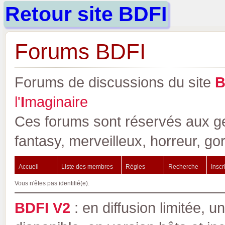
Retour site BDFI
Forums BDFI
Forums de discussions du site
l'
I
maginaire
Ces forums sont réservés aux gen
fantasy, merveilleux, horreur, go
Accueil
Liste des membres
Règles
Recherche
Inscr
Vous n'êtes pas identifié(e).
BDFI V2
: en diffusion limitée, u