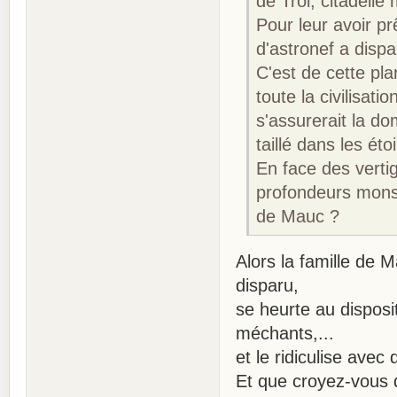
de Trol, citadelle
Pour leur avoir pr
d'astronef a dispar
C'est de cette pla
toute la civilisati
s'assurerait la d
taillé dans les étoi
En face des verti
profondeurs monst
de Mauc ?
Alors la famille de M
disparu,
se heurte au disposi
méchants,...
et le ridiculise ave
Et que croyez-vous qu