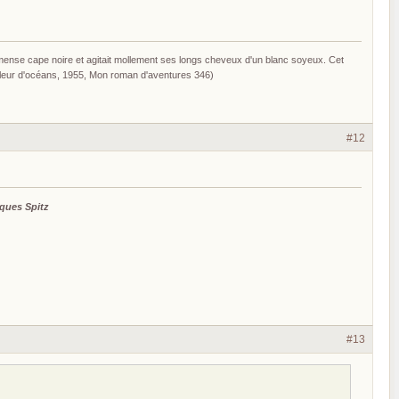
mmense cape noire et agitait mollement ses longs cheveux d'un blanc soyeux. Cet
voleur d'océans, 1955, Mon roman d'aventures 346)
#12
ques Spitz
#13