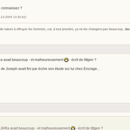
 connaissez ?
1-12-2005 13:30:42)
s de nature à effrayer les hommes, car, à tout prendre, ça ne les changera pas beaucoup.
Jac
Ra avait beaucoup - et malheureusement
- écrit de littgen ?
 de Joseph avait fini par écrire son étude sur lui chez Encrage...
e JHRa avait beaucoup - et malheureusement
- écrit de littgen ?