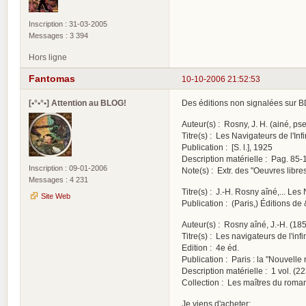
Inscription : 31-03-2005
Messages : 3 394
Hors ligne
Fantomas
10-10-2006 21:52:53
[•°•°•] Attention au BLOG!
Des éditions non signalées sur 
Auteur(s) : Rosny, J. H. (ainé, pse
Titre(s) : Les Navigateurs de l'Infi
Publication : [S. l.], 1925
Description matérielle : Pag. 85-1
Inscription : 09-01-2006
Note(s) : Extr. des "Oeuvres libr
Messages : 4 231
Titre(s) : J.-H. Rosny aîné,... Les
Site Web
Publication : (Paris,) Éditions d
Auteur(s) : Rosny aîné, J.-H. (18
Titre(s) : Les navigateurs de l'inf
Edition : 4e éd.
Publication : Paris : la "Nouvelle 
Description matérielle : 1 vol. (223
Collection : Les maîtres du roman
Je viens d'acheter: