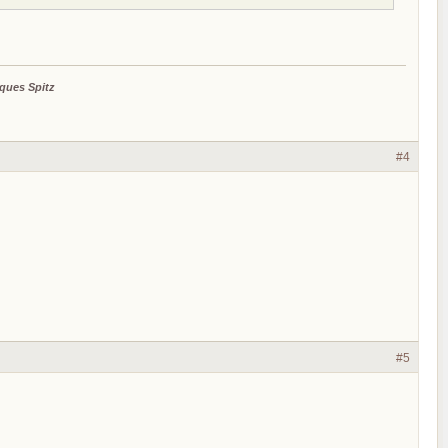
ques Spitz
#4
#5