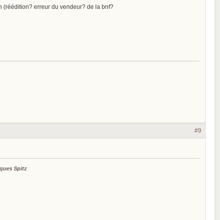
 (réédition? erreur du vendeur? de la bnf?
#9
ques Spitz