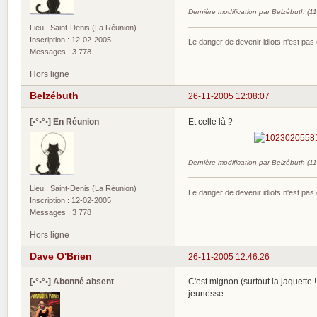
Dernière modification par Belzébuth (1
Lieu : Saint-Denis (La Réunion)
Inscription : 12-02-2005
Le danger de devenir idiots n'est pa
Messages : 3 778
Hors ligne
Belzébuth
26-11-2005 12:08:07
[•°•°•] En Réunion
Et celle là ?
Dernière modification par Belzébuth (1
Lieu : Saint-Denis (La Réunion)
Le danger de devenir idiots n'est pa
Inscription : 12-02-2005
Messages : 3 778
Hors ligne
Dave O'Brien
26-11-2005 12:46:26
[•°•°•] Abonné absent
C'est mignon (surtout la jaquette 
jeunesse.