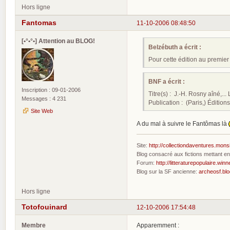
Hors ligne
Fantomas
11-10-2006 08:48:50
[•°•°•] Attention au BLOG!
Belzébuth a écrit :
Pour cette édition au premier 
BNF a écrit :
Inscription : 09-01-2006
Titre(s) : J.-H. Rosny aîné,..
Messages : 4 231
Publication : (Paris,) Éditio
Site Web
A du mal à suivre le Fantômas là
Site:
http://collectiondaventures.mons
Blog consacré aux fictions mettant 
Forum:
http://litteraturepopulaire.winn
Blog sur la SF ancienne:
archeosf.bl
Hors ligne
Totofouinard
12-10-2006 17:54:48
Membre
Apparemment :