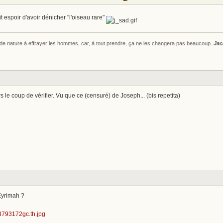
t espoir d'avoir dénicher "l'oiseau rare"
s de nature à effrayer les hommes, car, à tout prendre, ça ne les changera pas beaucoup.
Jac
s le coup de vérifier. Vu que ce (censuré) de Joseph... (bis repetita)
Eyrimah ?