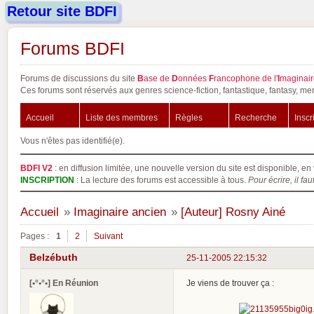
Retour site BDFI
Forums BDFI
Forums de discussions du site
B
ase de
D
onnées
F
rancophone de l'
I
maginair
Ces forums sont réservés aux genres science-fiction, fantastique, fantasy, mer
Accueil
Liste des membres
Règles
Recherche
Inscr
Vous n'êtes pas identifié(e).
BDFI V2
: en diffusion limitée, une nouvelle version du site est disponible, en 
INSCRIPTION
: La lecture des forums est accessible à tous.
Pour écrire, il fau
Accueil
»
Imaginaire ancien
»
[Auteur] Rosny Ainé
Pages :
1
2
Suivant
Belzébuth
25-11-2005 22:15:32
[•°•°•] En Réunion
Je viens de trouver ça :