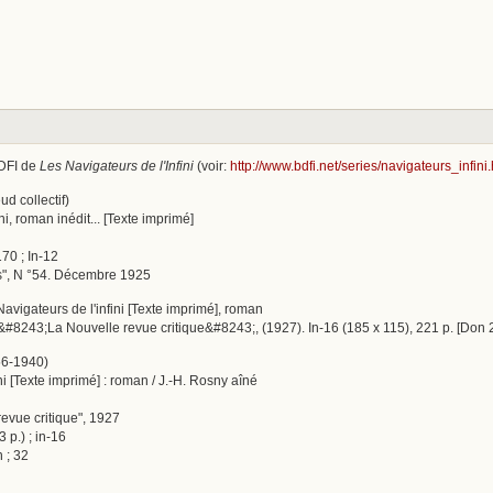
BDFI de
Les Navigateurs de l'Infini
(voir:
http://www.bdfi.net/series/navigateurs_infini
ud collectif)
ni, roman inédit... [Texte imprimé]
70 ; In-12
es", N °54. Décembre 1925
 Navigateurs de l'infini [Texte imprimé], roman
e &#8243;La Nouvelle revue critique&#8243;, (1927). In-16 (185 x 115), 221 p. [Don
56-1940)
ini [Texte imprimé] : roman / J.-H. Rosny aîné
revue critique", 1927
 p.) ; in-16
 ; 32