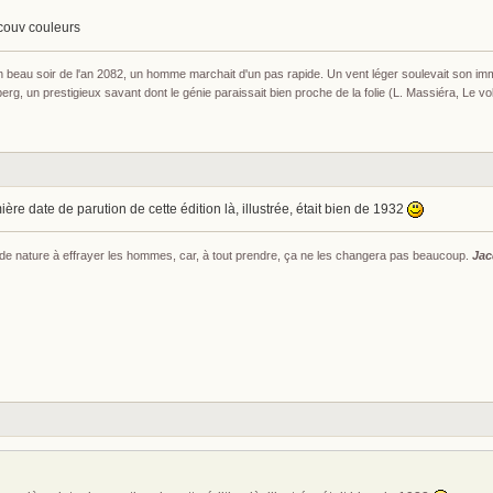
couv couleurs
un beau soir de l'an 2082, un homme marchait d'un pas rapide. Un vent léger soulevait son i
g, un prestigieux savant dont le génie paraissait bien proche de la folie (L. Massiéra, Le 
mière date de parution de cette édition là, illustrée, était bien de 1932
s de nature à effrayer les hommes, car, à tout prendre, ça ne les changera pas beaucoup.
Jac