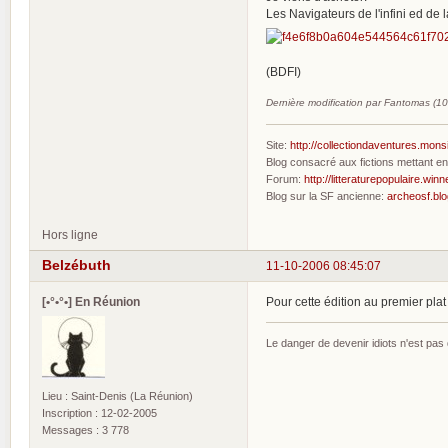
Les Navigateurs de l'infini ed d
(BDFI)
Dernière modification par Fantomas (1
Site:
http://collectiondaventures.mons
Blog consacré aux fictions mettant 
Forum:
http://litteraturepopulaire.winn
Blog sur la SF ancienne:
archeosf.bl
Hors ligne
Belzébuth
11-10-2006 08:45:07
[•°•°•] En Réunion
Pour cette édition au premier plat 
Le danger de devenir idiots n'est pa
Lieu : Saint-Denis (La Réunion)
Inscription : 12-02-2005
Messages : 3 778