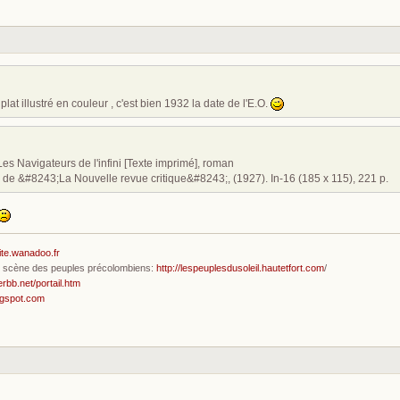
plat illustré en couleur , c'est bien 1932 la date de l'E.O.
. Les Navigateurs de l'infini [Texte imprimé], roman
ns de &#8243;La Nouvelle revue critique&#8243;, (1927). In-16 (185 x 115), 221 p.
ite.wanadoo.fr
en scène des peuples précolombiens:
http://lespeuplesdusoleil.hautetfort.com
/
erbb.net/portail.htm
ogspot.com