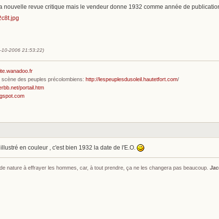
e la nouvelle revue critique mais le vendeur donne 1932 comme année de publication
0-10-2006 21:53:22)
ite.wanadoo.fr
en scène des peuples précolombiens:
http://lespeuplesdusoleil.hautetfort.com
/
erbb.net/portail.htm
ogspot.com
illustré en couleur , c'est bien 1932 la date de l'E.O.
s de nature à effrayer les hommes, car, à tout prendre, ça ne les changera pas beaucoup.
Jac