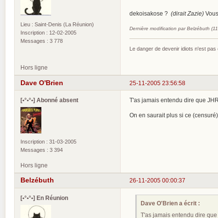
dekoisakose ?
(dirait Zazie)
Vous
Lieu : Saint-Denis (La Réunion)
Dernière modification par Belzébuth (1
Inscription : 12-02-2005
Messages : 3 778
Le danger de devenir idiots n'est pa
Hors ligne
Dave O'Brien
25-11-2005 23:56:58
[•°•°•] Abonné absent
T'as jamais entendu dire que JH
On en saurait plus si ce (censuré)
Inscription : 31-03-2005
Messages : 3 394
Hors ligne
Belzébuth
26-11-2005 00:00:37
[•°•°•] En Réunion
Dave O'Brien a écrit :
T'as jamais entendu dire qu