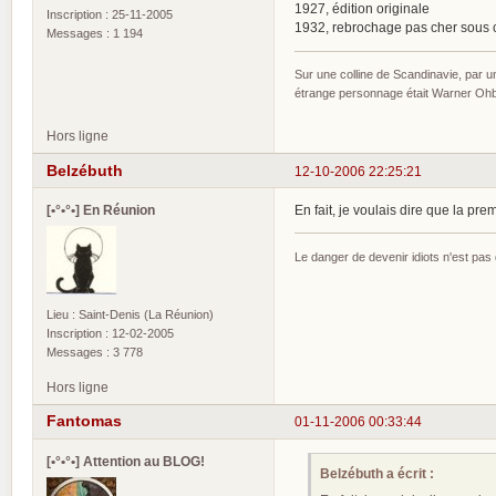
1927, édition originale
Inscription : 25-11-2005
1932, rebrochage pas cher sous 
Messages : 1 194
Sur une colline de Scandinavie, par 
étrange personnage était Warner Ohber
Hors ligne
Belzébuth
12-10-2006 22:25:21
[•°•°•] En Réunion
En fait, je voulais dire que la pre
Le danger de devenir idiots n'est pa
Lieu : Saint-Denis (La Réunion)
Inscription : 12-02-2005
Messages : 3 778
Hors ligne
Fantomas
01-11-2006 00:33:44
[•°•°•] Attention au BLOG!
Belzébuth a écrit :