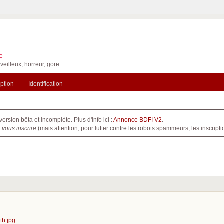
e
veilleux, horreur, gore.
iption
Identification
version bêta et incomplète. Plus d'info ici :
Annonce BDFI V2
.
t vous inscrire
(mais attention, pour lutter contre les robots spammeurs, les inscri