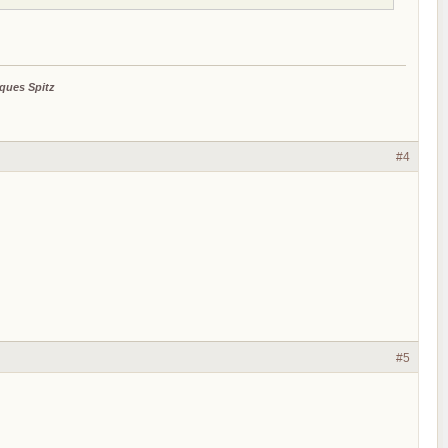
ques Spitz
#4
#5