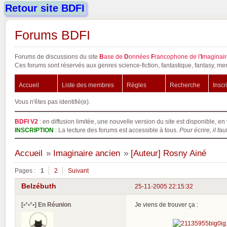
Retour site BDFI
Forums BDFI
Forums de discussions du site
B
ase de
D
onnées
F
rancophone de l'
I
maginair
Ces forums sont réservés aux genres science-fiction, fantastique, fantasy, mer
Accueil
Liste des membres
Règles
Recherche
Inscr
Vous n'êtes pas identifié(e).
BDFI V2
: en diffusion limitée, une nouvelle version du site est disponible, en 
INSCRIPTION
: La lecture des forums est accessible à tous.
Pour écrire, il fau
Accueil
»
Imaginaire ancien
»
[Auteur] Rosny Ainé
Pages :
1
2
Suivant
Belzébuth
25-11-2005 22:15:32
[•°•°•] En Réunion
Je viens de trouver ça :