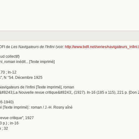
BDFI de
Les Navigateurs de l'Infini
(voir:
http://www.bdfi.net/series/navigateurs_infini
ud collectif)
ni, roman inédit... [Texte imprimé]
70 ; In-12
es", N °54. Décembre 1925
 Navigateurs de l'infini [Texte imprimé], roman
e &#8243;La Nouvelle revue critique&#8243;, (1927). In-16 (185 x 115), 221 p. [Don
56-1940)
ini [Texte imprimé] : roman / J.-H. Rosny aîné
revue critique", 1927
 p.) ; in-16
 ; 32