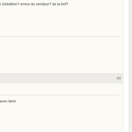
 (réédition? erreur du vendeur? de la bnf?
#9
ques Spitz