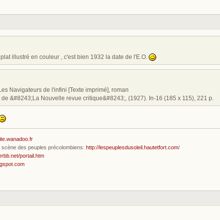
plat illustré en couleur , c'est bien 1932 la date de l'E.O.
. Les Navigateurs de l'infini [Texte imprimé], roman
ns de &#8243;La Nouvelle revue critique&#8243;, (1927). In-16 (185 x 115), 221 p.
ite.wanadoo.fr
en scène des peuples précolombiens:
http://lespeuplesdusoleil.hautetfort.com
/
erbb.net/portail.htm
ogspot.com