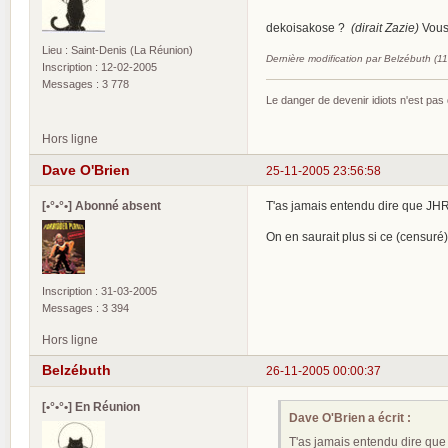
dekoisakose ?
(dirait Zazie)
Vous
Lieu : Saint-Denis (La Réunion)
Dernière modification par Belzébuth (1
Inscription : 12-02-2005
Messages : 3 778
Le danger de devenir idiots n'est pa
Hors ligne
Dave O'Brien
25-11-2005 23:56:58
[•°•°•] Abonné absent
T'as jamais entendu dire que JH
On en saurait plus si ce (censuré)
Inscription : 31-03-2005
Messages : 3 394
Hors ligne
Belzébuth
26-11-2005 00:00:37
[•°•°•] En Réunion
Dave O'Brien a écrit :
T'as jamais entendu dire qu