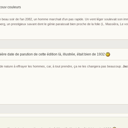
couv couleurs
un beau soir de l'an 2082, un homme marchait d'un pas rapide. Un vent léger soulevait son i
g, un prestigieux savant dont le génie paraissait bien proche de la folie (L. Massiéra, Le 
mière date de parution de cette édition là, illustrée, était bien de 1932
s de nature à effrayer les hommes, car, à tout prendre, ça ne les changera pas beaucoup.
Jac