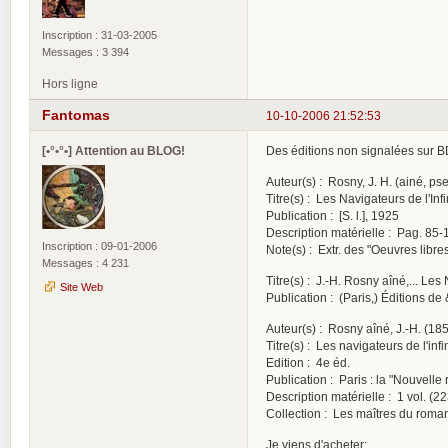
Inscription : 31-03-2005
Messages : 3 394
Hors ligne
Fantomas
10-10-2006 21:52:53
[•°•°•] Attention au BLOG!
Des éditions non signalées sur 
Auteur(s) : Rosny, J. H. (ainé, pse
Titre(s) : Les Navigateurs de l'Infi
Publication : [S. l.], 1925
Description matérielle : Pag. 85-1
Inscription : 09-01-2006
Note(s) : Extr. des "Oeuvres libr
Messages : 4 231
Titre(s) : J.-H. Rosny aîné,... Les
Site Web
Publication : (Paris,) Éditions d
Auteur(s) : Rosny aîné, J.-H. (18
Titre(s) : Les navigateurs de l'inf
Edition : 4e éd.
Publication : Paris : la "Nouvelle 
Description matérielle : 1 vol. (223
Collection : Les maîtres du roman
Je viens d'acheter: