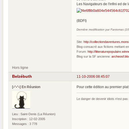
Les Navigateurs de l'infini ed d
(BDFI)
Dernière modification par Fantomas (1
Site:
http://collectiondaventures.mons
Blog consacré aux fictions mettant 
Forum:
http://litteraturepopulaire.winn
Blog sur la SF ancienne:
archeosf.bl
Hors ligne
Belzébuth
11-10-2006 08:45:07
[•°•°•] En Réunion
Pour cette édition au premier plat 
Le danger de devenir idiots n'est pa
Lieu : Saint-Denis (La Réunion)
Inscription : 12-02-2005
Messages : 3 778