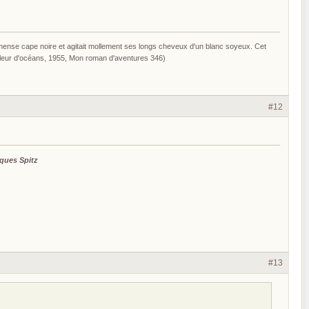
mmense cape noire et agitait mollement ses longs cheveux d'un blanc soyeux. Cet
voleur d'océans, 1955, Mon roman d'aventures 346)
#12
ques Spitz
#13