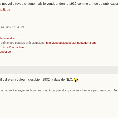
e la nouvelle revue critique mais le vendeur donne 1932 comme année de publication
0-10-2006 21:53:22)
ite.wanadoo.fr
en scène des peuples précolombiens:
http://lespeuplesdusoleil.hautetfort.com
/
erbb.net/portail.htm
ogspot.com
illustré en couleur , c'est bien 1932 la date de l'E.O.
s de nature à effrayer les hommes, car, à tout prendre, ça ne les changera pas beaucoup.
Jac