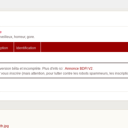
e
veilleux, horreur, gore.
iption
Identification
version bêta et incomplète. Plus d'info ici :
Annonce BDFI V2
.
t vous inscrire
(mais attention, pour lutter contre les robots spammeurs, les inscri