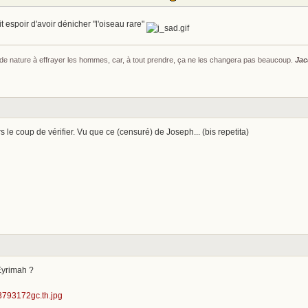
t espoir d'avoir dénicher "l'oiseau rare"
s de nature à effrayer les hommes, car, à tout prendre, ça ne les changera pas beaucoup.
Jac
s le coup de vérifier. Vu que ce (censuré) de Joseph... (bis repetita)
Eyrimah ?