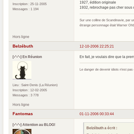
1927, édition originale
Inscription : 25-11-2005
1932, rebrochage pas cher sous 
Messages : 1 194
Sur une colline de Scandinavie, par 
étrange personnage était Warner Ohber
Hors ligne
Belzébuth
12-10-2006 22:25:21
[•°•°•] En Réunion
En fait, je voulais dire que la pre
Le danger de devenir idiots n'est pa
Lieu : Saint-Denis (La Réunion)
Inscription : 12-02-2005
Messages : 3 778
Hors ligne
Fantomas
01-11-2006 00:33:44
[•°•°•] Attention au BLOG!
Belzébuth a écrit :