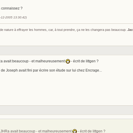
 connaissez ?
1-12-2005 13:30:42)
s de nature à effrayer les hommes, car, à tout prendre, ça ne les changera pas beaucoup.
Jac
Ra avait beaucoup - et malheureusement
- écrit de littgen ?
 de Joseph avait fini par écrire son étude sur lui chez Encrage...
e JHRa avait beaucoup - et malheureusement
- écrit de littgen ?