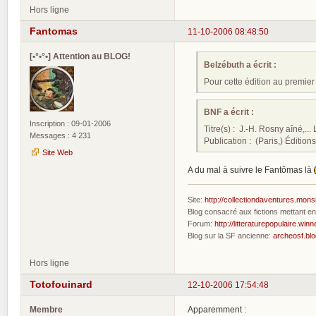
Hors ligne
Fantomas
11-10-2006 08:48:50
[•°•°•] Attention au BLOG!
Belzébuth a écrit :
Pour cette édition au premier 
BNF a écrit :
Inscription : 09-01-2006
Titre(s) : J.-H. Rosny aîné,..
Messages : 4 231
Publication : (Paris,) Éditio
Site Web
A du mal à suivre le Fantômas là
Site:
http://collectiondaventures.mons
Blog consacré aux fictions mettant 
Forum:
http://litteraturepopulaire.winn
Blog sur la SF ancienne:
archeosf.bl
Hors ligne
Totofouinard
12-10-2006 17:54:48
Membre
Apparemment :