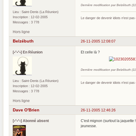
Dernière modification par Belzébuth (1
Lieu : Saint-Denis (La Réunion)
Inscription : 12-02-2005
Le danger de devenir idiots n'est pa
Messages : 3 778
Hors ligne
Belzébuth
26-11-2005 12:08:07
[•°•°•] En Réunion
Et celle là ?
Dernière modification par Belzébuth (1
Lieu : Saint-Denis (La Réunion)
Le danger de devenir idiots n'est pa
Inscription : 12-02-2005
Messages : 3 778
Hors ligne
Dave O'Brien
26-11-2005 12:46:26
[•°•°•] Abonné absent
C'est mignon (surtout la jaquette 
jeunesse.