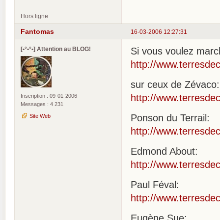
Hors ligne
Fantomas
16-03-2006 12:27:31
[•°•°•] Attention au BLOG!
Si vous voulez marc
http://www.terresdec
sur ceux de Zévaco:
http://www.terresdec
Inscription : 09-01-2006
Messages : 4 231
Ponson du Terrail:
Site Web
http://www.terresdec
Edmond About:
http://www.terresdec
Paul Féval:
http://www.terresdec
Eugène Sue: