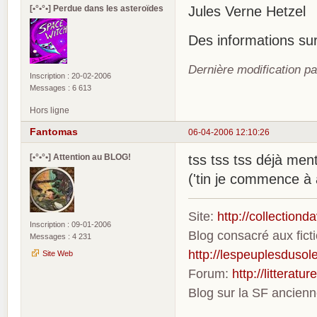
[•°•°•] Perdue dans les asteroïdes
Jules Verne Hetzel
Des informations sur
Dernière modification p
Inscription : 20-02-2006
Messages : 6 613
Hors ligne
Fantomas
06-04-2006 12:10:26
[•°•°•] Attention au BLOG!
tss tss tss déjà ment
('tin je commence à
Site:
http://collection
Inscription : 09-01-2006
Blog consacré aux fic
Messages : 4 231
http://lespeuplesdusole
Site Web
Forum:
http://litterat
Blog sur la SF ancien