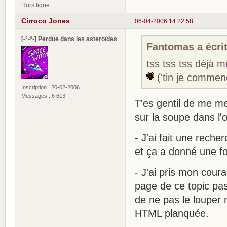
Hors ligne
Cirroco Jones
06-04-2006 14:22:58
[•°•°•] Perdue dans les asteroïdes
Fantomas a écrit
tss tss tss déjà m
('tin je commen
Inscription : 20-02-2006
Messages : 6 613
T'es gentil de me me
sur la soupe dans l'o
- J'ai fait une rech
et ça a donné une f
- J'ai pris mon cour
page de ce topic pa
de ne pas le louper m
HTML planquée.