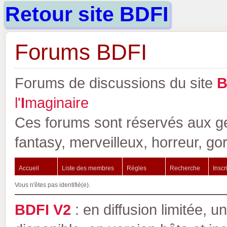
Retour site BDFI
Forums BDFI
Forums de discussions du site
l'
I
maginaire
Ces forums sont réservés aux gen
fantasy, merveilleux, horreur, go
Accueil
Liste des membres
Règles
Recherche
Inscr
Vous n'êtes pas identifié(e).
BDFI V2
: en diffusion limitée, u