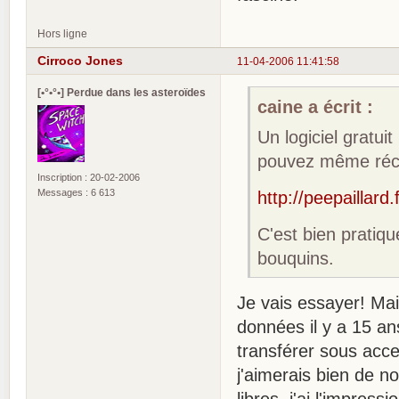
Hors ligne
Cirroco Jones
11-04-2006 11:41:58
[•°•°•] Perdue dans les asteroïdes
caine a écrit :
Un logiciel gratui
pouvez même récup
Inscription : 20-02-2006
Messages : 6 613
http://peepaillard.
C'est bien pratiq
bouquins.
Je vais essayer! Ma
données il y a 15 an
transférer sous acce
j'aimerais bien de n