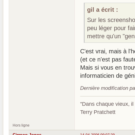
gil a écrit :
Sur les screensho
peu léger pour fa
mettre qu'un "genr
C'est vrai, mais à l'
(et ce n'est pas faut
Mais si vous en trou
informaticien de géni
Dernière modification p
"Dans chaque vieux, il
Terry Pratchett
Hors ligne
Cirroco Jones
14-04-2006 09:07:29