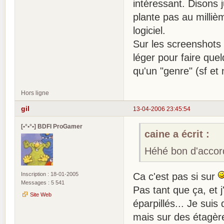
intéressant. Disons ju
plante pas au milliè
logiciel.
Sur les screenshots
léger pour faire que
qu'un "genre" (sf et 
Hors ligne
gil
13-04-2006 23:45:54
[•°•°•] BDFI ProGamer
caine a écrit :
Héhé bon d'accord
Inscription : 18-01-2005
Ca c'est pas si sur
Messages : 5 541
Pas tant que ça, et 
Site Web
éparpillés... Je suis
mais sur des étagère