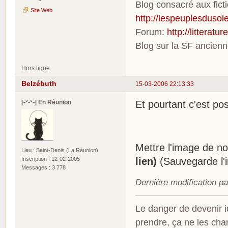
Blog consacré aux fic
Site Web
http://lespeuplesdusole
Forum:
http://litterat
Blog sur la SF ancien
Hors ligne
Belzébuth
15-03-2006 22:13:33
[•°•°•] En Réunion
Et pourtant c'est po
Mettre l'image de nof
Lieu : Saint-Denis (La Réunion)
Inscription : 12-02-2005
lien)
(Sauvegarde l'i
Messages : 3 778
Dernière modification p
Le danger de devenir id
prendre, ça ne les ch