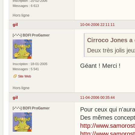
Inscription : 20-02-2006
Messages : 6 613
Hors ligne
gil
10-04-2006 22:11:11
[•°•°•] BDFI ProGamer
Cirroco Jones a é
Deux très jolis je
Inscription : 18-01-2005
Géant ! Merci !
Messages : 5 541
Site Web
Hors ligne
gil
11-04-2006 00:35:44
[•°•°•] BDFI ProGamer
Pour ceux qui n'aura
Des mêmes concepteur
http://www.samorost
http://www.samorost