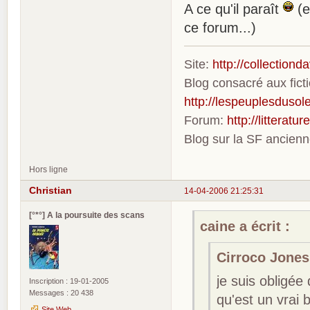
A ce qu'il paraît
(e
ce forum...)
Site:
http://collection
Blog consacré aux fic
http://lespeuplesdusole
Forum:
http://litterat
Blog sur la SF ancien
Hors ligne
Christian
14-04-2006 21:25:31
[°*°] A la poursuite des scans
caine a écrit :
Cirroco Jones 
je suis obligé
Inscription : 19-01-2005
Messages : 20 438
qu'est un vrai 
Site Web