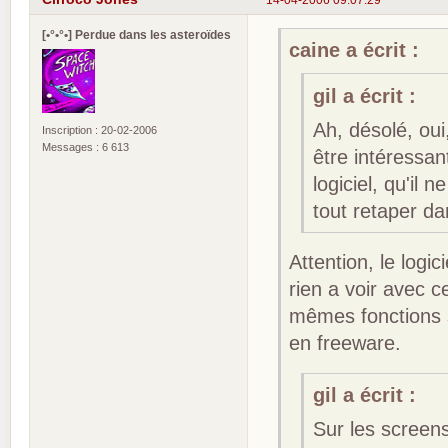
[•°•°•] Perdue dans les asteroïdes
caine a écrit :
gil a écrit :
Ah, désolé, oui
Inscription : 20-02-2006
Messages : 6 613
être intéressan
logiciel, qu'il
tout retaper da
Attention, le logici
rien a voir avec 
mêmes fonctions s
en freeware.
gil a écrit :
Sur les screen