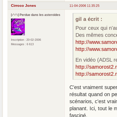
Cirroco Jones
11-04-2006 11:35:25
[•°•°•] Perdue dans les asteroïdes
gil a écrit :
Pour ceux qui n'au
Des mêmes concept
Inscription : 20-02-2006
http://www.samor
Messages : 6 613
http://www.samoro
En vidéo (ADSL re
http://samorost2.
http://samorost2.
C'est vraiment super
résultat quand on p
scénarios, c'est vra
planant. Ici, tout le
fasciné.