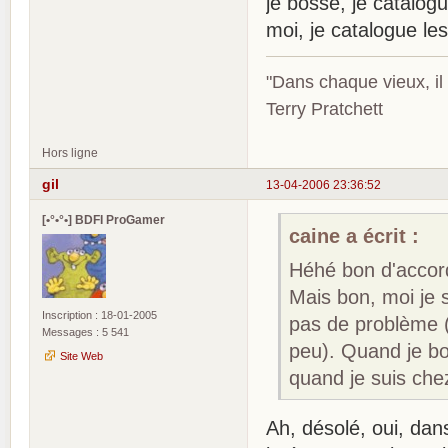
je bosse, je catalog
moi, je catalogue le
"Dans chaque vieux, il
Terry Pratchett
Hors ligne
gil
13-04-2006 23:36:52
[•°•°•] BDFI ProGamer
caine a écrit :
Héhé bon d'accord
Mais bon, moi je 
Inscription : 18-01-2005
pas de problème (
Messages : 5 541
peu). Quand je bo
Site Web
quand je suis che
Ah, désolé, oui, dan