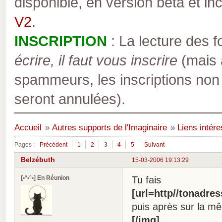
disponible, en version bêta et inc
V2
.
INSCRIPTION
: La lecture des 
écrire, il faut vous inscrire
(mais a
spammeurs, les inscriptions non
seront annulées).
Accueil
»
Autres supports de l'Imaginaire
»
Liens intér
Pages :
Précédent
1
2
3
4
5
Suivant
Belzébuth
15-03-2006 19:13:29
[•°•°•] En Réunion
Tu fais
[url=http//tonadre
puis après sur la m
[/img]