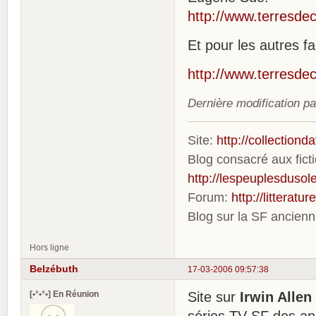
http://www.terresdec
Et pour les autres f
http://www.terresde
Dernière modification p
Site:
http://collection
Blog consacré aux fic
http://lespeuplesdusole
Forum:
http://litterat
Blog sur la SF ancien
Hors ligne
Belzébuth
17-03-2006 09:57:38
[•°•°•] En Réunion
Site sur
Irwin Allen