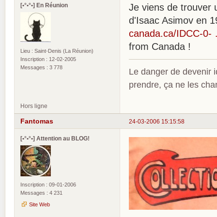
[•°•°•] En Réunion
Je viens de trouver 
d'Isaac Asimov en 
canada.ca/IDCC-0- 
from Canada !
Lieu : Saint-Denis (La Réunion)
Inscription : 12-02-2005
Messages : 3 778
Le danger de devenir id
prendre, ça ne les ch
Hors ligne
Fantomas
24-03-2006 15:15:58
[•°•°•] Attention au BLOG!
Inscription : 09-01-2006
Messages : 4 231
Site Web