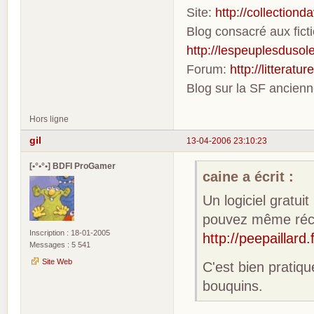
Site:
http://collection
Blog consacré aux fic
http://lespeuplesdusole
Forum:
http://litterat
Blog sur la SF ancien
Hors ligne
gil
13-04-2006 23:10:23
[•°•°•] BDFI ProGamer
caine a écrit :
Un logiciel gratui
pouvez même récup
Inscription : 18-01-2005
http://peepaillard.
Messages : 5 541
Site Web
C'est bien pratiq
bouquins.