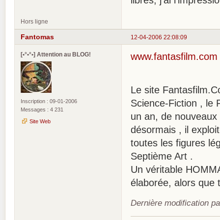
libres, j'ai l'impres
Hors ligne
Fantomas
12-04-2006 22:08:09
[•°•°•] Attention au BLOG!
www.fantasfilm.com
Le site Fantasfilm.Com
Science-Fiction , le 
Inscription : 09-01-2006
Messages : 4 231
un an, de nouveaux 
Site Web
désormais , il exploi
toutes les figures l
Septième Art .
Un véritable HOMMAG
élaborée, alors que 
Dernière modification p