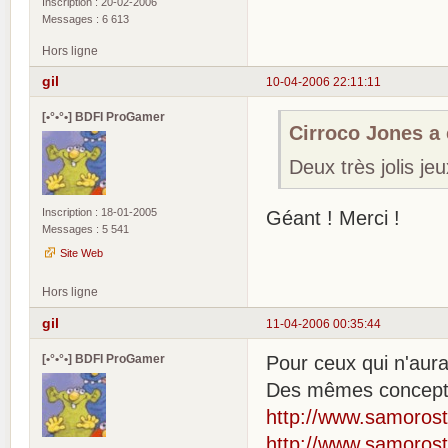
Inscription : 20-02-2006
Messages : 6 613
Hors ligne
gil
10-04-2006 22:11:11
[•°•°•] BDFI ProGamer
Cirroco Jones a é
Deux très jolis je
Inscription : 18-01-2005
Géant ! Merci !
Messages : 5 541
Site Web
Hors ligne
gil
11-04-2006 00:35:44
[•°•°•] BDFI ProGamer
Pour ceux qui n'aura
Des mêmes concepteur
http://www.samorost
http://www.samorost