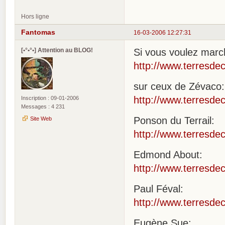
Hors ligne
Fantomas
16-03-2006 12:27:31
[•°•°•] Attention au BLOG!
Si vous voulez marc
http://www.terresdec
sur ceux de Zévaco:
http://www.terresdec
Inscription : 09-01-2006
Messages : 4 231
Ponson du Terrail:
Site Web
http://www.terresdec
Edmond About:
http://www.terresdec
Paul Féval:
http://www.terresdec
Eugène Sue: