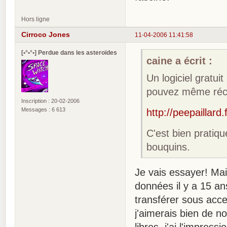
Hors ligne
Cirroco Jones
11-04-2006 11:41:58
[•°•°•] Perdue dans les asteroïdes
caine a écrit :
Un logiciel gratui
pouvez même récup
Inscription : 20-02-2006
Messages : 6 613
http://peepaillard.
C'est bien pratiq
bouquins.
Je vais essayer! Ma
données il y a 15 an
transférer sous acce
j'aimerais bien de n