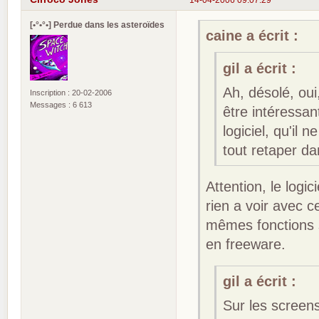
[•°•°•] Perdue dans les asteroïdes
caine a écrit :
gil a écrit :
Ah, désolé, oui
Inscription : 20-02-2006
Messages : 6 613
être intéressan
logiciel, qu'il
tout retaper da
Attention, le logici
rien a voir avec 
mêmes fonctions s
en freeware.
gil a écrit :
Sur les screen