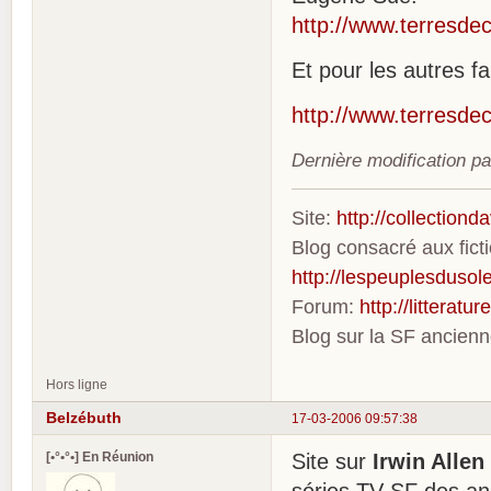
http://www.terresdec
Et pour les autres f
http://www.terresde
Dernière modification p
Site:
http://collection
Blog consacré aux fic
http://lespeuplesdusole
Forum:
http://litterat
Blog sur la SF ancien
Hors ligne
Belzébuth
17-03-2006 09:57:38
[•°•°•] En Réunion
Site sur
Irwin Allen