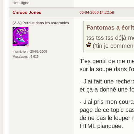
Hors ligne
Cirroco Jones
06-04-2006 14:22:58
[•°•°•] Perdue dans les asteroïdes
Fantomas a écrit
tss tss tss déjà m
('tin je commen
Inscription : 20-02-2006
Messages : 6 613
T'es gentil de me me
sur la soupe dans l'o
- J'ai fait une rech
et ça a donné une f
- J'ai pris mon cour
page de ce topic pa
de ne pas le louper m
HTML planquée.