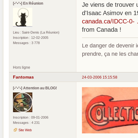
[•°•°•] En Réunion
Je viens de trouver 
d'Isaac Asimov en 
canada.ca/IDCC-0- 
from Canada !
Lieu : Saint-Denis (La Réunion)
Inscription : 12-02-2005
Messages : 3 778
Le danger de devenir id
prendre, ça ne les ch
Hors ligne
Fantomas
24-03-2006 15:15:58
[•°•°•] Attention au BLOG!
Inscription : 09-01-2006
Messages : 4 231
Site Web