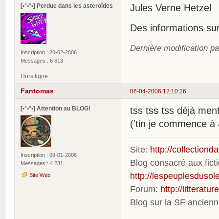
[•°•°•] Perdue dans les asteroïdes
Jules Verne Hetzel
Des informations sur
Dernière modification p
Inscription : 20-02-2006
Messages : 6 613
Hors ligne
Fantomas
06-04-2006 12:10:26
[•°•°•] Attention au BLOG!
tss tss tss déjà ment
('tin je commence à
Site:
http://collection
Inscription : 09-01-2006
Blog consacré aux fic
Messages : 4 231
http://lespeuplesdusole
Site Web
Forum:
http://litterat
Blog sur la SF ancien