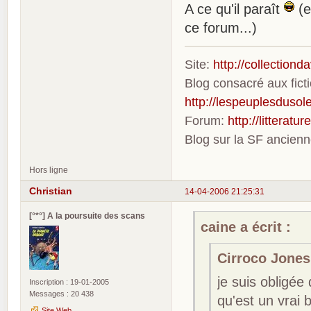
A ce qu'il paraît
(e
ce forum...)
Site:
http://collection
Blog consacré aux fic
http://lespeuplesdusole
Forum:
http://litterat
Blog sur la SF ancien
Hors ligne
Christian
14-04-2006 21:25:31
[°*°] A la poursuite des scans
caine a écrit :
Cirroco Jones 
je suis obligé
Inscription : 19-01-2005
Messages : 20 438
qu'est un vrai 
Site Web