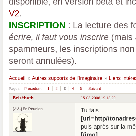
disponible, en version bêta et inc
V2
.
INSCRIPTION
: La lecture des 
écrire, il faut vous inscrire
(mais a
spammeurs, les inscriptions non
seront annulées).
Accueil
»
Autres supports de l'Imaginaire
»
Liens intér
Pages :
Précédent
1
2
3
4
5
Suivant
Belzébuth
15-03-2006 19:13:29
[•°•°•] En Réunion
Tu fais
[url=http//tonadre
puis après sur la m
[/img]