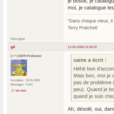
je bosse, je catalog
moi, je catalogue le
"Dans chaque vieux, il
Terry Pratchett
Hors ligne
gil
13-04-2006 23:36:52
[•°•°•] BDFI ProGamer
caine a écrit :
Héhé bon d'accord
Mais bon, moi je 
Inscription : 18-01-2005
pas de problème (
Messages : 5 541
peu). Quand je bo
Site Web
quand je suis che
Ah, désolé, oui, dan