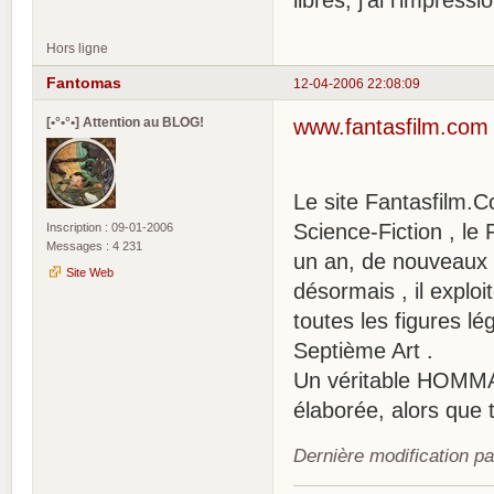
libres, j'ai l'impres
Hors ligne
Fantomas
12-04-2006 22:08:09
[•°•°•] Attention au BLOG!
www.fantasfilm.com
Le site Fantasfilm.Com
Science-Fiction , le 
Inscription : 09-01-2006
Messages : 4 231
un an, de nouveaux 
Site Web
désormais , il exploi
toutes les figures l
Septième Art .
Un véritable HOMMAG
élaborée, alors que 
Dernière modification p