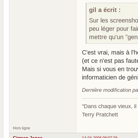
gil a écrit :
Sur les screensho
peu léger pour fa
mettre qu'un "genr
C'est vrai, mais à l'
(et ce n'est pas faut
Mais si vous en trou
informaticien de géni
Dernière modification p
"Dans chaque vieux, il
Terry Pratchett
Hors ligne
Cirroco Jones
14-04-2006 09:07:29