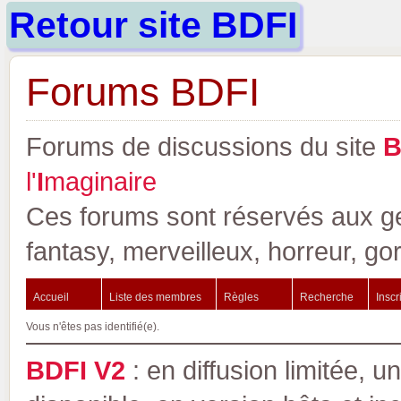
Retour site BDFI
Forums BDFI
Forums de discussions du site
l'
I
maginaire
Ces forums sont réservés aux gen
fantasy, merveilleux, horreur, go
Accueil
Liste des membres
Règles
Recherche
Inscr
Vous n'êtes pas identifié(e).
BDFI V2
: en diffusion limitée, u