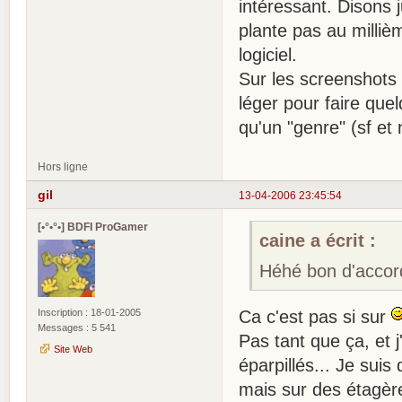
intéressant. Disons ju
plante pas au milliè
logiciel.
Sur les screenshots
léger pour faire que
qu'un "genre" (sf et 
Hors ligne
gil
13-04-2006 23:45:54
[•°•°•] BDFI ProGamer
caine a écrit :
Héhé bon d'accord
Inscription : 18-01-2005
Ca c'est pas si sur
Messages : 5 541
Pas tant que ça, et 
Site Web
éparpillés... Je suis
mais sur des étagère