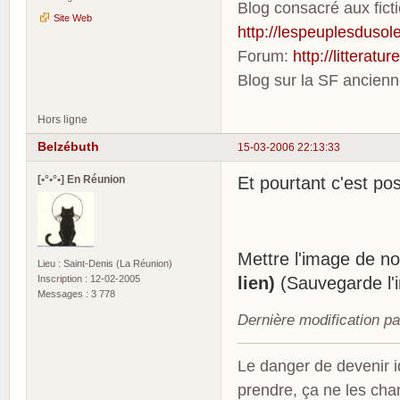
Blog consacré aux fic
Site Web
http://lespeuplesdusole
Forum:
http://litterat
Blog sur la SF ancien
Hors ligne
Belzébuth
15-03-2006 22:13:33
[•°•°•] En Réunion
Et pourtant c'est po
Mettre l'image de nof
Lieu : Saint-Denis (La Réunion)
Inscription : 12-02-2005
lien)
(Sauvegarde l'i
Messages : 3 778
Dernière modification p
Le danger de devenir id
prendre, ça ne les ch