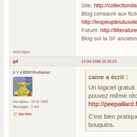
Site:
http://collection
Blog consacré aux fic
http://lespeuplesdusole
Forum:
http://litterat
Blog sur la SF ancien
Hors ligne
gil
13-04-2006 23:10:23
[•°•°•] BDFI ProGamer
caine a écrit :
Un logiciel gratui
pouvez même récup
Inscription : 18-01-2005
http://peepaillard.
Messages : 5 541
Site Web
C'est bien pratiq
bouquins.