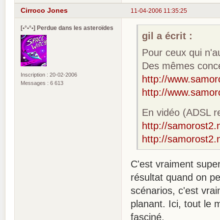
Cirroco Jones
11-04-2006 11:35:25
[•°•°•] Perdue dans les asteroïdes
gil a écrit :
Pour ceux qui n'au
Des mêmes concept
Inscription : 20-02-2006
http://www.samor
Messages : 6 613
http://www.samoro
En vidéo (ADSL re
http://samorost2.
http://samorost2.
C'est vraiment super
résultat quand on p
scénarios, c'est vra
planant. Ici, tout le
fasciné.