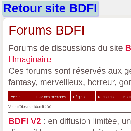
Retour site BDFI
Forums BDFI
Forums de discussions du site
l'
I
maginaire
Ces forums sont réservés aux gen
fantasy, merveilleux, horreur, go
Accueil
Liste des membres
Règles
Recherche
Inscr
Vous n'êtes pas identifié(e).
BDFI V2
: en diffusion limitée, u