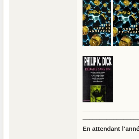
________________
________________
En attendant l'ann