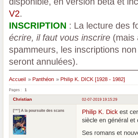
disponible, en version bêta et inc
V2
.
INSCRIPTION
: La lecture des 
écrire, il faut vous inscrire
(mais a
spammeurs, les inscriptions non
seront annulées).
Accueil
»
Panthéon
»
Philip K. DICK [1928 - 1982]
Pages :
1
Christian
02-07-2019 19:15:29
[°*°] A la poursuite des scans
Philip K. Dick
est ce
siècle en général et
Ses romans et nouve