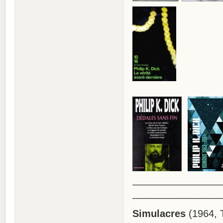
________________
________________
Simulacres
(1964, 