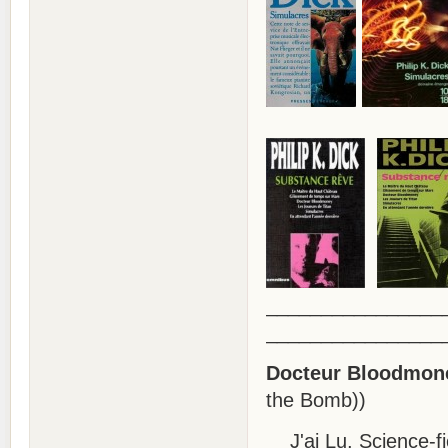
________________
________________
Docteur Bloodmon
the Bomb))
J'ai Lu, Science-fic