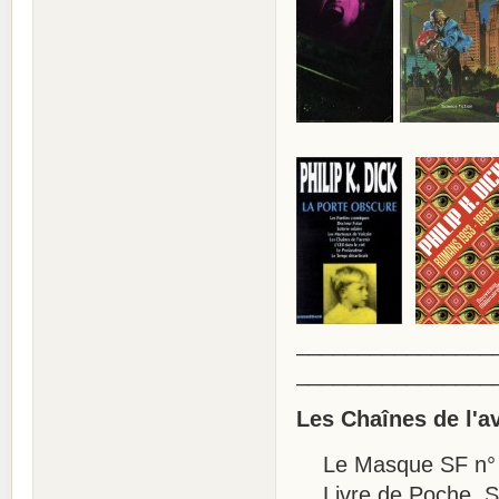
________________
________________
Les Chaînes de l'a
Le Masque SF n° 4
Livre de Poche, SF