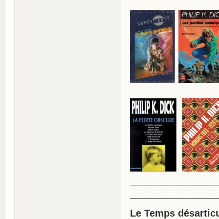
________________
________________
Le Temps désartic