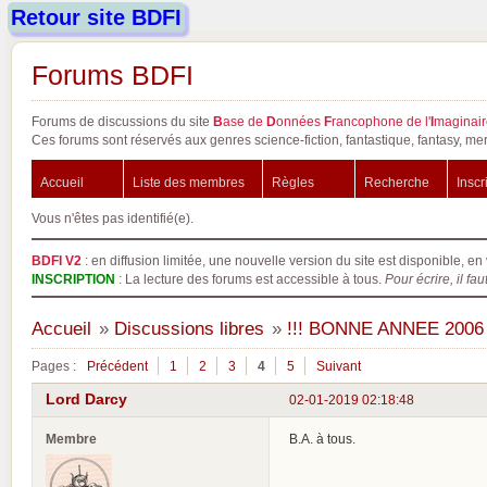
Retour site BDFI
Forums BDFI
Forums de discussions du site
B
ase de
D
onnées
F
rancophone de l'
I
maginair
Ces forums sont réservés aux genres science-fiction, fantastique, fantasy, mer
Accueil
Liste des membres
Règles
Recherche
Inscr
Vous n'êtes pas identifié(e).
BDFI V2
: en diffusion limitée, une nouvelle version du site est disponible, en 
INSCRIPTION
: La lecture des forums est accessible à tous.
Pour écrire, il fau
Accueil
»
Discussions libres
»
!!! BONNE ANNEE 2006 ...
Pages :
Précédent
1
2
3
4
5
Suivant
Lord Darcy
02-01-2019 02:18:48
Membre
B.A. à tous.