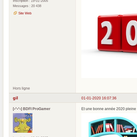
Inscription : 19-01-2005
Messages : 20 438
Site Web
Hors ligne
gil
01-01-2020 16:07:36
[•°•°•] BDFI ProGamer
Et une bonne année 2020 pleine d