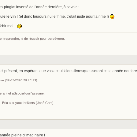
to-plagiat inversé de l'année dernière, à savoir :
le le vin !
(et donc toujours nulle frime, c'était juste pour la rime !)
îchir moi...
 entreprendre, ni de réussir pour persévérer.
 ici présent, en espérant que vos acquisitions livresques seront cette année nombr
aure (02-01-2020 20:15:23)
érant et aSsocial qui l'assume.
 Eric aux yeux brillants (José Corti)
 année pleine d'Imaginaire !