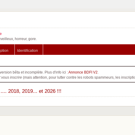
e
veilleux, horreur, gore.
iption
Identification
version bêta et incomplète. Plus d'info ici :
Annonce BDFI V2
.
t vous inscrire
(mais attention, pour lutter contre les robots spammeurs, les inscri
. 2018, 2019... et 2026 !!!