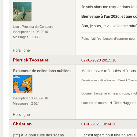
Je vais alors me risquer dans l'au
Bienvenue à l'an 2020, et que cou
Bon, je sors, je vais aller me rafra
Lieu : Proxima du Centaure
Inscription : 14-05-2010
Messages : 1 383
Point n'ai/n'est besoin d'espérer pour
Hors ligne
Pierrick'Tyosaure
02-01-2020 20:15:10
Exhumeur de collections oubliées
Meilleurs vœux à toutes et à tous
Dernière modification par Pierrick'Tyos
Boomer trentenaire misanthrope, intol
Inscription : 30-10-2016
Lecture en cours : H. Rider Haggard ..
Messages : 2 514
Hors ligne
Christian
01-01-2021 10:34:30
[°*°] A la poursuite des scans
Et c'est reparti pour une nouvelle