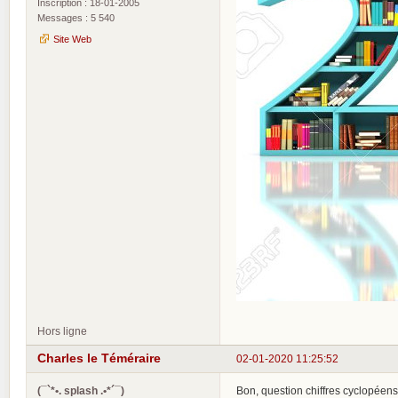
Inscription : 18-01-2005
Messages : 5 540
Site Web
Hors ligne
Charles le Téméraire
02-01-2020 11:25:52
(¯`*•. splash .•*´¯)
Bon, question chiffres cyclopéens, 