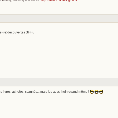
fantasy, fantastique et autres :
http://sfemoi.canalblog.com/
de (re)découvertes SFFF.
s livres, achetés, scannés... mais lus aussi hein quand même !