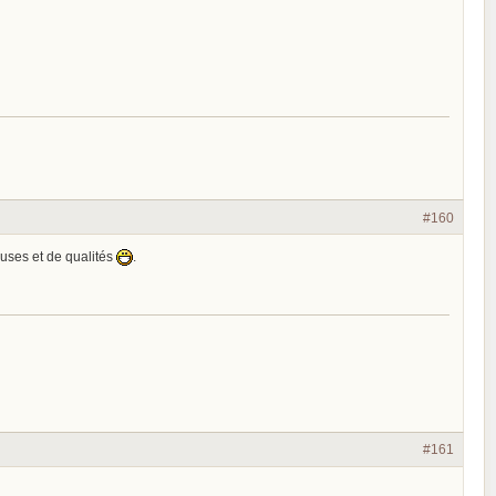
#160
euses et de qualités
.
#161