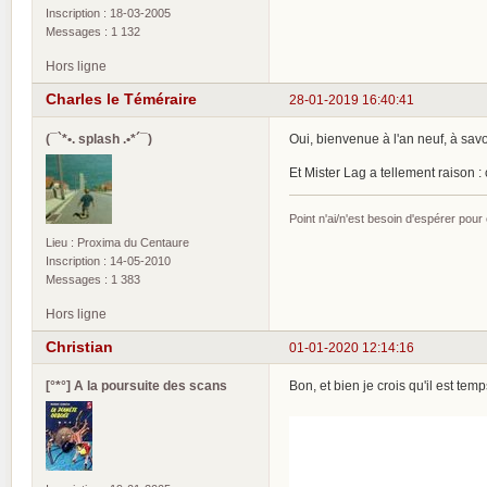
Inscription : 18-03-2005
Messages : 1 132
Hors ligne
Charles le Téméraire
28-01-2019 16:40:41
(¯`*•. splash .•*´¯)
Oui, bienvenue à l'an neuf, à savo
Et Mister Lag a tellement raison : 
Point n'ai/n'est besoin d'espérer pour
Lieu : Proxima du Centaure
Inscription : 14-05-2010
Messages : 1 383
Hors ligne
Christian
01-01-2020 12:14:16
[°*°] A la poursuite des scans
Bon, et bien je crois qu'il est t