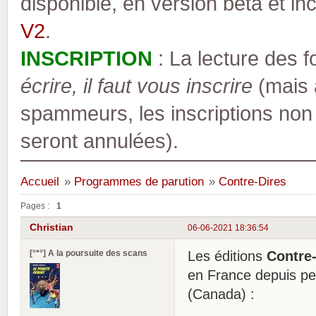
disponible, en version bêta et inc
V2
.
INSCRIPTION
: La lecture des 
écrire, il faut vous inscrire
(mais a
spammeurs, les inscriptions non
seront annulées).
Accueil
»
Programmes de parution
»
Contre-Dires
Pages :
1
Christian
06-06-2021 18:36:54
[°*°] A la poursuite des scans
Les éditions
Contre
en France depuis p
(Canada) :