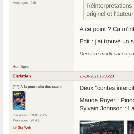
Messages : 218
Réinterprétations 
originel et l'aut
A ce point ? Ca m'in
Edit : j'ai trouvé un 
Dernière modification p
Hors ligne
Christian
26-10-2021 16:35:23
[°*°] A la poursuite des scans
Deux "contes interdi
Maude Royer : Pinoc
Sylvain Johnson : La
Inscription : 19-01-2005
Messages : 20 438
Site Web