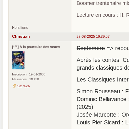
Boomer trentenaire mis
Lecture en cours : H. R
Hors ligne
Christian
27-08-2025 16:39:57
[°*°] A la poursuite des scans
Septembre
=> repou
Après les contes, Co
grands classiques de
Inscription : 19-01-2005
Les Classiques Inter
Messages : 20 438
Site Web
Simon Rousseau : Fr
Dominic Bellavance :
(2025)
Josée Marcotte : Or
Louis-Pier Sicard :