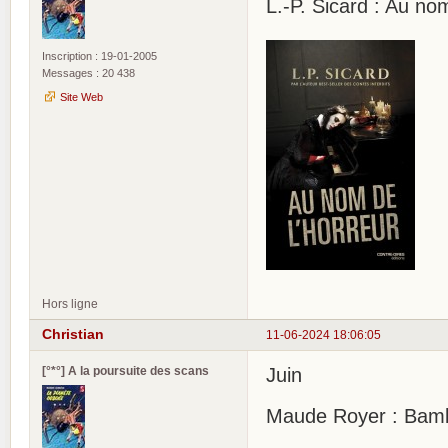
L.-P. Sicard : Au no
Inscription : 19-01-2005
Messages : 20 438
Site Web
Hors ligne
Christian
11-06-2024 18:06:05
[°*°] A la poursuite des scans
Juin
Maude Royer : Bambi