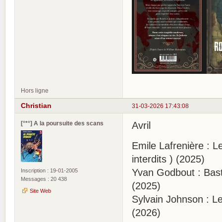
Hors ligne
Christian
31-03-2026 17:43:08
[°*°] A la poursuite des scans
Avril
Emile Lafrenière : L
interdits ) (2025)
Yvan Godbout : Basti
Inscription : 19-01-2005
Messages : 20 438
(2025)
Site Web
Sylvain Johnson : Le
(2026)