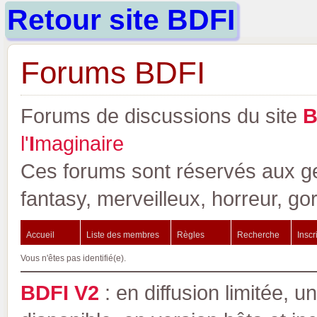
Retour site BDFI
Forums BDFI
Forums de discussions du site
l'
I
maginaire
Ces forums sont réservés aux gen
fantasy, merveilleux, horreur, go
Accueil
Liste des membres
Règles
Recherche
Inscr
Vous n'êtes pas identifié(e).
BDFI V2
: en diffusion limitée, u