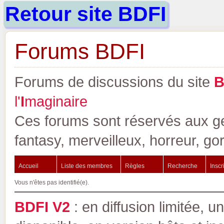
Retour site BDFI
Forums BDFI
Forums de discussions du site
l'
I
maginaire
Ces forums sont réservés aux gen
fantasy, merveilleux, horreur, go
Accueil
Liste des membres
Règles
Recherche
Inscr
Vous n'êtes pas identifié(e).
BDFI V2
: en diffusion limitée, u