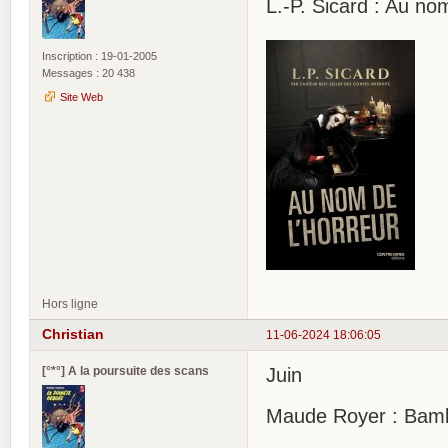
L.-P. Sicard : Au no
Inscription : 19-01-2005
Messages : 20 438
Site Web
Hors ligne
Christian
11-06-2024 18:06:05
[°*°] A la poursuite des scans
Juin
Maude Royer : Bambi