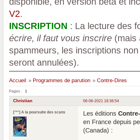
disponible, en version bêta et inc
V2
.
INSCRIPTION
: La lecture des 
écrire, il faut vous inscrire
(mais a
spammeurs, les inscriptions non
seront annulées).
Accueil
»
Programmes de parution
»
Contre-Dires
Pages :
1
Christian
06-06-2021 18:36:54
[°*°] A la poursuite des scans
Les éditions
Contre
en France depuis p
(Canada) :