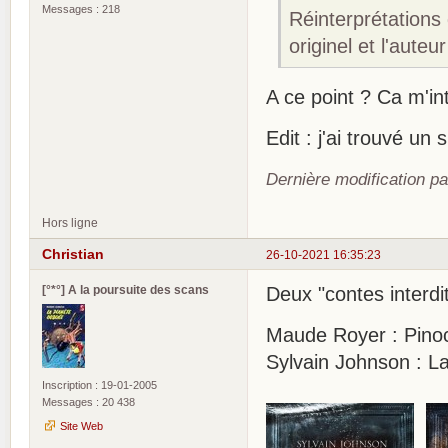
Messages : 218
Réinterprétations 
originel et l'aut
A ce point ? Ca m'in
Edit : j'ai trouvé un 
Dernière modification p
Hors ligne
Christian
26-10-2021 16:35:23
[°*°] A la poursuite des scans
Deux "contes interdi
Maude Royer : Pinoc
Sylvain Johnson : La
Inscription : 19-01-2005
Messages : 20 438
Site Web