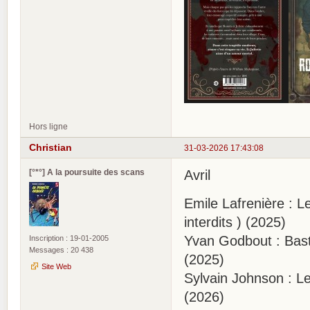
Hors ligne
Christian
31-03-2026 17:43:08
[°*°] A la poursuite des scans
Avril
Emile Lafrenière : L
interdits ) (2025)
Yvan Godbout : Basti
Inscription : 19-01-2005
Messages : 20 438
(2025)
Site Web
Sylvain Johnson : Le
(2026)