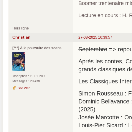
Boomer trentenaire mis
Lecture en cours : H. R
Hors ligne
Christian
27-08-2025 16:39:57
[°*°] A la poursuite des scans
Septembre
=> repou
Après les contes, Co
grands classiques de
Inscription : 19-01-2005
Les Classiques Inter
Messages : 20 438
Site Web
Simon Rousseau : Fr
Dominic Bellavance :
(2025)
Josée Marcotte : Or
Louis-Pier Sicard :