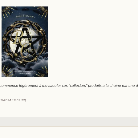
 commence légèrement à me saouler ces "collectors" produits à la chaîne par une d
-10-2024 18:07:22)