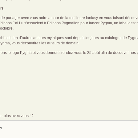
rs,
t de partager avec vous notre amour de la meilleure fantasy en vous faisant découv
 Éditions J'ai Lu s’associent à Éditions Pygmalion pour lancer Pygma, un label desti
’octobre.
bb et bien d’autres auteurs mythiques sont depuis toujours au catalogue de Pygmali
ma, vous découvrirez les auteurs de demain.
lons le logo Pygma et vous donnons rendez-vous le 25 août afin de découvrir nos 
r plus avec vous ! ?
 ?