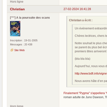
Hors ligne
Christian
27-02-2024 16:41:28
[°*°] A la poursuite des scans
Christian a écrit :
Un événement extraordina
Chères lectrices, chers l
Inscription : 19-01-2005
Notre souhait le plus ch
Messages : 20 438
se parent du plus bel écr
Site Web
premiers titres arriveront
(bla bla bla)
Aujourd’hui, nous vous d
http://www.bdfi.info/vign
Nous avons hâte d’en par
Finalement "Pygma" s'appellera "
roman adulte de Juno Dawson, The 
Hors ligne