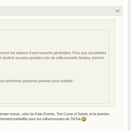
#2
couvrir les auteurs d’une nouvelle génération. Pour que ces pépites
l destiné aux plus grandes voix de cette nouvelle fantasy, dont les
nos premières parutions prévues pour octobre !
remier roman, celui de Kate Dramis, The Curse of Saints, et le premier
chement paillettée pour les influenceuses de TikTok