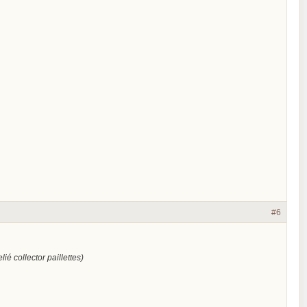
#6
elié collector paillettes)