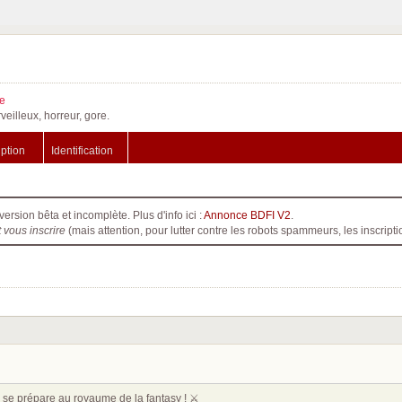
e
veilleux, horreur, gore.
iption
Identification
version bêta et incomplète. Plus d'info ici :
Annonce BDFI V2
.
t vous inscrire
(mais attention, pour lutter contre les robots spammeurs, les inscri
se prépare au royaume de la fantasy ! ⚔️