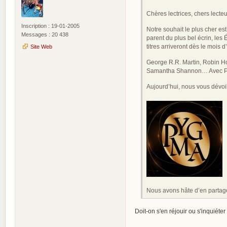
Chères lectrices, chers lecteu
Inscription : 19-01-2005
Notre souhait le plus cher es
Messages : 20 438
parent du plus bel écrin, les
titres arriveront dès le mois d
Site Web
George R.R. Martin, Robin Ho
Samantha Shannon… Avec Pyg
Aujourd’hui, nous vous dévoi
Nous avons hâte d’en partage
Doit-on s'en réjouir ou s'inquiéter