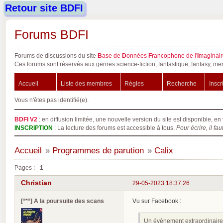
Retour site BDFI
Forums BDFI
Forums de discussions du site
B
ase de
D
onnées
F
rancophone de l'
I
maginair
Ces forums sont réservés aux genres science-fiction, fantastique, fantasy, mer
Accueil
Liste des membres
Règles
Recherche
Inscr
Vous n'êtes pas identifié(e).
BDFI V2
: en diffusion limitée, une nouvelle version du site est disponible, en 
INSCRIPTION
: La lecture des forums est accessible à tous.
Pour écrire, il fau
Accueil
»
Programmes de parution
»
Calix
Pages :
1
Christian
29-05-2023 18:37:26
[°*°] A la poursuite des scans
Vu sur Facebook :
Un événement extraordinaire 