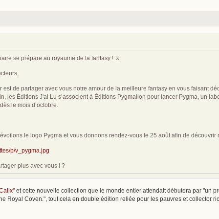
ire se prépare au royaume de la fantasy ! ⚔️
ecteurs,
er est de partager avec vous notre amour de la meilleure fantasy en vous faisant dé
in, les Éditions J'ai Lu s’associent à Éditions Pygmalion pour lancer Pygma, un labe
 dès le mois d’octobre.
évoilons le logo Pygma et vous donnons rendez-vous le 25 août afin de découvrir 
ettes/p/v_pygma.jpg
tager plus avec vous ! ?
Calix"
et cette nouvelle collection que le monde entier attendait débutera par "un p
Royal Coven.", tout cela en double édition reliée pour les pauvres et collector ri