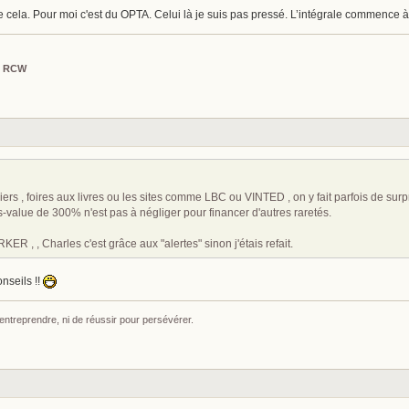
 cela. Pour moi c'est du OPTA. Celui là je suis pas pressé. L’intégrale commence à
l RCW
iers , foires aux livres ou les sites comme LBC ou VINTED , on y fait parfois de sur
s-value de 300% n'est pas à négliger pour financer d'autres raretés.
RKER , , Charles c'est grâce aux "alertes" sinon j'étais refait.
nseils !!
 entreprendre, ni de réussir pour persévérer.