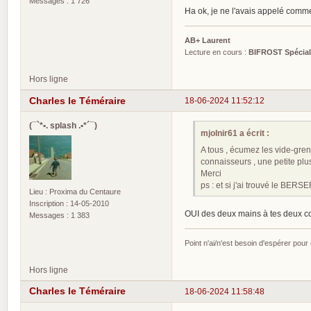
Messages : 1 726
Ha ok, je ne l'avais appelé comme
AB+ Laurent
Lecture en cours :
BIFROST Spécia
Hors ligne
Charles le Téméraire
18-06-2024 11:52:12
(¯`*•. splash .•*´¯)
mjolnir61 a écrit :
A tous , écumez les vide-gren
connaisseurs , une petite plu
Merci
ps : et si j'ai trouvé le BERSE
Lieu : Proxima du Centaure
Inscription : 14-05-2010
OUI des deux mains à tes deux co
Messages : 1 383
Point n'ai/n'est besoin d'espérer pour
Hors ligne
Charles le Téméraire
18-06-2024 11:58:48