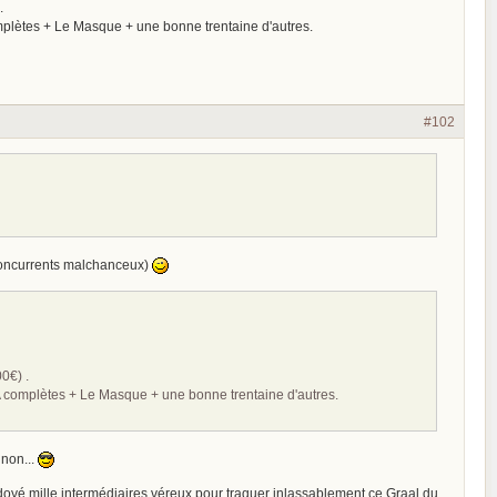
.
 complètes + Le Masque + une bonne trentaine d'autres.
#102
s concurrents malchanceux)
00€) .
 OPTA complètes + Le Masque + une bonne trentaine d'autres.
 non...
oudoyé mille intermédiaires véreux pour traquer inlassablement ce Graal du