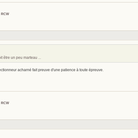
l RCW
t être un peu marteau ...
ectionneur acharné fait preuve d'une patience à toute épreuve.
l RCW