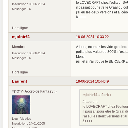
le LOVECRAFT chez l'éditeur SAURE
Inscription : 08-06-2024
il passait pour être le Graal du
Messages : 6
j'ai eu les deux versions et ai céd
à++++
Hors ligne
mjolnir61
18-06-2024 10:33:22
Membre
A tous , écumez les vide-greniers 
petite plus-value de 300% n'est pa
Inscription : 08-06-2024
Merci
Messages : 6
ps : et si j'ai trouvé le BERSERKER 
Hors ligne
Laurent
18-06-2024 10:44:49
^(°O°)^ Accro de Fantasy ;)
mjolnir61 a écrit :
à Laurent
le LOVECRAFT chez l'éditeur S
il passait pour être le Graa
j'ai eu les deux versions et ai
Lieu : Vitrolles
à++++
Inscription : 24-01-2005