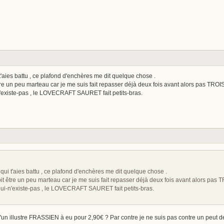
 t'aies battu , ce plafond d'enchères me dit quelque chose .
re un peu marteau car je me suis fait repasser déjà deux fois avant alors pas TROIS 
n'existe-pas , le LOVECRAFT SAURET fait petits-bras.
 qui t'aies battu , ce plafond d'enchères me dit quelque chose .
t être un peu marteau car je me suis fait repasser déjà deux fois avant alors pas TR
qui-n'existe-pas , le LOVECRAFT SAURET fait petits-bras.
'un illustre FRASSIEN à eu pour 2,90€ ? Par contre je ne suis pas contre un peu