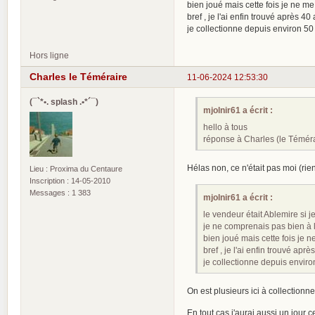
bien joué mais cette fois je ne me 
bref , je l'ai enfin trouvé après 
je collectionne depuis environ 5
Hors ligne
Charles le Téméraire
11-06-2024 12:53:30
(¯`*•. splash .•*´¯)
mjolnir61 a écrit :
hello à tous
réponse à Charles (le Témérai
Hélas non, ce n'était pas moi (ri
Lieu : Proxima du Centaure
Inscription : 14-05-2010
Messages : 1 383
mjolnir61 a écrit :
le vendeur était Ablemire si j
je ne comprenais pas bien à 
bien joué mais cette fois je n
bref , je l'ai enfin trouvé ap
je collectionne depuis envir
On est plusieurs ici à collectionne
En tout cas j'aurai aussi un jour