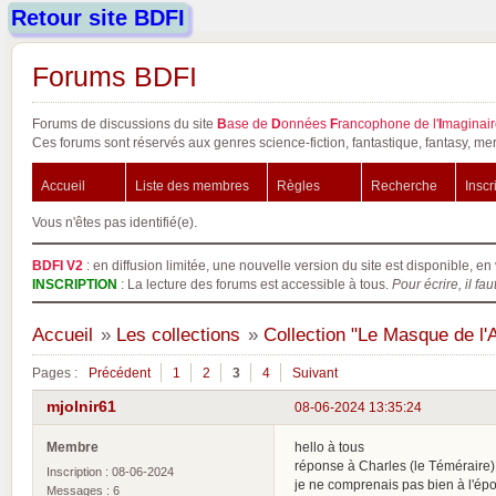
Retour site BDFI
Forums BDFI
Forums de discussions du site
B
ase de
D
onnées
F
rancophone de l'
I
maginair
Ces forums sont réservés aux genres science-fiction, fantastique, fantasy, mer
Accueil
Liste des membres
Règles
Recherche
Inscr
Vous n'êtes pas identifié(e).
BDFI V2
: en diffusion limitée, une nouvelle version du site est disponible, en 
INSCRIPTION
: La lecture des forums est accessible à tous.
Pour écrire, il fau
Accueil
»
Les collections
»
Collection "Le Masque de l'
Pages :
Précédent
1
2
3
4
Suivant
mjolnir61
08-06-2024 13:35:24
Membre
hello à tous
réponse à Charles (le Téméraire) ,
Inscription : 08-06-2024
je ne comprenais pas bien à l'ép
Messages : 6