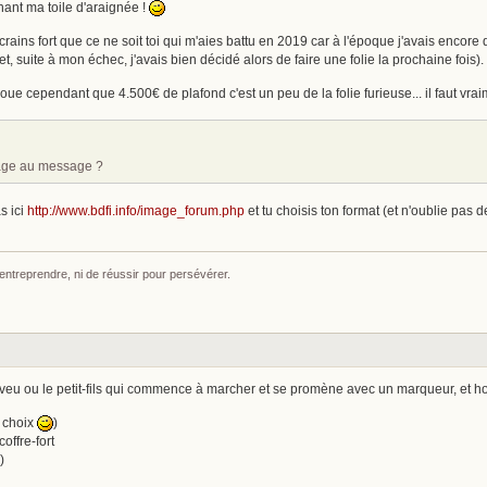
ant ma toile d'araignée !
rains fort que ce ne soit toi qui m'aies battu en 2019 car à l'époque j'avais encore de
, suite à mon échec, j'avais bien décidé alors de faire une folie la prochaine fois).
oue cependant que 4.500€ de plafond c'est un peu de la folie furieuse... il faut vra
mage au message ?
s ici
http://www.bdfi.info/image_forum.php
et tu choisis ton format (et n'oublie pas 
 entreprendre, ni de réussir pour persévérer.
veu ou le petit-fils qui commence à marcher et se promène avec un marqueur, et ho
n choix
)
offre-fort
)