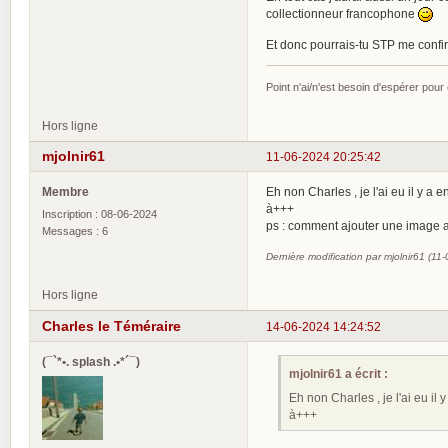
collectionneur francophone
Et donc pourrais-tu STP me confirm
Point n'ai/n'est besoin d'espérer pour
Hors ligne
mjolnir61
11-06-2024 20:25:42
Membre
Eh non Charles , je l'ai eu il y a 
à+++
Inscription : 08-06-2024
ps : comment ajouter une image
Messages : 6
Dernière modification par mjolnir61 (11
Hors ligne
Charles le Téméraire
14-06-2024 14:24:52
(¯`*•. splash .•*´¯)
mjolnir61 a écrit :
Eh non Charles , je l'ai eu il
à+++