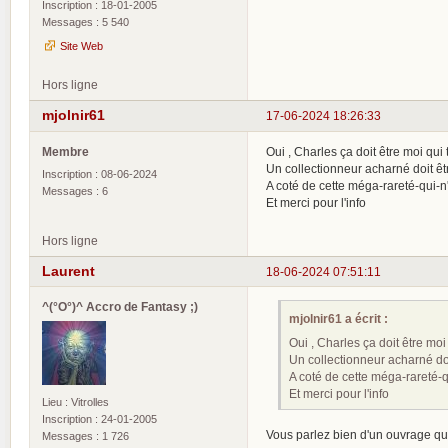
Inscription : 18-01-2005
Messages : 5 540
Site Web
Hors ligne
mjolnir61
17-06-2024 18:26:33
Membre
Oui , Charles ça doit être moi qui
Un collectionneur acharné doit êt
Inscription : 08-06-2024
A coté de cette méga-rareté-qui-
Messages : 6
Et merci pour l'info
Hors ligne
Laurent
18-06-2024 07:51:11
^(°O°)^ Accro de Fantasy ;)
mjolnir61 a écrit :
Oui , Charles ça doit être moi
Un collectionneur acharné doi
A coté de cette méga-rareté-
Et merci pour l'info
Lieu : Vitrolles
Inscription : 24-01-2005
Vous parlez bien d'un ouvrage qu
Messages : 1 726