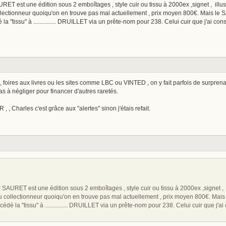
T est une édition sous 2 emboîtages , style cuir ou tissu à 2000ex ,signet , illust
 collectionneur quoiqu'on en trouve pas mal actuellement , prix moyen 800€. Mais 
é la "tissu" à ............... DRUILLET via un prête-nom pour 238. Celui cuir que j'ai c
, foires aux livres ou les sites comme LBC ou VINTED , on y fait parfois de surpren
s à négliger pour financer d'autres raretés.
, , Charles c'est grâce aux "alertes" sinon j'étais refait.
AURET est une édition sous 2 emboîtages , style cuir ou tissu à 2000ex ,signet , i
l du collectionneur quoiqu'on en trouve pas mal actuellement , prix moyen 800€. M
 cédé la "tissu" à ............... DRUILLET via un prête-nom pour 238. Celui cuir que j'