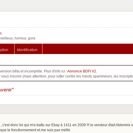
e
veilleux, horreur, gore.
iption
Identification
version bêta et incomplète. Plus d'info ici :
Annonce BDFI V2
.
t vous inscrire
(mais attention, pour lutter contre les robots spammeurs, les inscri
Avenir"
 c'est donc toi qui m'a battu sur Ebay à 1411 en 2009 !!! le vendeur était Ablemire s
oque le fonctionnement et me suis pas méfié.