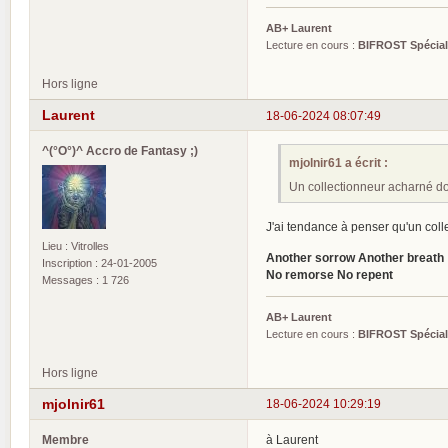
AB+ Laurent
Lecture en cours :
BIFROST Spécia
Hors ligne
Laurent
18-06-2024 08:07:49
^(°O°)^ Accro de Fantasy ;)
mjolnir61 a écrit :
Un collectionneur acharné doi
J'ai tendance à penser qu'un coll
Lieu : Vitrolles
Another sorrow Another breath
Inscription : 24-01-2005
No remorse No repent
Messages : 1 726
AB+ Laurent
Lecture en cours :
BIFROST Spécia
Hors ligne
mjolnir61
18-06-2024 10:29:19
Membre
à Laurent