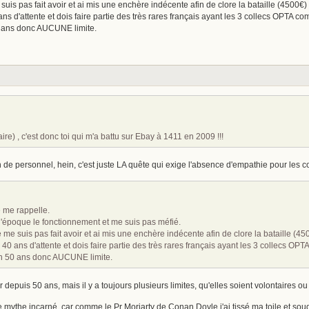
suis pas fait avoir et ai mis une enchère indécente afin de clore la bataille (4500€) 
40 ans d'attente et dois faire partie des très rares français ayant les 3 collecs OPTA
0 ans donc AUCUNE limite.
re) , c'est donc toi qui m'a battu sur Ebay à 1411 en 2009 !!!
en de personnel, hein, c'est juste LA quête qui exige l'absence d'empathie pour le
e me rappelle.
l'époque le fonctionnement et me suis pas méfié.
e me suis pas fait avoir et ai mis une enchère indécente afin de clore la bataille (45
rès 40 ans d'attente et dois faire partie des très rares français ayant les 3 collecs
on 50 ans donc AUCUNE limite.
r depuis 50 ans, mais il y a toujours plusieurs limites, qu'elles soient volontaires ou
 ce mythe incarné, car comme le Pr Moriarty de Conan Doyle j'ai tissé ma toile et s