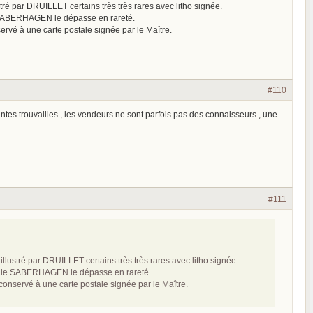
ré par DRUILLET certains très très rares avec litho signée.
le SABERHAGEN le dépasse en rareté.
onservé à une carte postale signée par le Maître.
#110
antes trouvailles , les vendeurs ne sont parfois pas des connaisseurs , une
#111
llustré par DRUILLET certains très très rares avec litho signée.
ais le SABERHAGEN le dépasse en rareté.
ai conservé à une carte postale signée par le Maître.