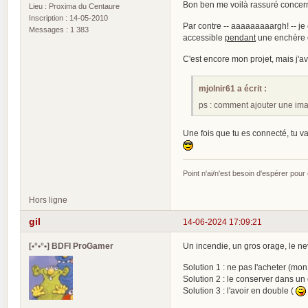
Bon ben me voilà rassuré concern
Lieu : Proxima du Centaure
Inscription : 14-05-2010
Par contre -- aaaaaaaaargh! -- je c
Messages : 1 383
accessible
pendant
une enchère et
C'est encore mon projet, mais j'av
mjolnir61 a écrit :
ps : comment ajouter une i
Une fois que tu es connecté, tu va
Point n'ai/n'est besoin d'espérer pour
Hors ligne
gil
14-06-2024 17:09:21
[•°•°•] BDFI ProGamer
Un incendie, un gros orage, le ne
Solution 1 : ne pas l'acheter (mo
Solution 2 : le conserver dans un c
Solution 3 : l'avoir en double (