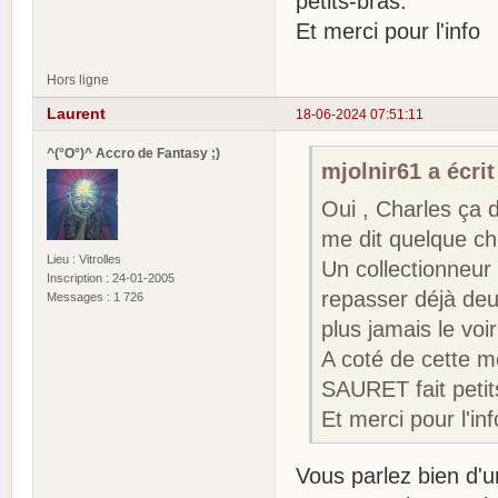
petits-bras.
Et merci pour l'info
Hors ligne
Laurent
18-06-2024 07:51:11
^(°O°)^ Accro de Fantasy ;)
mjolnir61 a écrit
Oui , Charles ça d
me dit quelque ch
Lieu : Vitrolles
Un collectionneur
Inscription : 24-01-2005
repasser déjà deu
Messages : 1 726
plus jamais le voi
A coté de cette 
SAURET fait petit
Et merci pour l'inf
Vous parlez bien d'