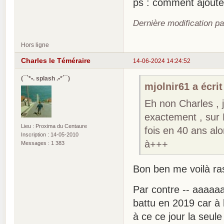
ps : comment ajout
Dernière modification pa
Hors ligne
Charles le Téméraire
14-06-2024 14:24:52
(¯`*•. splash .•*´¯)
mjolnir61 a écrit
Eh non Charles , j
exactement , sur E
Lieu : Proxima du Centaure
fois en 40 ans alor
Inscription : 14-05-2010
à+++
Messages : 1 383
Bon ben me voilà ra
Par contre -- aaaaaaa
battu en 2019 car à 
à ce ce jour la seule