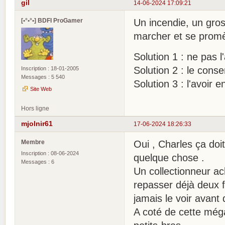
gil
14-06-2024 17:09:21
[•°•°•] BDFI ProGamer
Un incendie, un gros
marcher et se promè
Solution 1 : ne pas 
Solution 2 : le conse
Inscription : 18-01-2005
Messages : 5 540
Solution 3 : l'avoir 
Site Web
Hors ligne
mjolnir61
17-06-2024 18:26:33
Membre
Oui , Charles ça doit
Inscription : 08-06-2024
quelque chose .
Messages : 6
Un collectionneur ac
repasser déjà deux f
jamais le voir avant
A coté de cette még