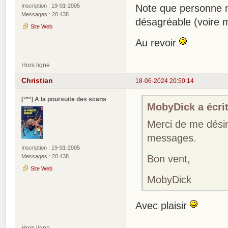
Inscription : 19-01-2005
Note que personne ne
Messages : 20 438
désagréable (voire mê
Site Web
Au revoir
Hors ligne
Christian
18-06-2024 20:50:14
[°*°] A la poursuite des scans
MobyDick a écrit
Merci de me désin
messages.
Inscription : 19-01-2005
Messages : 20 438
Bon vent,
Site Web
MobyDick
Avec plaisir
Hors ligne