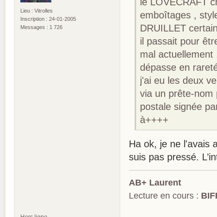
le LOVECRAFT che
Lieu : Vitrolles
emboîtages , style
Inscription : 24-01-2005
DRUILLET certains
Messages : 1 726
il passait pour êt
mal actuellement
dépasse en raret
j'ai eu les deux ve
via un prête-nom 
postale signée par
à++++
Ha ok, je ne l'avais
suis pas pressé. L’
AB+ Laurent
Lecture en cours :
BIF
Hors ligne