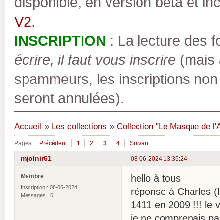
disponible, en version bêta et inc
V2
.
INSCRIPTION
: La lecture des 
écrire, il faut vous inscrire
(mais a
spammeurs, les inscriptions non
seront annulées).
Accueil
»
Les collections
»
Collection "Le Masque de l'
Pages :
Précédent
1
2
3
4
Suivant
mjolnir61
08-06-2024 13:35:24
Membre
hello à tous
Inscription : 08-06-2024
réponse à Charles (l
Messages : 6
1411 en 2009 !!! le v
je ne comprenais pa