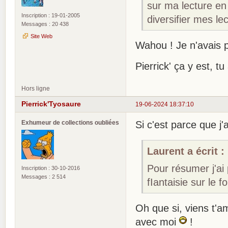
sur ma lecture en 
Inscription : 19-01-2005
diversifier mes l
Messages : 20 438
Site Web
Wahou ! Je n'avais p
Pierrick' ça y est, t
Hors ligne
Pierrick'Tyosaure
19-06-2024 18:37:10
Exhumeur de collections oubliées
Si c'est parce que j
Laurent a écrit :
Pour résumer j'ai
Inscription : 30-10-2016
Messages : 2 514
fIantaisie sur le 
Oh que si, viens t'a
avec moi
!