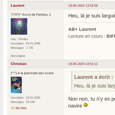
Laurent
19-06-2024 13:53:09
^(°O°)^ Accro de Fantasy ;)
Heu, là je suis larg
AB+ Laurent
Lecture en cours :
BIF
Lieu : Vitrolles
Inscription : 24-01-2005
Messages : 1 726
Hors ligne
Christian
19-06-2024 14:52:11
[°*°] A la poursuite des scans
Laurent a écrit :
Heu, là je suis la
Inscription : 19-01-2005
Non non, tu n'y es p
Messages : 20 438
navire
Site Web