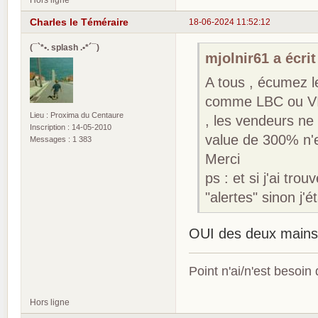
Charles le Téméraire
18-06-2024 11:52:12
(¯`*•. splash .•*´¯)
mjolnir61 a écrit
A tous , écumez le
comme LBC ou VINT
Lieu : Proxima du Centaure
, les vendeurs ne
Inscription : 14-05-2010
value de 300% n'e
Messages : 1 383
Merci
ps : et si j'ai tr
"alertes" sinon j'ét
OUI des deux mains 
Point n'ai/n'est besoin
Hors ligne