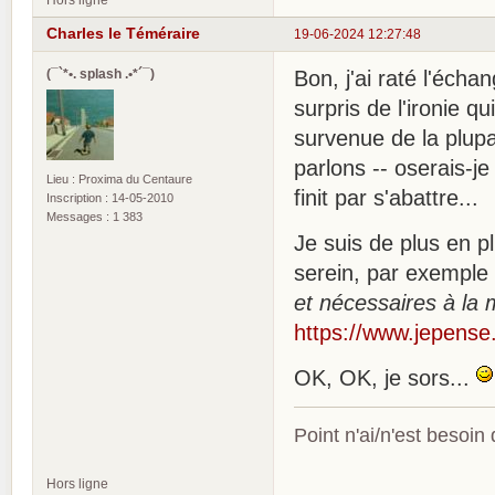
Charles le Téméraire
19-06-2024 12:27:48
(¯`*•. splash .•*´¯)
Bon, j'ai raté l'écha
surpris de l'ironie q
survenue de la plup
parlons -- oserais-j
Lieu : Proxima du Centaure
finit par s'abattre...
Inscription : 14-05-2010
Messages : 1 383
Je suis de plus en 
serein, par exemple 
et nécessaires à la 
https://www.jepense.
OK, OK, je sors...
Point n'ai/n'est besoin
Hors ligne