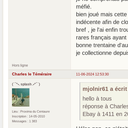
méfié.
bien joué mais cette 
indécente afin de clo
bref , je l'ai enfin t
rares français ayan
bonne trentaine d'au
je collectionne dep
Hors ligne
Charles le Téméraire
11-06-2024 12:53:30
(¯`*•. splash .•*´¯)
mjolnir61 a écrit
hello à tous
réponse à Charles 
Lieu : Proxima du Centaure
Ebay à 1411 en 20
Inscription : 14-05-2010
Messages : 1 383