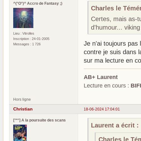
^(°O°)^ Accro de Fantasy ;)
Charles le Téméra
Certes, mais as-t
d'humour... vikin
Lieu : Vitrolles
Inscription : 24-01-2005
Je n'ai toujours pa
Messages : 1 726
contre je suis dans 
sur ma lecture en co
AB+ Laurent
Lecture en cours :
BIF
Hors ligne
Christian
18-06-2024 17:04:01
[°*°] A la poursuite des scans
Laurent a écrit :
Charles le Tém