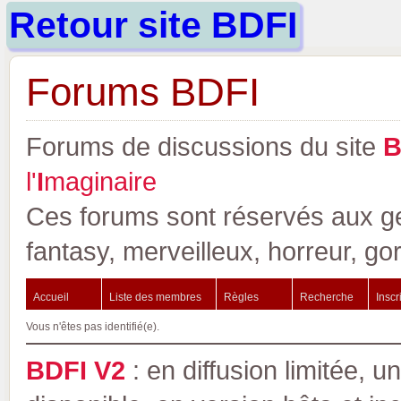
Retour site BDFI
Forums BDFI
Forums de discussions du site
l'
I
maginaire
Ces forums sont réservés aux gen
fantasy, merveilleux, horreur, go
Accueil
Liste des membres
Règles
Recherche
Inscr
Vous n'êtes pas identifié(e).
BDFI V2
: en diffusion limitée, u