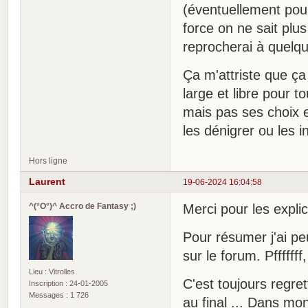
(éventuellement pour
force on ne sait plu
reprocherai à quelqu
Ça m'attriste que ç
large et libre pour 
mais pas ses choix 
les dénigrer ou les in
Hors ligne
Laurent
19-06-2024 16:04:58
^(°O°)^ Accro de Fantasy ;)
Merci pour les explic
Pour résumer j'ai pe
sur le forum. Pffffff
Lieu : Vitrolles
C'est toujours regre
Inscription : 24-01-2005
Messages : 1 726
au final ... Dans mon