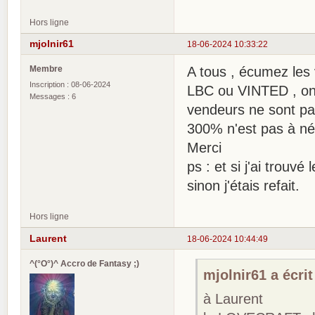
Hors ligne
mjolnir61
18-06-2024 10:33:22
Membre
A tous , écumez les 
Inscription : 08-06-2024
LBC ou VINTED , on y
Messages : 6
vendeurs ne sont par
300% n'est pas à nég
Merci
ps : et si j'ai trou
sinon j'étais refait.
Hors ligne
Laurent
18-06-2024 10:44:49
^(°O°)^ Accro de Fantasy ;)
mjolnir61 a écrit
à Laurent