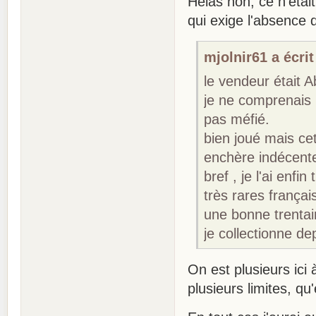
Hélas non, ce n'étai
qui exige l'absence
mjolnir61 a écrit
le vendeur était A
je ne comprenais 
pas méfié.
bien joué mais cet
enchère indécente 
bref , je l'ai enfi
très rares frança
une bonne trentai
je collectionne d
On est plusieurs ici 
plusieurs limites, qu