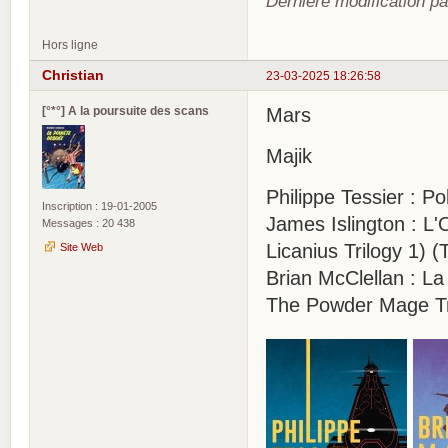
Dernière modification pa
Hors ligne
Christian
23-03-2025 18:26:58
[°*°] A la poursuite des scans
Mars
Majik
Philippe Tessier : Po
Inscription : 19-01-2005
James Islington : L'
Messages : 20 438
Licanius Trilogy 1)
Site Web
Brian McClellan : L
The Powder Mage Tri