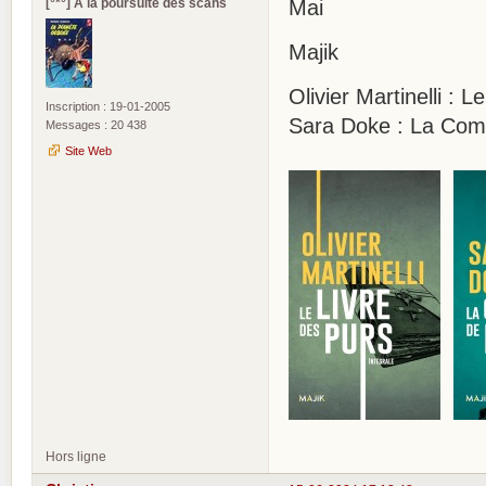
[°*°] A la poursuite des scans
Mai
Majik
Olivier Martinelli : 
Inscription : 19-01-2005
Sara Doke : La Comp
Messages : 20 438
Site Web
Hors ligne