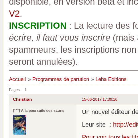
disponible, en version bêta et inc
V2
.
INSCRIPTION
: La lecture des 
écrire, il faut vous inscrire
(mais a
spammeurs, les inscriptions non
seront annulées).
Accueil
»
Programmes de parution
»
Leha Editions
Pages :
1
Christian
15-06-2017 17:30:16
[°*°] A la poursuite des scans
Un nouvel éditeur de
Leur site :
http://ed
Pour voir tous les tit