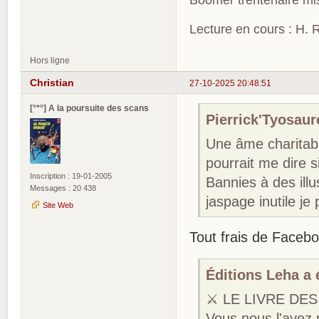
Boomer trentenaire mis
Lecture en cours : H. R
Hors ligne
Christian
27-10-2025 20:48:51
[°*°] A la poursuite des scans
Pierrick'Tyosaure
Une âme charitabl
pourrait me dire si
Inscription : 19-01-2005
Bannies à des illu
Messages : 20 438
jaspage inutile je
Site Web
Tout frais de Faceb
Éditions Leha a é
⚔ LE LIVRE DE
Vous nous l'avez r