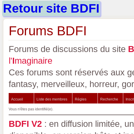
Retour site BDFI
Forums BDFI
Forums de discussions du site
l'
I
maginaire
Ces forums sont réservés aux gen
fantasy, merveilleux, horreur, go
Accueil
Liste des membres
Règles
Recherche
Inscr
Vous n'êtes pas identifié(e).
BDFI V2
: en diffusion limitée, u