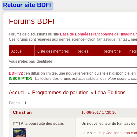
Retour site BDFI
Forums BDFI
Forums de discussions du site
B
ase de
D
onnées
F
rancophone de l'
I
maginair
Ces forums sont réservés aux genres science-fiction, fantastique, fantasy, mer
Accueil
Liste des membres
Règles
Recherche
Inscr
Vous n'êtes pas identifié(e).
BDFI V2
: en diffusion limitée, une nouvelle version du site est disponible, en 
INSCRIPTION
: La lecture des forums est accessible à tous.
Pour écrire, il fau
Accueil
»
Programmes de parution
»
Leha Editions
Pages :
1
Christian
15-06-2017 17:30:16
[°*°] A la poursuite des scans
Un nouvel éditeur de Fantasy déma
Leur site :
http://editions-leha.co