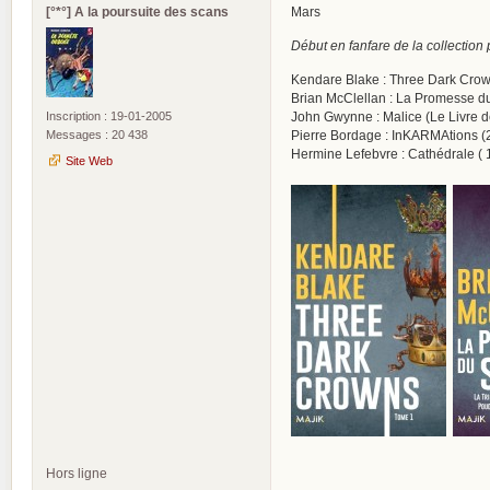
[°*°] A la poursuite des scans
Mars
Début en fanfare de la collection
Kendare Blake : Three Dark Crow
Brian McClellan : La Promesse d
Inscription : 19-01-2005
John Gwynne : Malice (Le Livre de
Messages : 20 438
Pierre Bordage : InKARMAtions (
Hermine Lefebvre : Cathédrale ( 
Site Web
Hors ligne