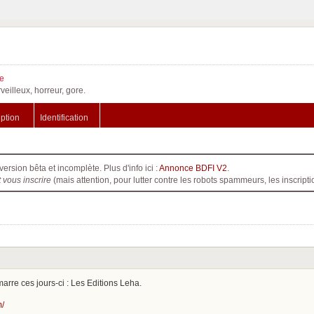
e
veilleux, horreur, gore.
iption
Identification
version bêta et incomplète. Plus d'info ici :
Annonce BDFI V2
.
t vous inscrire
(mais attention, pour lutter contre les robots spammeurs, les inscri
rre ces jours-ci : Les Editions Leha.
m/