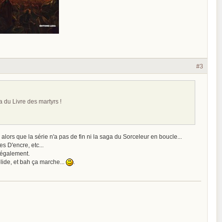
#3
a du Livre des martyrs !
lors que la série n'a pas de fin ni la saga du Sorceleur en boucle...
 D'encre, etc...
i également.
ide, et bah ça marche...
.