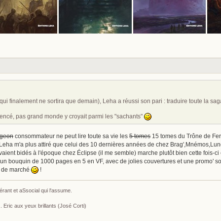
qui finalement ne sortira que demain), Leha a réussi son pari : traduire toute la sag
encé, pas grand monde y croyait parmi les "sachants"
igeon
consommateur ne peut lire toute sa vie les
5 tomes
15 tomes du Trône de Fer a
ha m'a plus attiré que celui des 10 dernières années de chez Brag',Mnémos,Lunes
aient bidés à l'époque chez Éclipse (il me semble) marche plutôt bien cette fois-c
n bouquin de 1000 pages en 5 en VF, avec de jolies couvertures et une promo' sol
es de marché
!
érant et aSsocial qui l'assume.
 Eric aux yeux brillants (José Corti)