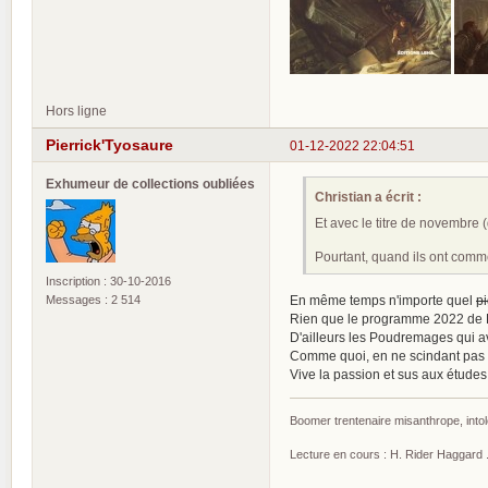
Hors ligne
Pierrick'Tyosaure
01-12-2022 22:04:51
Exhumeur de collections oubliées
Christian a écrit :
Et avec le titre de novembre (
Pourtant, quand ils ont comm
Inscription : 30-10-2016
Messages : 2 514
En même temps n'importe quel
p
Rien que le programme 2022 de Le
D'ailleurs les Poudremages qui av
Comme quoi, en ne scindant pas u
Vive la passion et sus aux étud
Boomer trentenaire misanthrope, intol
Lecture en cours : H. Rider Haggard ..