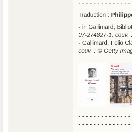
- - - - - - - - - - - - - -
Traduction :
Philipp
- in Gallimard, Bibl
07-274827-1, couv. :
- Gallimard, Folio 
couv. : © Getty Ima
- - - - - - - - - - - - - -
- - - - - - - - - - - - - -