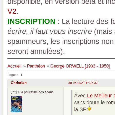
disponible, en version bêta et inc
V2
.
INSCRIPTION
: La lecture des 
écrire, il faut vous inscrire
(mais a
spammeurs, les inscriptions non
seront annulées).
Accueil
»
Panthéon
»
George ORWELL [1903 - 1950]
Pages :
1
Christian
30-06-2021 17:25:37
[°*°] A la poursuite des scans
Avec
Le Meilleur
sans doute le rom
la SF