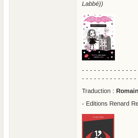
Labbé))
- - - - - - - - - - - - - -
- - - - - - - - - - - - - -
Traduction :
Romain
- Editions Renard R