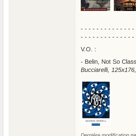
- - - - - - - - - - - - - -
- - - - - - - - - - - - - -
V.O. :
- Belin, Not So Cla
Bucciarelli, 125x176
Dernière modification pa