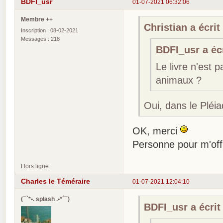
BDFI_usr
01-07-2021 06:32:06
Membre ++
Christian a écrit 
Inscription : 08-02-2021
Messages : 218
BDFI_usr a écr
Le livre n'est 
animaux ?
Oui, dans le Pléia
OK, merci
Personne pour m'offr
Hors ligne
Charles le Téméraire
01-07-2021 12:04:10
(¯`*•. splash .•*´¯)
BDFI_usr a écrit 