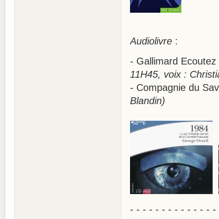
Audiolivre
:
- Gallimard Ecoutez
11H45, voix : Christ
- Compagnie du Sav
Blandin)
- - - - - - - - - - - - - -