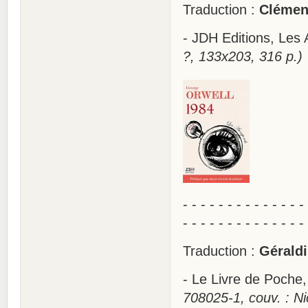
Traduction :
Clémen
- JDH Editions, Le
?, 133x203, 316 p.)
- - - - - - - - - - - - - -
- - - - - - - - - - - - - -
Traduction :
Géraldi
- Le Livre de Poch
708025-1, couv. : N