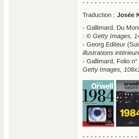
- - - - - - - - - - - - - -
Traduction :
Josée 
- Gallimard, Du Mo
: © Getty Images, 1
- Georg Editeur (S
illustrations intérie
- Gallimard, Folio 
Getty Images, 108x1
- - - - - - - - - - - - - -