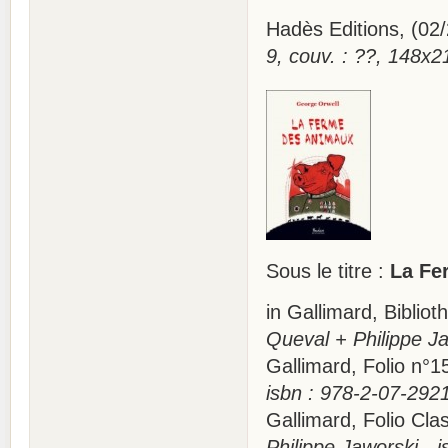
Hadès Editions, (
9, couv. : ??, 148x
Sous le titre :
La Fe
in Gallimard, Bibli
Queval + Philippe Ja
Gallimard, Folio n
isbn : 978-2-07-292
Gallimard, Folio C
Philippe Jaworski - 