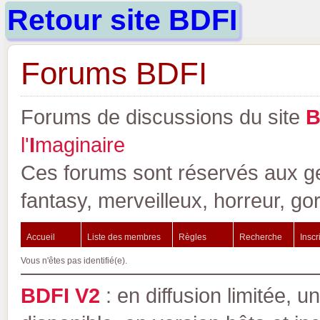
Retour site BDFI
Forums BDFI
Forums de discussions du site
l'
I
maginaire
Ces forums sont réservés aux gen
fantasy, merveilleux, horreur, go
Accueil
Liste des membres
Règles
Recherche
Inscr
Vous n'êtes pas identifié(e).
BDFI V2
: en diffusion limitée, u