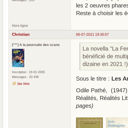
Messages : 218
les 2 oeuvres phares 
Reste à choisir les 
Hors ligne
Christian
06-07-2021 19:30:07
[°*°] A la poursuite des scans
La novella "La Fe
bénéficié de multi
dizaine en 2021 !
Inscription : 19-01-2005
Messages : 20 438
Sous le titre :
Les A
Site Web
Odile Pathé, (19
Réalités, Réalités 
pages)