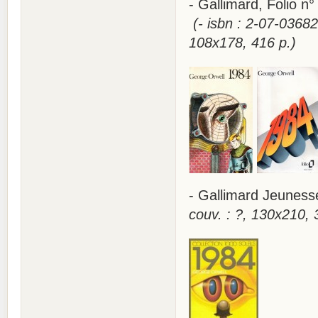
- Gallimard, Folio n
(- isbn : 2-07-036
108x178, 416 p.)
- Gallimard Jeuness
couv. : ?, 130x210, 