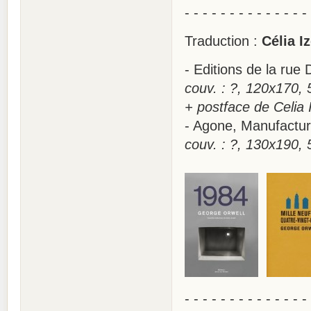
- - - - - - - - - - - - - -
Traduction :
Célia I
- Editions de la ru
couv. : ?, 120x170, 
+ postface de Celia 
- Agone, Manufactu
couv. : ?, 130x190, 
- - - - - - - - - - - - - -