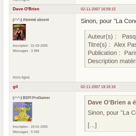
Dave O'Brien
02-11-2007 16:59:15
[•°•°•] Abonné absent
Sinon, pour "La Conq
Auteur(s) : Pasqu
Titre(s) : Alex P
Inscription : 31-03-2005
Messages : 3 394
Publication : Pari
Description matéri
Hors ligne
gil
02-11-2007 19:16:16
[•°•°•] BDFI ProGamer
Dave O'Brien a éc
Sinon, pour "La C
[...]
Inscription : 18-01-2005
Messages : 5 540