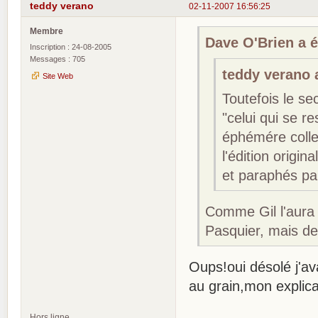
teddy verano
02-11-2007 16:56:25
Membre
Dave O'Brien a éc
Inscription : 24-08-2005
Messages : 705
teddy verano a
Site Web
Toutefois le 
"celui qui se r
éphémére colle
l'édition orig
et paraphés par
Comme Gil l'aura
Pasquier, mais de
Oups!oui désolé j'av
au grain,mon explica
Hors ligne