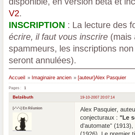
disponible, en version bêta et inc
V2
.
INSCRIPTION
: La lecture des 
écrire, il faut vous inscrire
(mais a
spammeurs, les inscriptions non
seront annulées).
Accueil
»
Imaginaire ancien
»
[auteur]Alex Pasquier
Pages :
1
Belzébuth
19-10-2007 20:07:14
[•°•°•] En Réunion
Alex Pasquier, auteu
conjecturaux :
"Le s
d'automate" (1913), 
(1926). Le premier ti