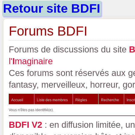
Retour site BDFI
Forums BDFI
Forums de discussions du site
l'
I
maginaire
Ces forums sont réservés aux gen
fantasy, merveilleux, horreur, go
Accueil
Liste des membres
Règles
Recherche
Inscr
Vous n'êtes pas identifié(e).
BDFI V2
: en diffusion limitée, u