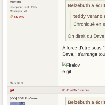
Membre
Belzébuth a écrit
Inscription : 24-08-2005
Messages : 705
teddy verano a
Site Web
Chroniqué en s
On dirait du Dave
A force d'etre sous 
Dave,il s'arrange tou
Hors ligne
gil
01-11-2007 19:43:49
[•°•°•] BDFI ProGamer
Belzébuth a écrit