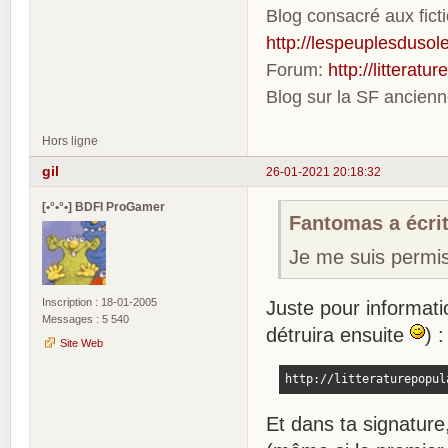
Blog consacré aux fic
http://lespeuplesdusole
Forum:
http://litterat
Blog sur la SF ancien
Hors ligne
gil
26-01-2021 20:18:32
[•°•°•] BDFI ProGamer
Fantomas a écrit
Je me suis permis d
Inscription : 18-01-2005
Juste pour informati
Messages : 5 540
détruira ensuite
) 
Site Web
http://litteraturepopul
Et dans ta signatur