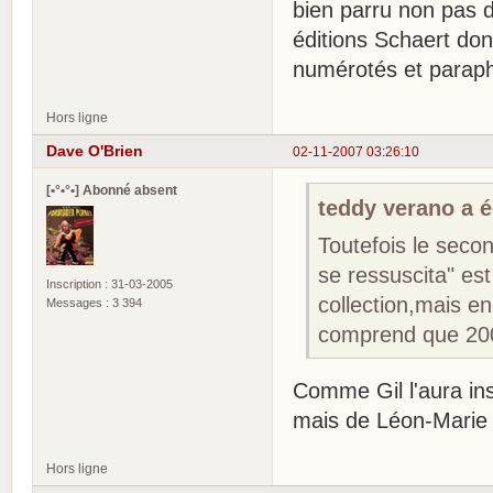
bien parru non pas 
éditions Schaert don
numérotés et paraphé
Hors ligne
Dave O'Brien
02-11-2007 03:26:10
[•°•°•] Abonné absent
teddy verano a éc
Toutefois le sec
se ressuscita" es
Inscription : 31-03-2005
collection,mais en
Messages : 3 394
comprend que 200
Comme Gil l'aura in
mais de Léon-Marie 
Hors ligne