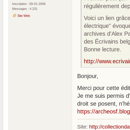
Inscription : 09-01-2006
régulièrement de
Messages : 4 231
Site Web
Voici un lien grâ
électrique" évoqué
archives d'Alex P
des Écrivains bel
Bonne lecture.
http://www.ecriv
Bonjour,
Merci pour cette édit
Je me suis permis d'é
droit se posent, n'h
https://archeosf.bl
Site:
http://collection