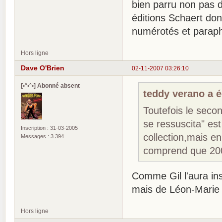
bien parru non pas 
éditions Schaert don
numérotés et paraphé
Hors ligne
Dave O'Brien
02-11-2007 03:26:10
[•°•°•] Abonné absent
teddy verano a éc
Toutefois le sec
se ressuscita" es
Inscription : 31-03-2005
collection,mais en
Messages : 3 394
comprend que 200
Comme Gil l'aura in
mais de Léon-Marie 
Hors ligne