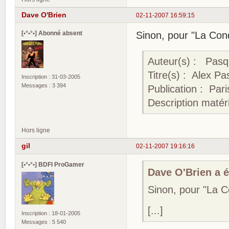
Dave O'Brien
02-11-2007 16:59:15
[•°•°•] Abonné absent
Sinon, pour "La Conq
Auteur(s) : Pasqu
Titre(s) : Alex P
Inscription : 31-03-2005
Messages : 3 394
Publication : Pari
Description matéri
Hors ligne
gil
02-11-2007 19:16:16
[•°•°•] BDFI ProGamer
Dave O'Brien a éc
Sinon, pour "La C
[...]
Inscription : 18-01-2005
Messages : 5 540