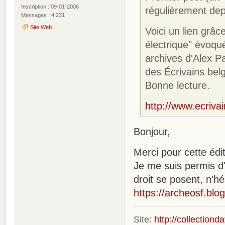
Inscription : 09-01-2006
régulièrement de
Messages : 4 231
Site Web
Voici un lien grâ
électrique" évoqué
archives d'Alex P
des Écrivains bel
Bonne lecture.
http://www.ecriv
Bonjour,
Merci pour cette édit
Je me suis permis d'é
droit se posent, n'h
https://archeosf.bl
Site:
http://collection