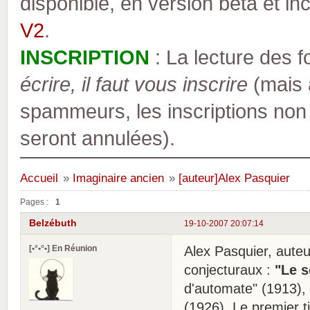
disponible, en version bêta et inc
V2
.
INSCRIPTION
: La lecture des 
écrire, il faut vous inscrire
(mais a
spammeurs, les inscriptions non
seront annulées).
Accueil
»
Imaginaire ancien
»
[auteur]Alex Pasquier
Pages :
1
Belzébuth
19-10-2007 20:07:14
[•°•°•] En Réunion
Alex Pasquier, auteu
conjecturaux :
"Le s
d'automate" (1913), 
(1926). Le premier ti