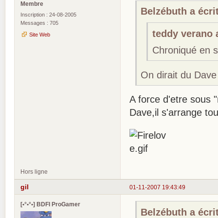
Membre
Belzébuth a écrit
Inscription : 24-08-2005
Messages : 705
teddy verano a
Site Web
Chroniqué en s
On dirait du Dave
A force d'etre sous 
Dave,il s'arrange tou
Hors ligne
gil
01-11-2007 19:43:49
[•°•°•] BDFI ProGamer
Belzébuth a écrit