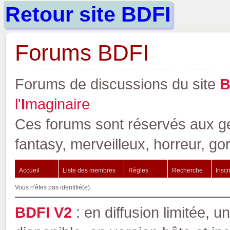
Retour site BDFI
Forums BDFI
Forums de discussions du site
l'
I
maginaire
Ces forums sont réservés aux gen
fantasy, merveilleux, horreur, go
Accueil
Liste des membres
Règles
Recherche
Inscr
Vous n'êtes pas identifié(e).
BDFI V2
: en diffusion limitée, u