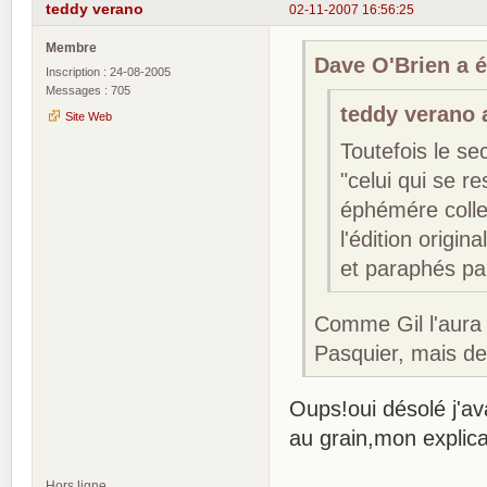
teddy verano
02-11-2007 16:56:25
Membre
Dave O'Brien a éc
Inscription : 24-08-2005
Messages : 705
teddy verano a
Site Web
Toutefois le 
"celui qui se r
éphémére colle
l'édition orig
et paraphés par
Comme Gil l'aura
Pasquier, mais de
Oups!oui désolé j'av
au grain,mon explica
Hors ligne