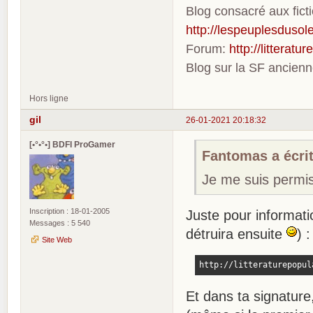
Blog consacré aux fic
http://lespeuplesdusole
Forum:
http://litterat
Blog sur la SF ancien
Hors ligne
gil
26-01-2021 20:18:32
[•°•°•] BDFI ProGamer
Fantomas a écrit
Je me suis permis d
Inscription : 18-01-2005
Juste pour informati
Messages : 5 540
détruira ensuite
) 
Site Web
http://litteraturepopul
Et dans ta signatur