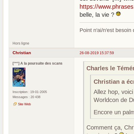
https://www.phrases
belle, la vie ?
Point n'ai/n'est besoin
Hors ligne
Christian
26-08-2019 15:37:59
[°*°] A la poursuite des scans
Charles le Téméra
Christian a écr
Allez hop, voic
Inscription : 19-01-2005
Messages : 20 438
Worldcon de Du
Site Web
Encore un palm
Comment ça, Chri