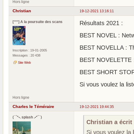
Hors ligne
Christian
19-12-2021 13:16:11
[°*°] A la poursuite des scans
Résultats 2021 :
BEST NOVEL : Netwo
BEST NOVELLA : The
Inscription : 19-01-2005
Messages : 20 438
BEST NOVELETTE : T
Site Web
BEST SHORT STORY : 
Si vous voulez la li
Hors ligne
Charles le Téméraire
19-12-2021 19:44:35
(¯`*•. splash .•*´¯)
Christian a écrit 
Si vous voulez la 