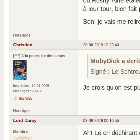
ou Rosny-Ainé étaien
à leur tour, bien fait
Bon, je vais me rel
Hors ligne
Christian
28-08-2019 19:23:40
[°*°] A la poursuite des scans
MobyDick a écrit
Signé : Le Schtr
Inscription : 19-01-2005
Je crois qu'on est pl
Messages : 20 438
Site Web
Hors ligne
Lord Darcy
08-09-2019 00:10:55
Membre
Ah! Le cri déchirant