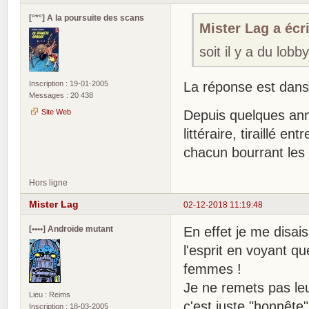
[°*°] A la poursuite des scans
Mister Lag a écri
soit il y a du lob
Inscription : 19-01-2005
La réponse est dans
Messages : 20 438
Site Web
Depuis quelques ann
littéraire, tiraillé e
chacun bourrant les 
Hors ligne
Mister Lag
02-12-2018 11:19:48
[••••] Androïde mutant
En effet je me disais
l'esprit en voyant q
femmes !
Je ne remets pas leur
Lieu : Reims
c'est juste "honnête"
Inscription : 18-03-2005