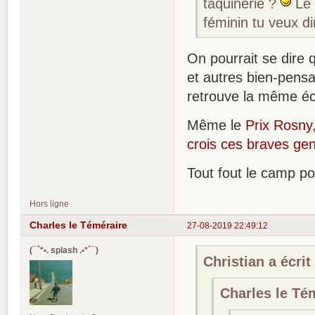
taquinerie ?
Le 
féminin tu veux di
On pourrait se dire q
et autres bien-pens
retrouve la même éc
Même le
Prix Rosny
crois ces braves ge
Tout fout le camp po
Hors ligne
Charles le Téméraire
27-08-2019 22:49:12
(¯`*•. splash .•*´¯)
Christian a écrit 
Charles le Tém