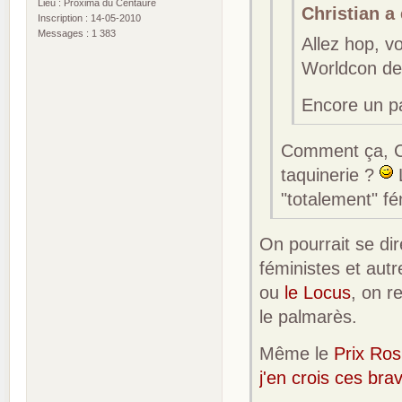
Lieu : Proxima du Centaure
Christian a 
Inscription : 14-05-2010
Messages : 1 383
Allez hop, v
Worldcon de 
Encore un pa
Comment ça, Ch
taquinerie ?
L
"totalement" fé
On pourrait se dir
féministes et aut
ou
le Locus
, on r
le palmarès.
Même le
Prix Ro
j'en crois ces br