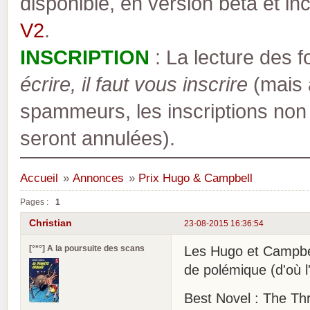
disponible, en version bêta et inc
V2
.
INSCRIPTION
: La lecture des 
écrire, il faut vous inscrire
(mais a
spammeurs, les inscriptions non
seront annulées).
Accueil
»
Annonces
»
Prix Hugo & Campbell
Pages :
1
Christian
23-08-2015 16:36:54
[°*°] A la poursuite des scans
Les Hugo et Campbel
de polémique (d'où l
Best Novel : The Th