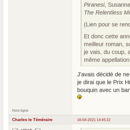
Piranesi
, Susanna
The Relentless M
(Lien pour se rend
Et donc cette ann
meilleur roman, s
je vais, du coup, 
même appellation
J'avais décidé de ne 
je dirai que le Prix 
bouquin avec un band
Hors ligne
Charles le Téméraire
16-04-2021 14:45:22
(¯`*•. splash .•*´¯)