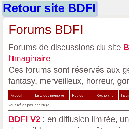
Retour site BDFI
Forums BDFI
Forums de discussions du site
l'
I
maginaire
Ces forums sont réservés aux gen
fantasy, merveilleux, horreur, go
Accueil
Liste des membres
Règles
Recherche
Inscr
Vous n'êtes pas identifié(e).
BDFI V2
: en diffusion limitée, u