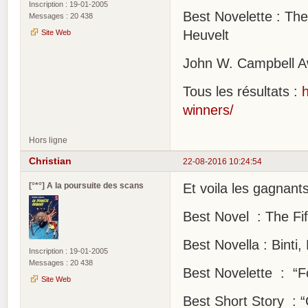
Inscription : 19-01-2005
Best Novelette : T
Messages : 20 438
Heuvelt
Site Web
John W. Campbell A
Tous les résultats :
winners/
Hors ligne
Christian
22-08-2016 10:24:54
[°*°] A la poursuite des scans
Et voila les gagnant
Best Novel : The Fi
Best Novella : Binti
Inscription : 19-01-2005
Messages : 20 438
Best Novelette : “F
Site Web
Best Short Story : “