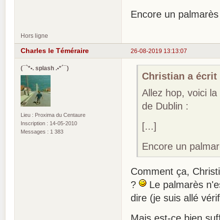
Encore un palmarès t
Hors ligne
Charles le Téméraire
26-08-2019 13:13:07
(¯`*•. splash .•*´¯)
Christian a écrit 
Allez hop, voici 
de Dublin :
Lieu : Proxima du Centaure
Inscription : 14-05-2010
[...]
Messages : 1 383
Encore un palmarè
Comment ça, Christi
?
Le palmarès n'est
dire (je suis allé vér
Mais est-ce bien suf