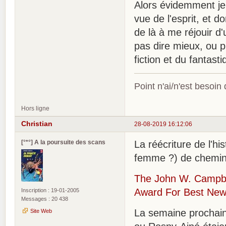
Alors évidemment je 
vue de l'esprit, et d
de là à me réjouir 
pas dire mieux, ou p
fiction et du fantast
Point n'ai/n'est besoin
Hors ligne
Christian
28-08-2019 16:12:06
[°*°] A la poursuite des scans
La réécriture de l'h
femme ?) de chemin
The John W. Campbel
Award For Best New 
Inscription : 19-01-2005
Messages : 20 438
La semaine prochai
Site Web