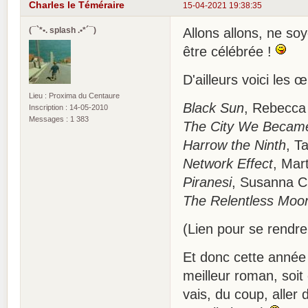
Charles le Téméraire
15-04-2021 19:38:35
(¯`*•. splash .•*´¯)
Allons allons, ne so
être célébrée !
D'ailleurs voici les
Lieu : Proxima du Centaure
Black Sun
, Rebecca
Inscription : 14-05-2010
Messages : 1 383
The City We Becam
Harrow the Ninth
, T
Network Effect
, Mar
Piranesi
, Susanna C
The Relentless Moo
(Lien pour se rendre
Et donc cette année 
meilleur roman, soit
vais, du coup, aller