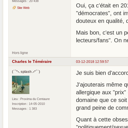
Messages : 20 438
Oui, ça c'était en 2
Site Web
"démocrates", ont in
douteux en qualité, 
Mais bon, c'est un pe
lecteurs/fans". On 
Hors ligne
Charles le Téméraire
03-12-2018 12:59:57
(¯`*•. splash .•*´¯)
Je suis bien d'acco
J'ajouterais même qu
allergique aux "prix
domaine que ce soit 
Lieu : Proxima du Centaure
Inscription : 14-05-2010
grand peine de comme
Messages : 1 383
Quant à cette obses
"politiquement/sexue