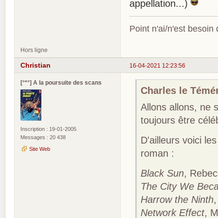
appellation...)
Point n'ai/n'est besoin
Hors ligne
Christian
16-04-2021 12:23:56
[°*°] A la poursuite des scans
Charles le Téméra
Allons allons, ne
toujours être cél
Inscription : 19-01-2005
Messages : 20 438
D'ailleurs voici 
Site Web
roman :
Black Sun
, Rebec
The City We Bec
Harrow the Ninth
Network Effect
, M