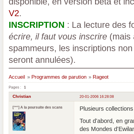
disponible, en version bêta et inc
V2
.
INSCRIPTION
: La lecture des 
écrire, il faut vous inscrire
(mais a
spammeurs, les inscriptions non
seront annulées).
Accueil
»
Programmes de parution
»
Rageot
Pages :
1
Christian
20-01-2006 16:28:08
[°*°] A la poursuite des scans
Plusieurs collection
Tout d'abord, en gran
des Mondes d'Ewilan,