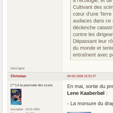
à l’écologie, et 
Cultivant des scén
cœur d’une Terre i
audaces dans ce r
déclenche catastr
contre les dirigean
Dépassant leur rô
du monde et tente
entraînent avec pa
Hors ligne
Christian
09-06-2008 16:53:37
[°*°] A la poursuite des scans
En mai, sortie du pr
Lene Kaaberbøl
:
- La morsure du dr
Inscription : 19-01-2005