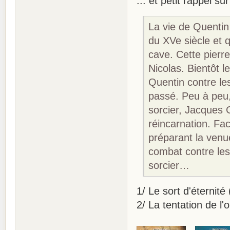
... et petit rappel s
La vie de Quenti
du XVe siècle et q
cave. Cette pierr
Nicolas. Bientôt l
Quentin contre les
passé. Peu à peu,
sorcier, Jacques G
réincarnation. Fa
préparant la ven
combat contre les
sorcier…
1/ Le sort d'éternit
2/ La tentation de l