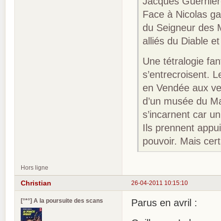
Jacques Guernière,
Face à Nicolas ga
du Seigneur des 
alliés du Diable 
Une tétralogie fa
s’entrecroisent. L
en Vendée aux ver
d’un musée du Ma
s’incarnent car un
Ils prennent appu
pouvoir. Mais cert
Hors ligne
Christian
26-04-2011 10:15:10
[°*°] A la poursuite des scans
Parus en avril :