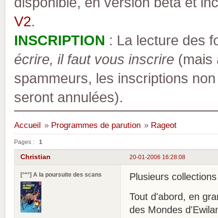
disponible, en version bêta et inc
V2
.
INSCRIPTION
: La lecture des 
écrire, il faut vous inscrire
(mais a
spammeurs, les inscriptions non
seront annulées).
Accueil
»
Programmes de parution
»
Rageot
Pages :
1
Christian
20-01-2006 16:28:08
[°*°] A la poursuite des scans
Plusieurs collection
Tout d'abord, en gran
des Mondes d'Ewilan,