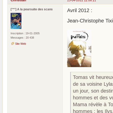
Christian
15-04-2012 12:06:11
[°*°] A la poursuite des scans
Avril 2012 :
Jean-Christophe Tixie
Inscription : 19-01-2005
Messages : 20 438
Site Web
Tomas vit heureux
de sa voisine Ly
un jour, son dest
hommes et des vo
Mama révèle à To
hommes : les Ilys.