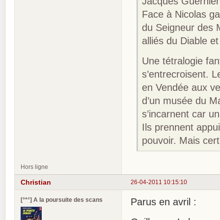
Jacques Guernière,
Face à Nicolas ga
du Seigneur des 
alliés du Diable 
Une tétralogie fa
s’entrecroisent. L
en Vendée aux ver
d’un musée du Ma
s’incarnent car un
Ils prennent appu
pouvoir. Mais cert
Hors ligne
Christian
26-04-2011 10:15:10
[°*°] A la poursuite des scans
Parus en avril :