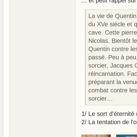
... et petit rappel s
La vie de Quenti
du XVe siècle et q
cave. Cette pierr
Nicolas. Bientôt l
Quentin contre les
passé. Peu à peu,
sorcier, Jacques G
réincarnation. Fa
préparant la ven
combat contre les
sorcier…
1/ Le sort d'éternit
2/ La tentation de l