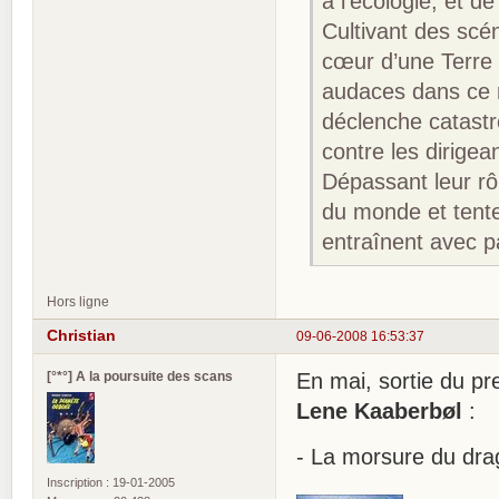
à l’écologie, et 
Cultivant des scén
cœur d’une Terre i
audaces dans ce r
déclenche catastr
contre les dirigean
Dépassant leur rô
du monde et tente
entraînent avec pa
Hors ligne
Christian
09-06-2008 16:53:37
[°*°] A la poursuite des scans
En mai, sortie du pr
Lene Kaaberbøl
:
- La morsure du dr
Inscription : 19-01-2005