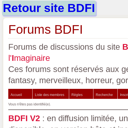
Retour site BDFI
Forums BDFI
Forums de discussions du site
l'
I
maginaire
Ces forums sont réservés aux gen
fantasy, merveilleux, horreur, go
Accueil
Liste des membres
Règles
Recherche
Inscr
Vous n'êtes pas identifié(e).
BDFI V2
: en diffusion limitée, u