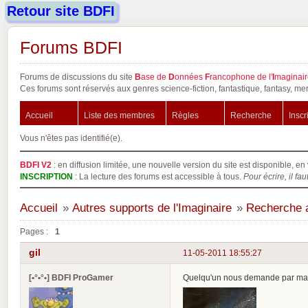
Retour site BDFI
Forums BDFI
Forums de discussions du site
B
ase de
D
onnées
F
rancophone de l'
I
maginair
Ces forums sont réservés aux genres science-fiction, fantastique, fantasy, mer
Accueil
Liste des membres
Règles
Recherche
Inscr
Vous n'êtes pas identifié(e).
BDFI V2
: en diffusion limitée, une nouvelle version du site est disponible, en 
INSCRIPTION
: La lecture des forums est accessible à tous.
Pour écrire, il fau
Accueil
»
Autres supports de l'Imaginaire
»
Recherche au
Pages :
1
gil
11-05-2011 18:55:27
[•°•°•] BDFI ProGamer
Quelqu'un nous demande par mail si