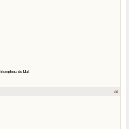
.
 triomphera du Mal.
#6