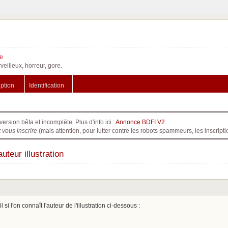
e
veilleux, horreur, gore.
iption
Identification
version bêta et incomplète. Plus d'info ici :
Annonce BDFI V2
.
t vous inscrire
(mais attention, pour lutter contre les robots spammeurs, les inscri
teur illustration
 l'on connaît l'auteur de l'illustration ci-dessous :