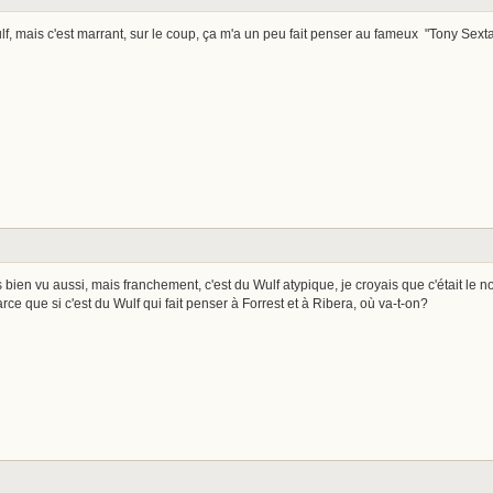
lf, mais c'est marrant, sur le coup, ça m'a un peu fait penser au fameux "Tony Sext
ais bien vu aussi, mais franchement, c'est du Wulf atypique, je croyais que c'était le 
rce que si c'est du Wulf qui fait penser à Forrest et à Ribera, où va-t-on?