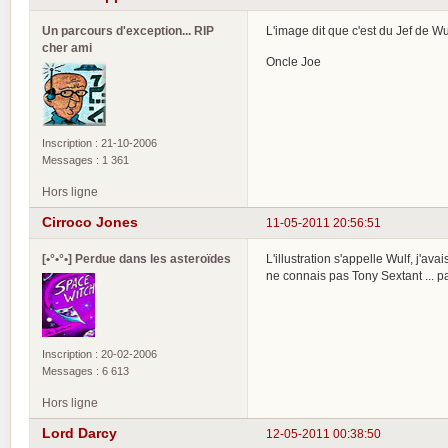
Un parcours d'exception... RIP
L'image dit que c'est du Jef de Wu
cher ami
Oncle Joe
Inscription : 21-10-2006
Messages : 1 361
Hors ligne
Cirroco Jones
11-05-2011 20:56:51
[•°•°•] Perdue dans les asteroïdes
L'illustration s'appelle Wulf, j'av
ne connais pas Tony Sextant ... pa
Inscription : 20-02-2006
Messages : 6 613
Hors ligne
Lord Darcy
12-05-2011 00:38:50