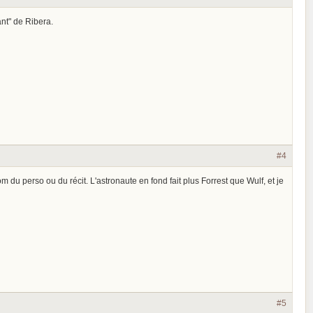
ant" de Ribera.
#4
nom du perso ou du récit. L'astronaute en fond fait plus Forrest que Wulf, et je
#5