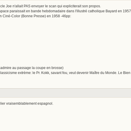
Oncle Joe n'allait PAS envoyer le scan qui expliciterait son propos.
ace paraissait en bande hebdomadaire dans l'illustré catholique Bayard en 1957
on Ciné-Color (Bonne Presse) en 1958 -46pp:
admire au passage la coupe en brosse)
assicisme extrème: le Pr. Kokk, savant fou, veut devenir Maître du Monde. Le Bien
lier vraisemblablement espagnol.