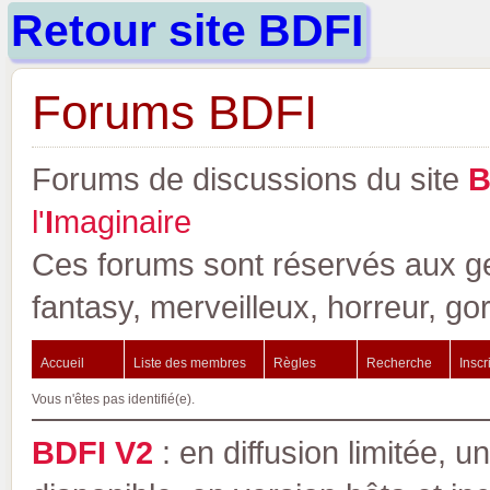
Retour site BDFI
Forums BDFI
Forums de discussions du site
l'
I
maginaire
Ces forums sont réservés aux gen
fantasy, merveilleux, horreur, go
Accueil
Liste des membres
Règles
Recherche
Inscr
Vous n'êtes pas identifié(e).
BDFI V2
: en diffusion limitée, u