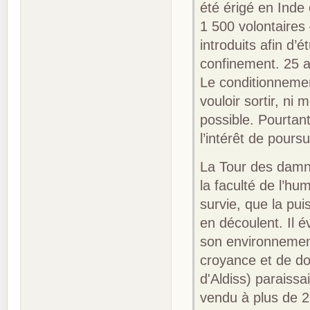
été érigé en Inde 
1 500 volontaires
introduits afin d’
confinement. 25 an
Le conditionnemen
vouloir sortir, ni
possible. Pourtan
l’intérêt de pours
La Tour des damné
la faculté de l’hu
survie, que la pui
en découlent. Il 
son environnement
croyance et de do
d'Aldiss) paraissa
vendu à plus de 2 