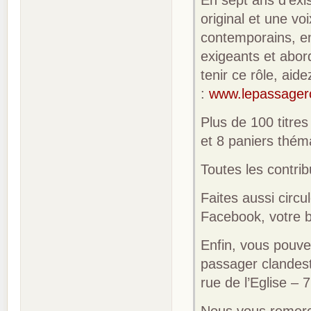
original et une vo
contemporains, en 
exigeants et abor
tenir ce rôle, aid
:
www.lepassagerc
Plus de 100 titre
et 8 paniers thém
Toutes les contrib
Faites aussi circu
Facebook, votre b
Enfin, vous pouve
passager clandesti
rue de l’Eglise 
Nous vous remerc