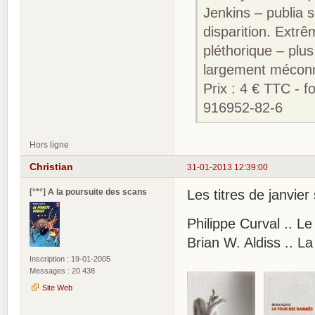
Jenkins – publia s
disparition. Extr
pléthorique – plus
largement méconn
Prix : 4 € TTC - 
916952-82-6
Hors ligne
Christian
31-01-2013 12:39:00
[°*°] A la poursuite des scans
Les titres de janvier
Philippe Curval .. L
Brian W. Aldiss .. L
Inscription : 19-01-2005
Messages : 20 438
Site Web