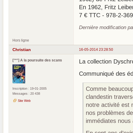
En 1962, Fritz Leibe
7 € TTC - 978-2-36
Dernière modification p
Hors ligne
Christian
16-05-2014 23:28:50
[°*°] A la poursuite des scans
La collection Dyschr
Communiqué des édit
Comme beaucoup d
Inscription : 19-01-2005
Messages : 20 438
clandestin travers
Site Web
notre activité es
nos problèmes de 
immédiates nous a
En sept ans d’exi