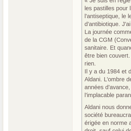
« Je suis en règl
les pastilles pour 
l’antiseptique, le
d’antibiotique. J
La journée commen
de la CGM (Conven
sanitaire. Et quan
être bien couvert.
rien.
Il y a du 1984 et
Aldani. L’ombre d
années d’avance, 
l’implacable paran
Aldani nous donne
société bureaucra
érigée en norme 
droit, sauf celui d