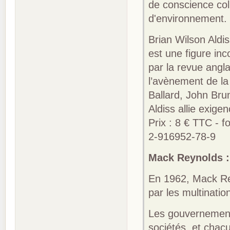
de conscience col
d'environnement.
Brian Wilson Aldi
est une figure inc
par la revue angl
l’avènement de l
Ballard, John Brun
Aldiss allie exige
Prix : 8 € TTC - 
2-916952-78-9
Mack Reynolds :
En 1962, Mack Re
par les multinatio
Les gouvernement
sociétés, et cha