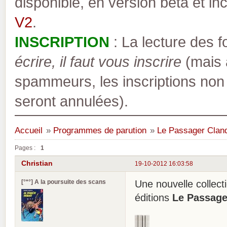
disponible, en version bêta et inc
V2
.
INSCRIPTION
: La lecture des 
écrire, il faut vous inscrire
(mais a
spammeurs, les inscriptions non
seront annulées).
Accueil
»
Programmes de parution
»
Le Passager Cland
Pages :
1
Christian
19-10-2012 16:03:58
[°*°] A la poursuite des scans
Une nouvelle collec
éditions
Le Passage