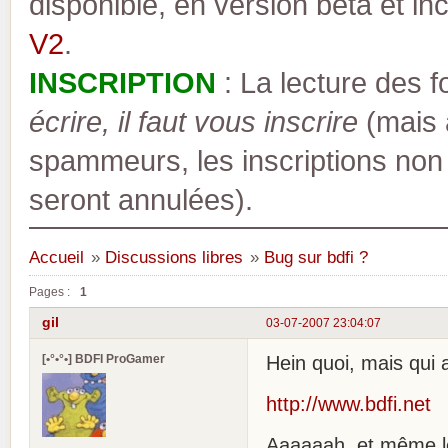
disponible, en version bêta et inc
V2
.
INSCRIPTION
: La lecture des 
écrire, il faut vous inscrire
(mais a
spammeurs, les inscriptions non
seront annulées).
Accueil
»
Discussions libres
»
Bug sur bdfi ?
Pages :
1
gil
03-07-2007 23:04:07
[•°•°•] BDFI ProGamer
Hein quoi, mais qui 
http://www.bdfi.net
Aaaaaah, et même le