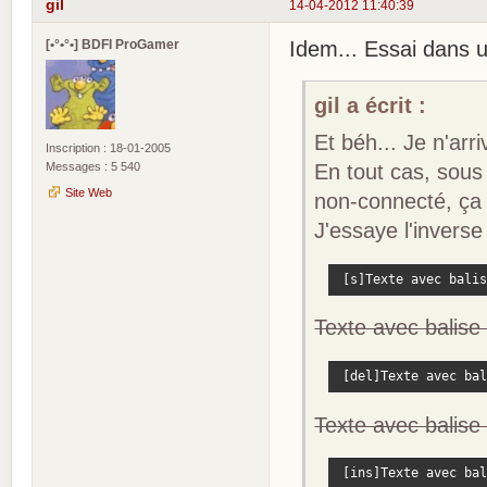
gil
14-04-2012 11:40:39
[•°•°•] BDFI ProGamer
Idem... Essai dans u
gil a écrit :
Et béh... Je n'arr
Inscription : 18-01-2005
Messages : 5 540
En tout cas, sous 
Site Web
non-connecté, ça 
J'essaye l'invers
 [s]Texte avec balis
Texte avec balise 
 [del]Texte avec bal
Texte avec balise 
 [ins]Texte avec bal