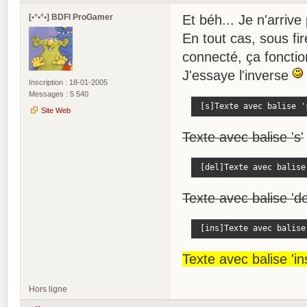
[•°•°•] BDFI ProGamer
Et béh... Je n'arrive
En tout cas, sous fi
connecté, ça fonctio
J'essaye l'inverse
Inscription : 18-01-2005
Messages : 5 540
 [s]Texte avec balise '
Site Web
Texte avec balise 's'
 [del]Texte avec balise
Texte avec balise 'de
 [ins]Texte avec balise
Texte avec balise 'in
Hors ligne