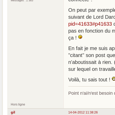
Messages : 1 383
On peut par exemple
suivant de Lord Dar
pid=41633#p41633
d
pas en fonction du m
ça !
En fait je me suis ap
"citant" son post que
n'aboutissait à rien.
sur lequel on travaill
Voilà, tu sais tout !
Point n'ai/n'est besoin
Hors ligne
gil
14-04-2012 11:38:26