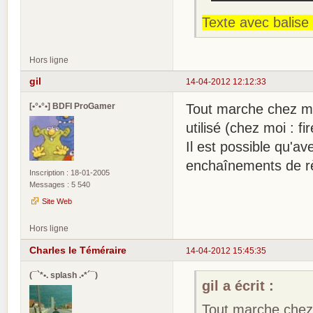
Texte avec balise 
Hors ligne
gil
14-04-2012 12:12:33
[•°•°•] BDFI ProGamer
Tout marche chez moi
utilisé (chez moi : fi
Il est possible qu'a
enchaînements de rè
Inscription : 18-01-2005
Messages : 5 540
Site Web
Hors ligne
Charles le Téméraire
14-04-2012 15:45:35
(¯`*•. splash .•*´¯)
gil a écrit :
Tout marche chez 