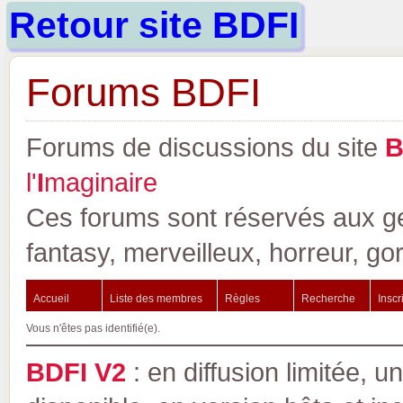
Retour site BDFI
Forums BDFI
Forums de discussions du site
l'
I
maginaire
Ces forums sont réservés aux gen
fantasy, merveilleux, horreur, go
Accueil
Liste des membres
Règles
Recherche
Inscr
Vous n'êtes pas identifié(e).
BDFI V2
: en diffusion limitée, u