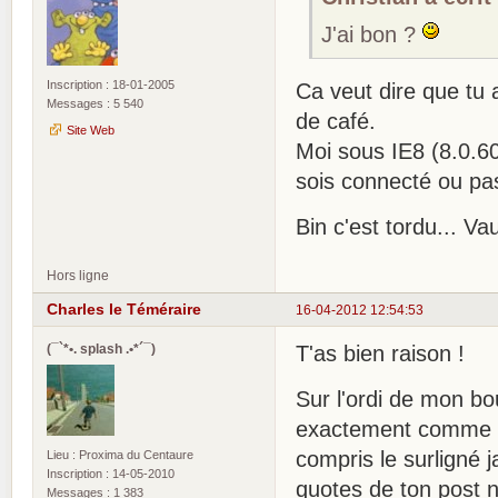
J'ai bon ?
Inscription : 18-01-2005
Ca veut dire que tu
Messages : 5 540
de café.
Site Web
Moi sous IE8 (8.0.6
sois connecté ou pa
Bin c'est tordu... V
Hors ligne
Charles le Téméraire
16-04-2012 12:54:53
(¯`*•. splash .•*´¯)
T'as bien raison !
Sur l'ordi de mon bo
exactement comme C
compris le surligné 
Lieu : Proxima du Centaure
Inscription : 14-05-2010
quotes de ton post 
Messages : 1 383