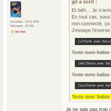
gil a écrit :
Et béh... Je n'arr
En tout cas, sous 
Inscription : 19-01-2005
non-connecté, ça 
Messages : 20 438
J'essaye l'invers
Site Web
 [s]Texte avec balis
Texte avec balise 
 [del]Texte avec bal
Texte avec balise 
 [ins]Texte avec bal
Texte avec balise 
Je ne sais pas trop 