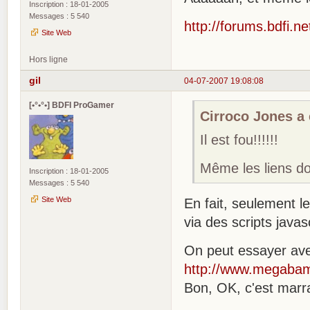
Inscription : 18-01-2005
Messages : 5 540
http://forums.bdfi.ne
Site Web
Hors ligne
gil
04-07-2007 19:08:08
[•°•°•] BDFI ProGamer
Cirroco Jones a é
Il est fou!!!!!!
Même les liens do
Inscription : 18-01-2005
Messages : 5 540
Site Web
En fait, seulement le
via des scripts javas
On peut essayer avec
http://www.megab
Bon, OK, c'est marr