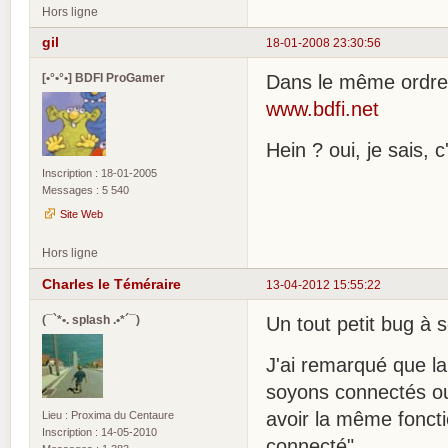
Hors ligne
gil
18-01-2008 23:30:56
[•°•°•] BDFI ProGamer
Dans le même ordre 
www.bdfi.net
Hein ? oui, je sais, 
Inscription : 18-01-2005
Messages : 5 540
Site Web
Hors ligne
Charles le Téméraire
13-04-2012 15:55:22
(¯`*•. splash .•*´¯)
Un tout petit bug à s
J'ai remarqué que la
soyons connectés ou 
avoir la même fonct
Lieu : Proxima du Centaure
Inscription : 14-05-2010
connecté".