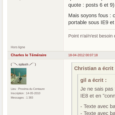
quote : posts 6 et 9)
Mais soyons fous : ce
portable sous IE9 et
Point n'ai/n'est besoin
Hors ligne
Charles le Téméraire
18-04-2012 00:07:18
(¯`*•. splash .•*´¯)
Christian a écrit 
gil a écrit :
Je ne sais pas 
Lieu : Proxima du Centaure
Inscription : 14-05-2010
IE8 et en "conn
Messages : 1 383
- Texte avec bal
- Texte avec bal