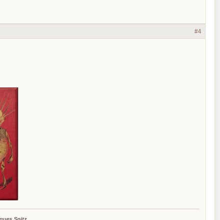
#4
ques Spitz