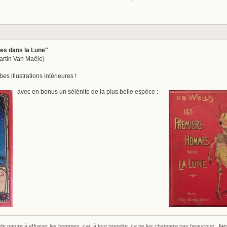
es dans la Lune"
 Martin Van Maële)
 illustrations intérieures !
avec en bonus un sélénite de la plus belle espèce :
s de nature à effrayer les hommes, car, à tout prendre, ça ne les changera pas beaucoup.
Jac