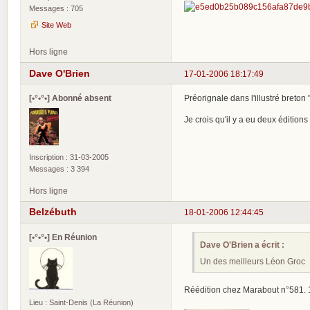
Messages : 705
Site Web
Hors ligne
Dave O'Brien
17-01-2006 18:17:49
[•°•°•] Abonné absent
Préorignale dans l'illustré breton "
Je crois qu'il y a eu deux éditions
Inscription : 31-03-2005
Messages : 3 394
Hors ligne
Belzébuth
18-01-2006 12:44:45
[•°•°•] En Réunion
Dave O'Brien a écrit :
Un des meilleurs Léon Groc
Réédition chez Marabout n°581. 
Lieu : Saint-Denis (La Réunion)