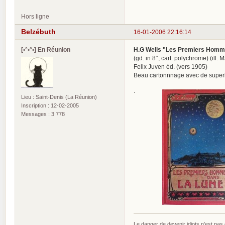
Hors ligne
Belzébuth
16-01-2006 22:16:14
[•°•°•] En Réunion
H.G Wells "Les Premiers Homm
(gd. in 8°, cart. polychrome) (ill.
Felix Juven éd. (vers 1905)
Beau cartonnnage avec de superbes
.
Lieu : Saint-Denis (La Réunion)
Inscription : 12-02-2005
Messages : 3 778
Le danger de devenir idiots n'est pa