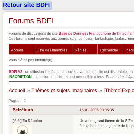
Retour site BDFI
Forums BDFI
Forums de discussions du site
B
ase de
D
onnées
F
rancophone de l'
I
maginair
Ces forums sont réservés aux genres science-fiction, fantastique, fantasy, mer
Accueil
Liste des membres
Règles
Recherche
Inscr
Vous n'êtes pas identifié(e).
BDFI V2
: en diffusion limitée, une nouvelle version du site est disponible, en 
INSCRIPTION
: La lecture des forums est accessible à tous.
Pour écrire, il fau
Accueil
»
Thèmes et sujets imaginaires
»
[Thème]Explor
Pages :
1
Belzébuth
16-01-2006 00:05:35
[•°•°•] En Réunion
Un autre grand thème de la S.F m
"L'exploration imaginaire de l'es