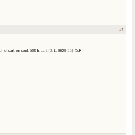
#7
l. et cart. en coul. 500 fr. cart. [D. L. 6629-55] -XcR-