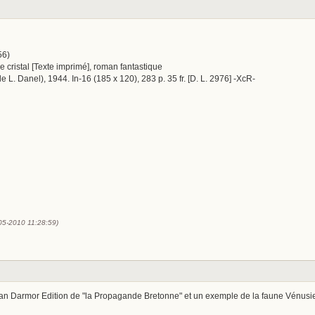
56)
e cristal [Texte imprimé], roman fantastique
 de L. Danel), 1944. In-16 (185 x 120), 283 p. 35 fr. [D. L. 2976] -XcR-
-05-2010 11:28:59)
lan Darmor Edition de "la Propagande Bretonne" et un exemple de la faune Vénus