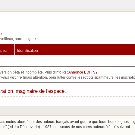
e
veilleux, horreur, gore.
iption
Identification
version bêta et incomplète. Plus d'info ici :
Annonce BDFI V2
.
t vous inscrire
(mais attention, pour lutter contre les robots spammeurs, les inscri
ation imaginaire de l'espace.
ais moins abordé par des auteurs français avant-guerre que leurs homologues angl
pace" (éd. La Découverte) - 1987. Les scans de nos chers auteurs "rétro" suivront.