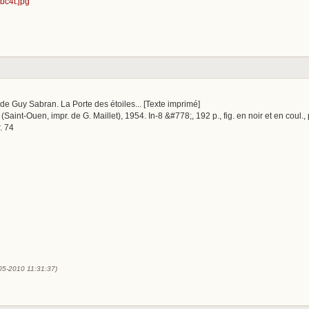
s de Guy Sabran. La Porte des étoiles... [Texte imprimé]
 (Saint-Ouen, impr. de G. Maillet), 1954. In-8 &#778;, 192 p., fig. en noir et en coul., p
. 74
-05-2010 11:31:37)