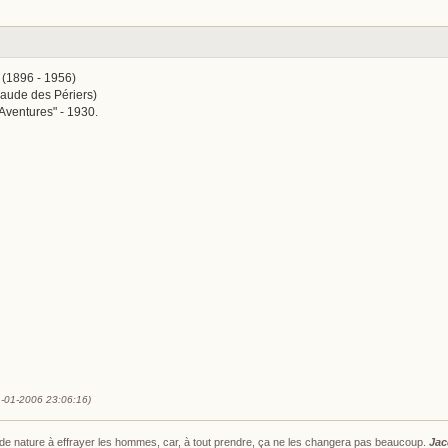
) (1896 - 1956)
laude des Périers)
 Aventures" - 1930.
1-01-2006 23:06:16)
s de nature à effrayer les hommes, car, à tout prendre, ça ne les changera pas beaucoup.
Jac