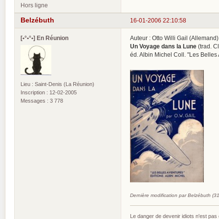
Hors ligne
Belzébuth
16-01-2006 22:10:58
[•°•°•] En Réunion
Auteur : Otto Willi Gail (Allemand
Un Voyage dans la Lune
(trad. C
éd. Albin Michel Coll. "Les Belles
Lieu : Saint-Denis (La Réunion)
Inscription : 12-02-2005
Messages : 3 778
Dernière modification par Belzébuth (3
Le danger de devenir idiots n'est pa