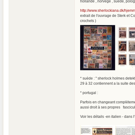
hollande , norvege , suède, pologn
http://www.sherlockiana.dk/hjemm
extrait de l'ouvrage de Sterk et C
crochets )
* suède : " sherlock holmes detek
29 à 32 contiennent a la suite d
* portugal :
Parfois en changeant complètement
aussi droit à ses propres fascicu
Voir les détails -en italien - dans