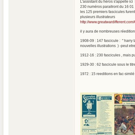
L'assistant du héros s'appelle ici
230 numéros paraitront du 16 01 1
les 125 premiers fascicules furent
plusieurs illustrateurs
http://www.greatwardifferent.com
il y aura de nombreuses réeditions 
1908-09 : 147 fascicule : " harry 
nouvelles illustrations ) -peut et
1912-16 : 230 fascicules , mais p
1929-30 : 62 fascicule sous le tit
1972 : 15 reeditions en fac-simil