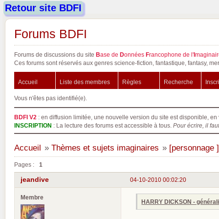
Retour site BDFI
Forums BDFI
Forums de discussions du site
B
ase de
D
onnées
F
rancophone de l'
I
maginair
Ces forums sont réservés aux genres science-fiction, fantastique, fantasy, mer
Accueil
Liste des membres
Règles
Recherche
Inscr
Vous n'êtes pas identifié(e).
BDFI V2
: en diffusion limitée, une nouvelle version du site est disponible, en 
INSCRIPTION
: La lecture des forums est accessible à tous.
Pour écrire, il fau
Accueil
»
Thèmes et sujets imaginaires
»
[personnage 
Pages :
1
jeandive
04-10-2010 00:02:20
Membre
HARRY DICKSON - générali