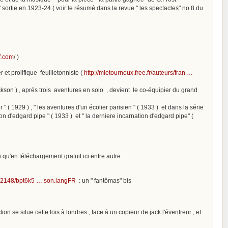
sortie en 1923-24 ( voir le résumé dans la revue " les spectacles" no 8 du
f.com
/ )
et prolifique feuilletonniste (
http://mletourneux.free.fr/auteurs/fran …
kson ) , aprés trois aventures en solo , devient le co-équipier du grand
r " ( 1929 ) , " les aventures d'un écolier parisien " ( 1933 ) et dans la série
on d'edgard pipe " ( 1933 ) et " la derniere incarnation d'edgard pipe" (
qu'en téléchargement gratuit ici entre autre :
k:/12148/bpt6k5 … son.langFR
: un " fantômas" bis
on se situe cette fois à londres , face à un copieur de jack l'éventreur , et