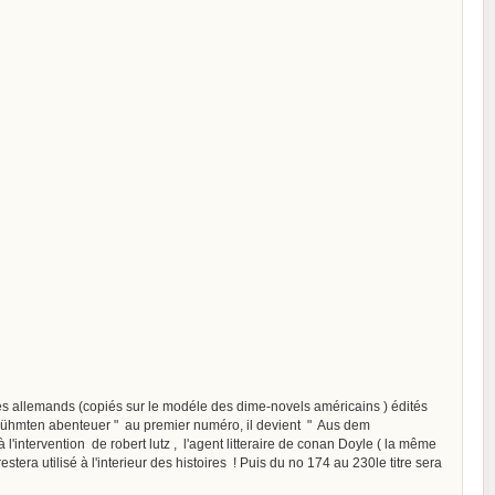
allemands (copiés sur le modéle des dime-novels américains ) édités
berühmten abenteuer " au premier numéro, il devient " Aus dem
l'intervention de robert lutz , l'agent litteraire de conan Doyle ( la même
tera utilisé à l'interieur des histoires ! Puis du no 174 au 230le titre sera