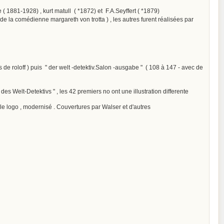
 1881-1928) , kurt matull ( *1872) et F.A.Seyffert ( *1879)
e de la comédienne margareth von trotta ) , les autres furent réalisées par
 de roloff ) puis " der welt -detektiv.Salon -ausgabe " ( 108 à 147 - avec de
s Welt-Detektivs " , les 42 premiers no ont une illustration differente
e le logo , modernisé . Couvertures par Walser et d'autres