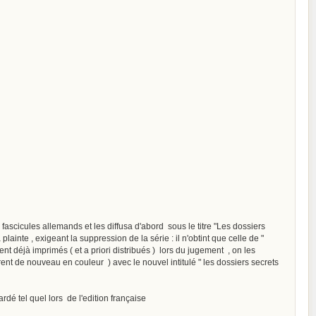
ascicules allemands et les diffusa d'abord sous le titre "Les dossiers
inte , exigeant la suppression de la série : il n'obtint que celle de "
ient déjà imprimés ( et a priori distribués ) lors du jugement , on les
ent de nouveau en couleur ) avec le nouvel intitulé " les dossiers secrets
dé tel quel lors de l'edition française