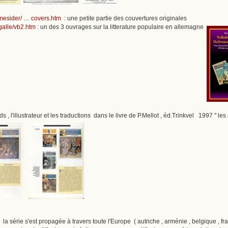
mesider/ … covers.htm
: une petite partie des couvertures originales
galle/vb2.htm
: un des 3 ouvrages sur la litterature populaire en allemagne
 , l'illustrateur et les traductions dans le livre de P.Mellot , éd.Trinkvel 1997 " les
 série s'est propagée à travers toute l'Europe ( autriche , arménie , belgique , franc