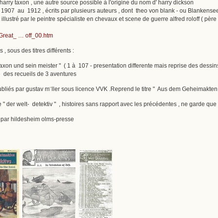
 harry taxon , une autre source possible à l'origine du nom d' harry dickson
907 au 1912 , écrits par plusieurs auteurs , dont theo von blank - ou Blankensee (
 illustré par le peintre spécialiste en chevaux et scene de guerre alfred roloff ( pèr
/Great_ … off_00.htm
, sous des titres différents :
taxon und sein meister " ( 1 à 107 - presentation differente mais reprise des dessins
re des recueils de 3 aventures
ubliés par gustav m¨ller sous licence VVK .Reprend le titre " Aus dem Geheimakten de
re " der welt- detektiv " , histoires sans rapport avec les précédentes , ne garde qu
é par hildesheim olms-presse