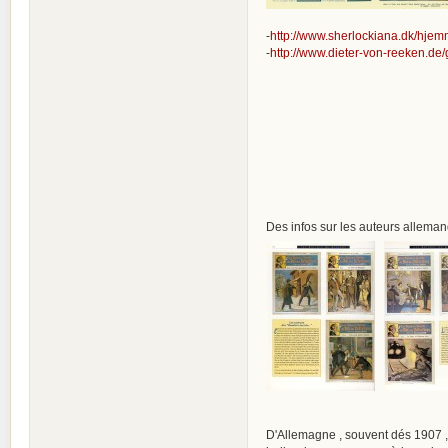
-
http://www.sherlockiana.dk/hjem
-
http://www.dieter-von-reeken.de/
Des infos sur les auteurs allemands
D'Allemagne , souvent dés 1907 , la