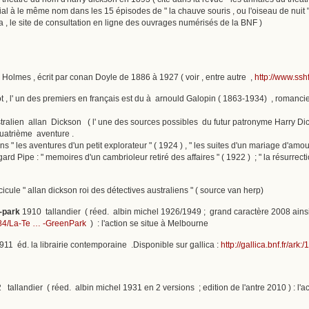
 à le même nom dans les 15 épisodes de " la chauve souris , ou l'oiseau de nuit " 
ca , le site de consultation en ligne des ouvrages numérisés de la BNF )
olmes , écrit par conan Doyle de 1886 à 1927 ( voir , entre autre ,
http://www.ssh
 , l' un des premiers en français est du à arnould Galopin ( 1863-1934) , romancier 
stralien allan Dickson ( l' une des sources possibles du futur patronyme Harry Dic
quatrième aventure .
ans " les aventures d'un petit explorateur " ( 1924 ) , " les suites d'un mariage d'amou
d Pipe : " memoires d'un cambrioleur retiré des affaires " ( 1922 ) ; " la résurrecti
scicule " allan dickson roi des détectives australiens " ( source van herp)
 -park
1910 tallandier ( réed. albin michel 1926/1949 ; grand caractère 2008 ainsi 
784/La-Te … -GreenPark
) : l'action se situe à Melbourne
11 éd. la librairie contemporaine .Disponible sur gallica :
http://gallica.bnf.fr/ar
tallandier ( réed. albin michel 1931 en 2 versions ; edition de l'antre 2010 ) : l'acti