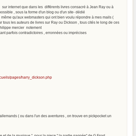
n sur internet que dans les différents livres consacré à Jean Ray ou à
ossible , sous la forme d'un blog ou d'un site- dédié
 , de même qu'aux webmasters qui ont bien voulu répondre à mes mails (
 tous les auteurs de livres sur Ray ou Dickson , tous cités le long de ces
 philippe mercier notement
tant parfois contradictoires , erronnées ou imprécises
recueils/pages/harry_dickson.php
s allemands ( ou dans l'un des aventures , on trouve en pickpocket un
e et de la musique " pour la piece " la partie gagnée" de G.Frost