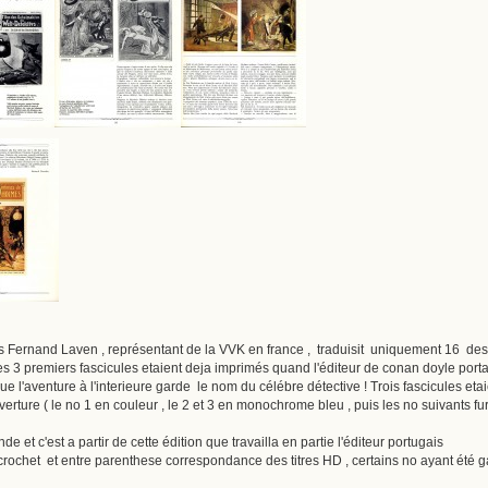
s Fernand Laven , représentant de la VVK en france , traduisit uniquement 16 des f
 3 premiers fascicules etaient deja imprimés quand l'éditeur de conan doyle porta pla
que l'aventure à l'interieure garde le nom du célébre détective ! Trois fascicules eta
rture ( le no 1 en couleur , le 2 et 3 en monochrome bleu , puis les no suivants fur
e et c'est a partir de cette édition que travailla en partie l'éditeur portugais
rochet et entre parenthese correspondance des titres HD , certains no ayant été gar