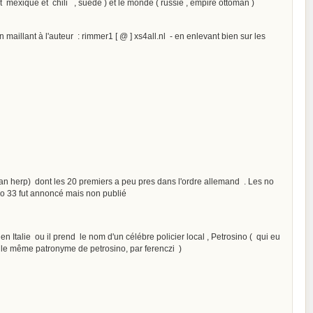
nt mexique et chili , suede ) et le monde ( russie , empire ottoman )
maillant à l'auteur : rimmer1 [ @ ] xs4all.nl - en enlevant bien sur les
van herp) dont les 20 premiers a peu pres dans l'ordre allemand . Les no
no 33 fut annoncé mais non publié
Italie ou il prend le nom d'un célébre policier local , Petrosino ( qui eu
us le même patronyme de petrosino, par ferenczi )