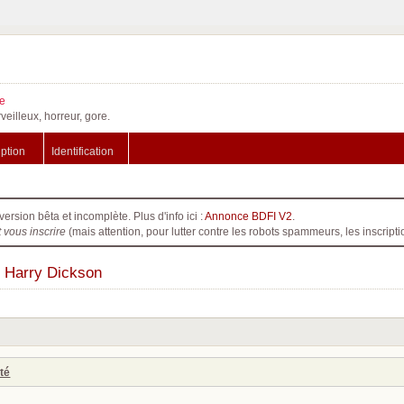
e
veilleux, horreur, gore.
iption
Identification
version bêta et incomplète. Plus d'info ici :
Annonce BDFI V2
.
t vous inscrire
(mais attention, pour lutter contre les robots spammeurs, les inscri
] Harry Dickson
té