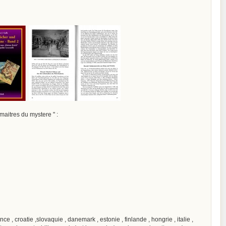
 maitres du mystere " :
e , croatie ,slovaquie , danemark , estonie , finlande , hongrie , italie ,