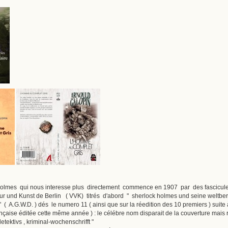
olmes qui nous interesse plus directement commence en 1907 par des fascicules 
ratur und Kunst de Berlin ( VVK) titrés d'abord " sherlock holmes und seine welt
 A.G.W.D. ) dés le numero 11 ( ainsi que sur la réedition des 10 premiers ) suite à 
nçaise éditée cette même année ) : le célébre nom disparait de la couverture mais res
tektivs , kriminal-wochenschrifft "