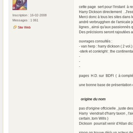
cette page sert pour l'instant à 
Harry Dickson directement . J'essa
Inscription : 16-02-2008
Merci donc à tous les sites dans 
Messages : 1 061
andré verbrugghen de l'amicale jea
lignes , ainsi qu'aux passionnés 
Site Web
Des précisions seront rajoutées au
ouvrages consultés :
- van herp : harry dickson ( 2 vol.
-sterk et conkright : the continent
-
-
-
pages H.D. sur BDFI ( à complét
une bonne base de présentation d
origine du nom
pas d'origine offcicielle , juste de
Harry viendrait d'harry taxon , l
certain..tom Wills )
Dickson pourrait venir d'Allan dic
sinon on trouve déjà un acteur de