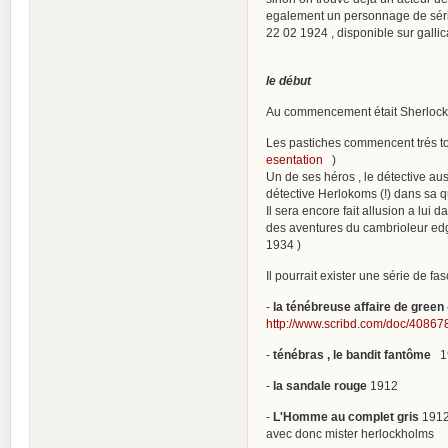
egalement un personnage de sérial
22 02 1924 , disponible sur galli
le début
Au commencement était Sherlock H
Les pastiches commencent trés tot
esentation
)
Un de ses héros , le détective au
détective Herlokoms (!) dans sa 
Il sera encore fait allusion a lui d
des aventures du cambrioleur edgar
1934 )
Il pourrait exister une série de fa
-
la ténébreuse affaire de green
http://www.scribd.com/doc/4086
-
ténébras , le bandit fantôme
19
-
la sandale rouge
1912
-
L'Homme au complet gris
1912 
avec donc mister herlockholms