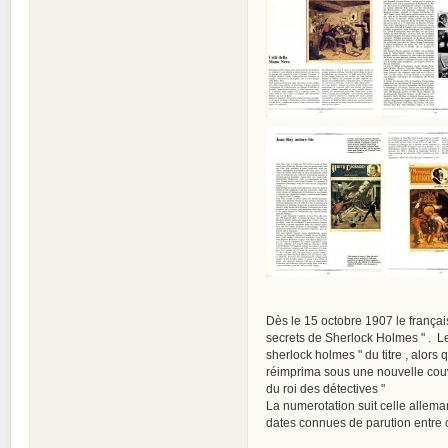
Dès le 15 octobre 1907 le françai
secrets de Sherlock Holmes " . Les
sherlock holmes " du titre , alors 
réimprima sous une nouvelle couve
du roi des détectives "
La numerotation suit celle allemand
dates connues de parution entre c