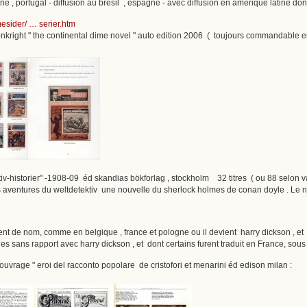
e , portugal - diffusion au brésil , espagne - avec diffusion en amérique latine do
esider/ … serier.htm
onkright " the continental dime novel " auto edition 2006 ( toujours commandable en 
tiv-historier" -1908-09 éd skandias bökforlag , stockholm 32 titres ( ou 88 selon 
es aventures du weltdetektiv une nouvelle du sherlock holmes de conan doyle . Le 
 de nom, comme en belgique , france et pologne ou il devient harry dickson , et en 
les sans rapport avec harry dickson , et dont certains furent traduit en France, so
 l'ouvrage " eroi del racconto popolare de cristofori et menarini éd edison milan :