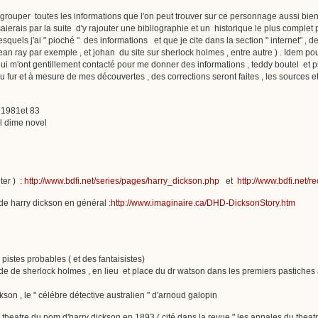
regrouper toutes les informations que l'on peut trouver sur ce personnage aussi bie
ierais par la suite d'y rajouter une bibliographie et un historique le plus complet p
lesquels j'ai " pioché " des informations et que je cite dans la section " internet"
n ray par exemple , et johan du site sur sherlock holmes , entre autre ) . Idem pour
qui m'ont gentillement contacté pour me donner des informations , teddy boutel et
 fur et à mesure de mes découvertes , des corrections seront faites , les sources e
) 1981et 83
al dime novel
er ) :
http://www.bdfi.net/series/pages/harry_dickson.php
et
http://www.bdfi.net/
e harry dickson en général :
http://www.imaginaire.ca/DHD-DicksonStory.htm
s pistes probables ( et des fantaisistes)
'aide de sherlock holmes , en lieu et place du dr watson dans les premiers pastiche
kson , le " célébre détective australien " d'arnoud galopin
 theatre du nom d'harry dickson en 1893 ( cité dans la revue " les annales du theatr