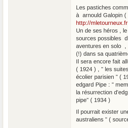
Les pastiches commen
à arnould Galopin ( 
http://mletourneux.f
Un de ses héros , le
sources possibles d
aventures en solo ,
(!) dans sa quatriè
Il sera encore fait a
( 1924 ) , " les suit
écolier parisien " (
edgard Pipe : " memo
la résurrection d'edg
pipe" ( 1934 )
Il pourrait exister u
australiens " ( sour