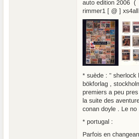
auto edition 2006 (
rimmer1 [ @ ] xs4all
* suède : " sherlock
bökforlag , stockho
premiers a peu pres
la suite des aventur
conan doyle . Le no
* portugal :
Parfois en changea