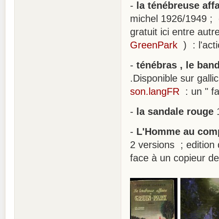
-
la ténébreuse aff
michel 1926/1949 ; 
gratuit ici entre aut
GreenPark
) : l'act
-
ténébras , le ban
.Disponible sur galli
son.langFR
: un " f
-
la sandale rouge
-
L'Homme au comp
2 versions ; edition d
face à un copieur de