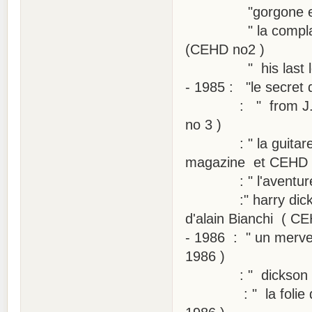
"gorgone et com
" la complainte 
(CEHD no2 )
" his last lette
- 1985 : "le secret
: " from J.H.W t
no 3 )
: " la guitare qu
magazine et CEHD 
: " l'aventure f
:" harry dickson 
d'alain Bianchi ( C
- 1986 : " un merve
1986 )
: " dickson pere 
: " la folie de 