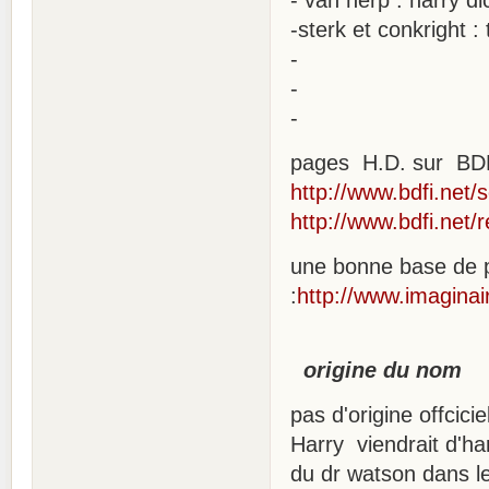
- van herp : harry di
-sterk et conkright :
-
-
-
pages H.D. sur BDF
http://www.bdfi.net/
http://www.bdfi.net/
une bonne base de p
:
http://www.imagina
origine du nom
pas d'origine offcicie
Harry viendrait d'har
du dr watson dans l