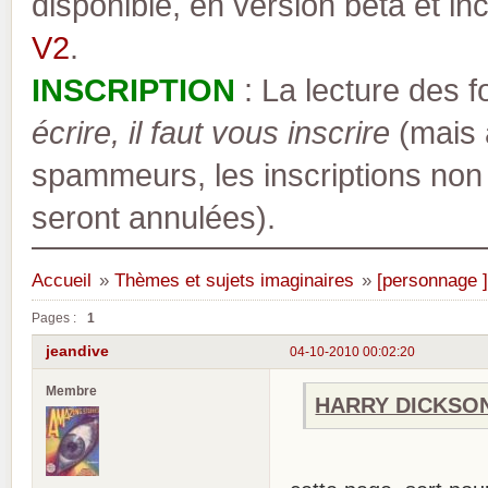
disponible, en version bêta et inc
V2
.
INSCRIPTION
: La lecture des 
écrire, il faut vous inscrire
(mais a
spammeurs, les inscriptions non
seront annulées).
Accueil
»
Thèmes et sujets imaginaires
»
[personnage 
Pages :
1
jeandive
04-10-2010 00:02:20
Membre
HARRY DICKSON 