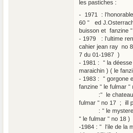
les pastiches :
- 1971 : l'honorabl
60 " ed J.Osterrach
buisson et fanzine "
- 1979 : l'ultime ren
cahier jean ray no 
7 du 01-1987 )
- 1981 : " la déess
maraichin ) ( le fanz
- 1983 : " gorgone e
fanzine " le fulmar "
:" le chateau de 
fulmar " no 17 ; ill p
: " le mystere de 
" le fulmar " no 18 )
-1984 : " l'ile de l