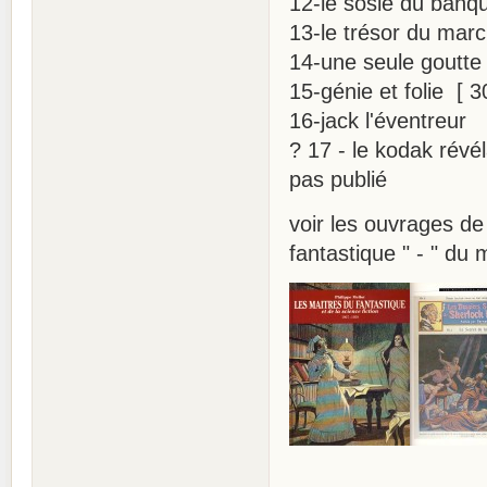
12-le sosie du banq
13-le trésor du mar
14-une seule goutte
15-génie et folie [ 
16-jack l'éventreur
? 17 - le kodak révé
pas publié
voir les ouvrages de
fantastique " - " du 