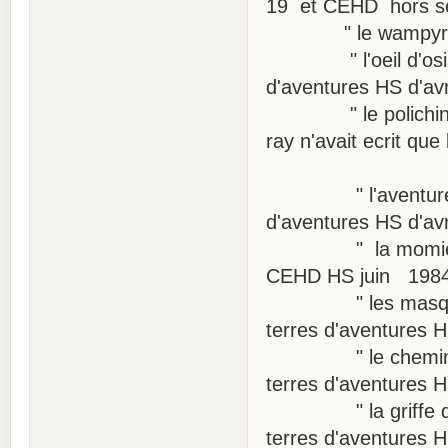
19 et CEHD hors sé
" le wampyre de 
" l'oeil d'osiris 
d'aventures HS d'avr
" le polichinelle 
ray n'avait ecrit que
20 et C
" l'aventure étr
d'aventures HS d'avr
" la momie des m
CEHD HS juin 198
" les masques de
terres d'aventures H
" le chemin du s
terres d'aventures H
" la griffe dans 
terres d'aventures H