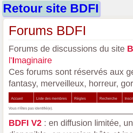
Retour site BDFI
Forums BDFI
Forums de discussions du site
l'
I
maginaire
Ces forums sont réservés aux gen
fantasy, merveilleux, horreur, go
Accueil
Liste des membres
Règles
Recherche
Inscr
Vous n'êtes pas identifié(e).
BDFI V2
: en diffusion limitée, u