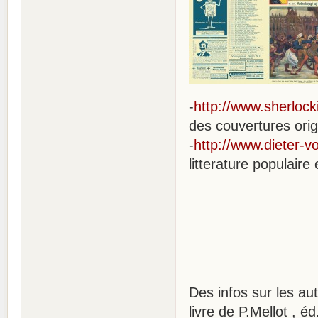
-
http://www.sherloc
des couvertures ori
-
http://www.dieter-v
litterature populair
Des infos sur les aut
livre de P.Mellot , é