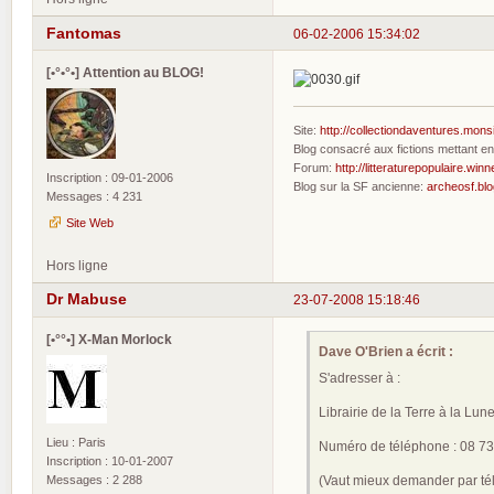
Fantomas
06-02-2006 15:34:02
[•°•°•] Attention au BLOG!
Site:
http://collectiondaventures.mons
Blog consacré aux fictions mettant 
Forum:
http://litteraturepopulaire.winn
Inscription : 09-01-2006
Blog sur la SF ancienne:
archeosf.bl
Messages : 4 231
Site Web
Hors ligne
Dr Mabuse
23-07-2008 15:18:46
[•°°•] X-Man Morlock
Dave O'Brien a écrit :
S'adresser à :
Librairie de la Terre à la Lu
Lieu : Paris
Numéro de téléphone : 08 73
Inscription : 10-01-2007
Messages : 2 288
(Vaut mieux demander par tél