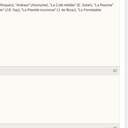
R. Roques), "Antéaur" (Anonyme), "La Coté rebâtie" (E. Solari), "La Reprise"
bie" (J.B. Say), "La Planète inconnue" (J. de Bizac), "Le Formidable
#2