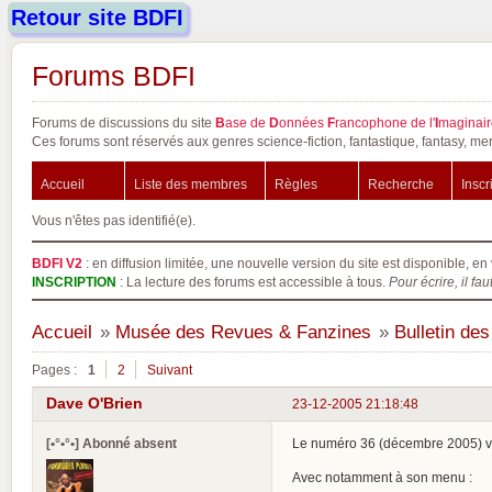
Retour site BDFI
Forums BDFI
Forums de discussions du site
B
ase de
D
onnées
F
rancophone de l'
I
maginair
Ces forums sont réservés aux genres science-fiction, fantastique, fantasy, mer
Accueil
Liste des membres
Règles
Recherche
Inscr
Vous n'êtes pas identifié(e).
BDFI V2
: en diffusion limitée, une nouvelle version du site est disponible, en 
INSCRIPTION
: La lecture des forums est accessible à tous.
Pour écrire, il fau
Accueil
»
Musée des Revues & Fanzines
»
Bulletin de
Pages :
1
2
Suivant
Dave O'Brien
23-12-2005 21:18:48
[•°•°•] Abonné absent
Le numéro 36 (décembre 2005) vie
Avec notamment à son menu :