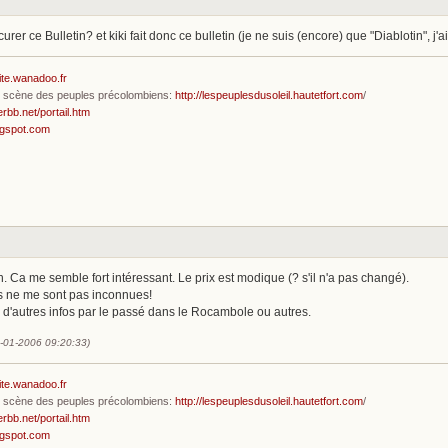
rer ce Bulletin? et kiki fait donc ce bulletin (je ne suis (encore) que "Diablotin", j'
ite.wanadoo.fr
en scène des peuples précolombiens:
http://lespeuplesdusoleil.hautetfort.com
/
erbb.net/portail.htm
ogspot.com
in. Ca me semble fort intéressant. Le prix est modique (? s'il n'a pas changé).
s ne me sont pas inconnues!
 d'autres infos par le passé dans le Rocambole ou autres.
2-01-2006 09:20:33)
ite.wanadoo.fr
en scène des peuples précolombiens:
http://lespeuplesdusoleil.hautetfort.com
/
erbb.net/portail.htm
ogspot.com