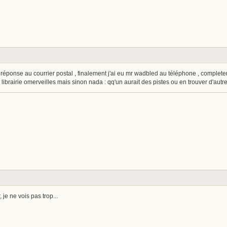
éponse au courrier postal , finalement j'ai eu mr wadbled au téléphone , completemen
a librairie omerveilles mais sinon nada : qq'un aurait des pistes ou en trouver d'autr
je ne vois pas trop...