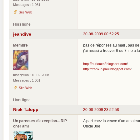
Messages : 1 061
Site Web
Hors ligne
jeandive
20-08-2009 00:52:25
Membre
pas de réponses au mail , pas de r
j'ai reussi a trouver 6 ou 7 no a l
http://curieuxsf.blogspot.com
/
http://frank-r-paul.blogspot.com
/
Inscription : 16-02-2008
Messages : 1 061
Site Web
Hors ligne
Nick Talopp
20-08-2009 23:52:58
Un parcours d'exception... RIP
A part chez la veuve d'un amateur, 
cher ami
Oncle Joe