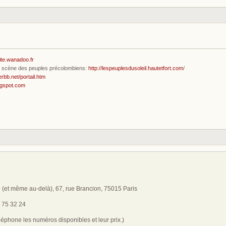
ite.wanadoo.fr
en scène des peuples précolombiens:
http://lespeuplesdusoleil.hautetfort.com
/
erbb.net/portail.htm
ogspot.com
ne (et même au-delà), 67, rue Brancion, 75015 Paris
 75 32 24
éphone les numéros disponibles et leur prix.)