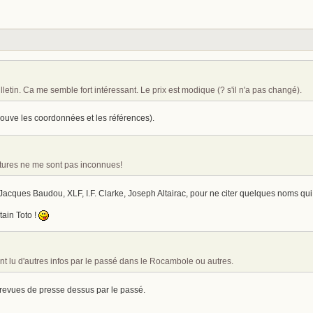
ulletin. Ca me semble fort intéressant. Le prix est modique (? s'il n'a pas changé).
rouve les coordonnées et les références).
tures ne me sont pas inconnues!
acques Baudou, XLF, I.F. Clarke, Joseph Altairac, pour ne citer quelques noms qui 
tain Toto !
nt lu d'autres infos par le passé dans le Rocambole ou autres.
s revues de presse dessus par le passé.