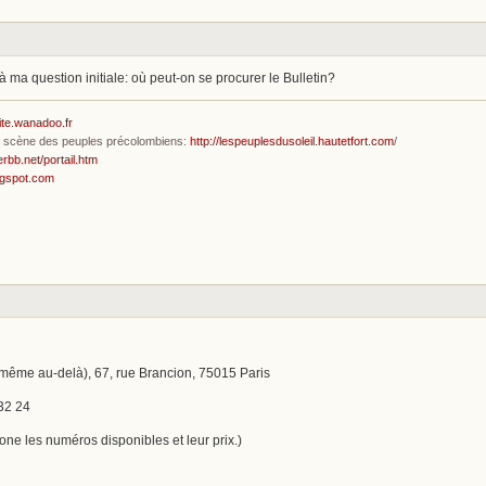
à ma question initiale: où peut-on se procurer le Bulletin?
ite.wanadoo.fr
en scène des peuples précolombiens:
http://lespeuplesdusoleil.hautetfort.com
/
erbb.net/portail.htm
ogspot.com
et même au-delà), 67, rue Brancion, 75015 Paris
32 24
ne les numéros disponibles et leur prix.)