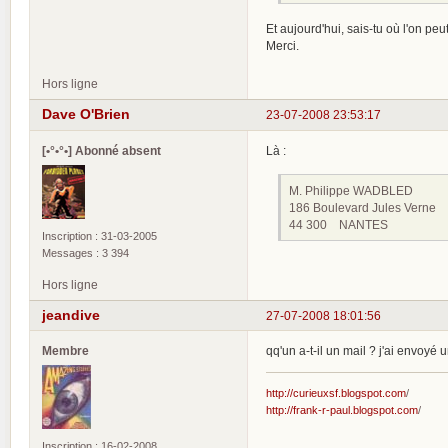
Et aujourd'hui, sais-tu où l'on pe
Merci.
Hors ligne
Dave O'Brien
23-07-2008 23:53:17
[•°•°•] Abonné absent
Là :
M. Philippe WADBLED
186 Boulevard Jules Verne
44 300 NANTES
Inscription : 31-03-2005
Messages : 3 394
Hors ligne
jeandive
27-07-2008 18:01:56
Membre
qq'un a-t-il un mail ? j'ai envoy
http://curieuxsf.blogspot.com
/
http://frank-r-paul.blogspot.com
/
Inscription : 16-02-2008