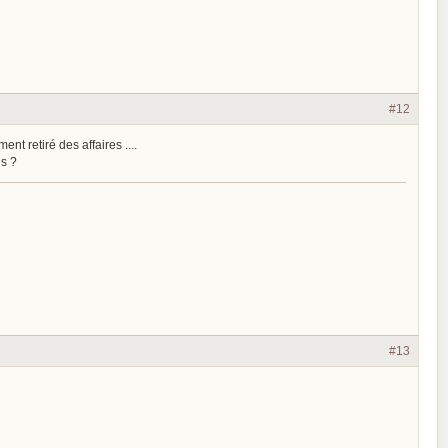
#12
t retiré des affaires ....
es ?
#13