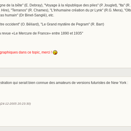
igne de la bête" (E. Debray), "Voyage à la république des piles" (P. Jouglet), "Ita" (
La Hire), "Terranos" (R. Chames), "L'Inhumaine création du pr Lynk" (R.G. Mera), "Ol
as humain" (Dr Binet-Sanglé), etc.
ntre occident" (O. Béliard), "Le Grand mystère de Pegram" (R. Barr)
la revue «Le Mercure de France» entre 1890 et 1935"
graphiques dans ce topic, merci !
llustration qui serait bien connue des amateurs de versions futuristes de New York :
 (24-12-2005 20:23:30)