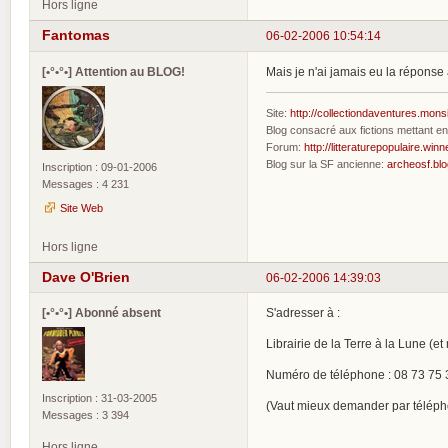
Hors ligne
Fantomas
06-02-2006 10:54:14
[•°•°•] Attention au BLOG!
Mais je n'ai jamais eu la réponse 
Site:
http://collectiondaventures.mons
Blog consacré aux fictions mettant 
Forum:
http://litteraturepopulaire.winn
Blog sur la SF ancienne:
archeosf.bl
Inscription : 09-01-2006
Messages : 4 231
Site Web
Hors ligne
Dave O'Brien
06-02-2006 14:39:03
[•°•°•] Abonné absent
S'adresser à :
Librairie de la Terre à la Lune (
Numéro de téléphone : 08 73 75 
Inscription : 31-03-2005
(Vaut mieux demander par télépho
Messages : 3 394
Hors ligne