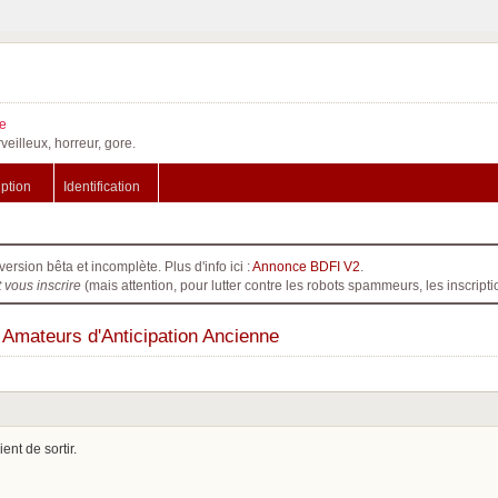
e
veilleux, horreur, gore.
iption
Identification
version bêta et incomplète. Plus d'info ici :
Annonce BDFI V2
.
t vous inscrire
(mais attention, pour lutter contre les robots spammeurs, les inscri
s Amateurs d'Anticipation Ancienne
nt de sortir.