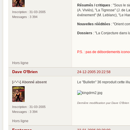
Résumés / critiques
: "Sous le s
(A. Viviès), "La Tigresse" (J. de 
Inscription : 31-03-2005
événement" (M. Leblanc), "Le Har
Messages : 3 394
Nouvelles rééditées
: "Orient co
Dossiers
: "La Conjecture dans 
P.S. : pas de débordements icono
Hors ligne
Dave O'Brien
24-12-2005 20:22:58
[•°•°•] Abonné absent
Le "Bulletin" 36 reproduit cette i
Dernière modification par Dave O'Brien
Inscription : 31-03-2005
Messages : 3 394
Hors ligne
Fantomas