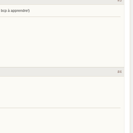
#3
ai bcp à apprendre!)
#4