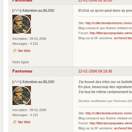
22-01-2006 00:30:00
[•°•°•] Attention au BLOG!
Et d'où ce qu'on peut donc se procu
Site:
http://collectiondaventures.mons
Blog consacré aux fictions mettant 
Forum:
http://litteraturepopulaire.winn
Blog sur la SF ancienne:
archeosf.bl
Inscription : 09-01-2006
Messages : 4 231
Site Web
Hors ligne
Fantomas
22-01-2006 09:19:36
[•°•°•] Attention au BLOG!
J'ai trouvé des infos sur ce bullet
En plus, beaucoup des signature
J'ai tout de même certainement lu
Dernière modification par Fantomas (2
Inscription : 09-01-2006
Site:
http://collectiondaventures.mons
Messages : 4 231
Blog consacré aux fictions mettant 
Site Web
Forum:
http://litteraturepopulaire.winn
Blog sur la SF ancienne:
archeosf.bl