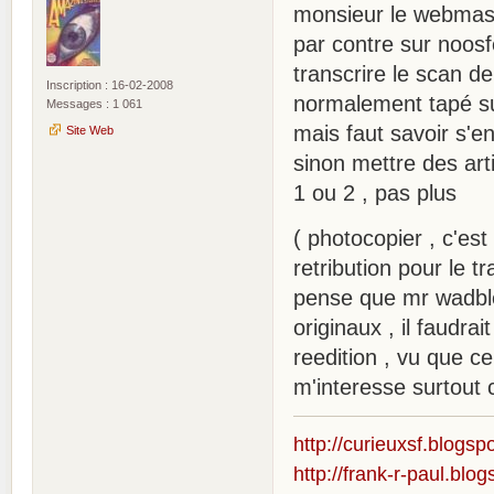
monsieur le webmast
par contre sur noosfe
transcrire le scan de
Inscription : 16-02-2008
normalement tapé sur
Messages : 1 061
mais faut savoir s'en
Site Web
sinon mettre des art
1 ou 2 , pas plus
( photocopier , c'est
retribution pour le t
pense que mr wadbled
originaux , il faudra
reedition , vu que c
m'interesse surtout c
http://curieuxsf.blogsp
http://frank-r-paul.blo