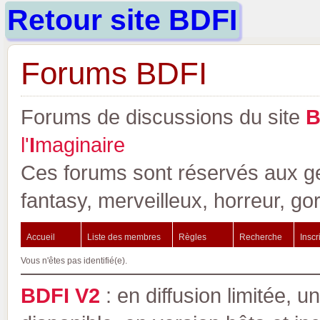
Retour site BDFI
Forums BDFI
Forums de discussions du site
l'
I
maginaire
Ces forums sont réservés aux gen
fantasy, merveilleux, horreur, go
Accueil
Liste des membres
Règles
Recherche
Inscr
Vous n'êtes pas identifié(e).
BDFI V2
: en diffusion limitée, u