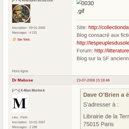
[•°•°•] Attention au BLOG!
Site:
http://collection
Inscription : 09-01-2006
Messages : 4 231
Blog consacré aux fic
Site Web
http://lespeuplesdusole
Forum:
http://litterat
Blog sur la SF ancien
Hors ligne
Dr Mabuse
23-07-2008 15:18:46
[•°°•] X-Man Morlock
Dave O'Brien a éc
S'adresser à :
Librairie de la Te
Lieu : Paris
Inscription : 10-01-2007
75015 Paris
Messages : 2 288