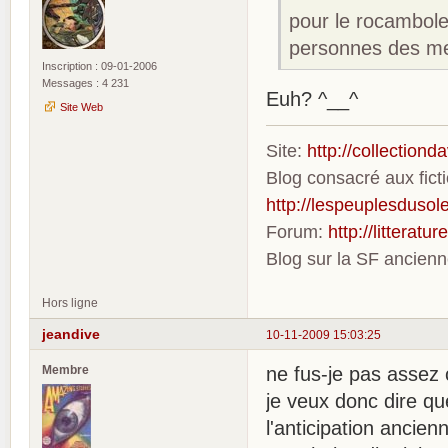
pour le rocambole 
personnes des mem
Inscription : 09-01-2006
Messages : 4 231
Euh? ^__^
Site Web
Site:
http://collection
Blog consacré aux fic
http://lespeuplesdusole
Forum:
http://litterat
Blog sur la SF ancien
Hors ligne
jeandive
10-11-2009 15:03:25
Membre
ne fus-je pas assez
je veux donc dire que
l'anticipation ancie