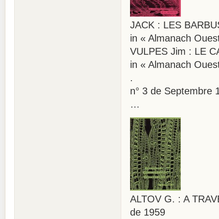
JACK : LES BARB
in « Almanach Oues
VULPES Jim : LE CA
in « Almanach Oues
.
n° 3 de Septembre 
…
ALTOV G. : A TRAVER
de 1959