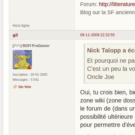
Forum:
http://litterat
Blog sur la SF ancien
Hors ligne
gil
09-11-2009 22:32:55
[•°•°•] BDFI ProGamer
Nick Talopp a écr
Et pourquoi ne pas
C'est un peu la vo
Inscription : 18-01-2005
Oncle Joe
Messages : 5 541
Site Web
Oui, tu crois bien, b
zone wiki (zone doss
le forum de (dans u
possibilité ultérieure
pour permettre d'éven