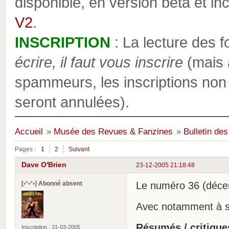
disponible, en version bêta et inc
V2
.
INSCRIPTION
: La lecture des 
écrire, il faut vous inscrire
(mais a
spammeurs, les inscriptions non
seront annulées).
Accueil
»
Musée des Revues & Fanzines
»
Bulletin de
Pages :
1
2
Suivant
Dave O'Brien
23-12-2005 21:18:48
[•°•°•] Abonné absent
Le numéro 36 (décem
Avec notamment à 
Résumés / critique
Inscription : 31-03-2005