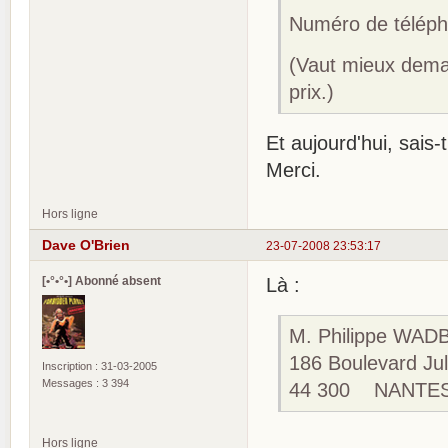
Numéro de téléph
(Vaut mieux deman
prix.)
Et aujourd'hui, sais
Merci.
Hors ligne
Dave O'Brien
23-07-2008 23:53:17
[•°•°•] Abonné absent
Là :
M. Philippe WAD
186 Boulevard Ju
Inscription : 31-03-2005
Messages : 3 394
44 300 NANTE
Hors ligne