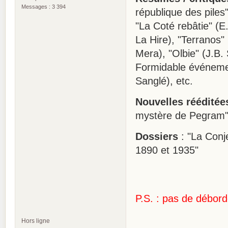
Messages : 3 394
république des piles
"La Coté rebâtie" (E.
La Hire), "Terranos"
Mera), "Olbie" (J.B.
Formidable événemen
Sanglé), etc.
Nouvelles rééditée
mystère de Pegram" 
Dossiers
: "La Conj
1890 et 1935"
P.S. : pas de débor
Hors ligne