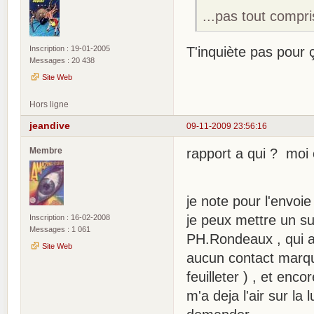
...pas tout compris
Inscription : 19-01-2005
T'inquiète pas pour 
Messages : 20 438
Site Web
Hors ligne
jeandive
09-11-2009 23:56:16
Membre
rapport a qui ? moi 
je note pour l'envoi
je peux mettre un suj
Inscription : 16-02-2008
Messages : 1 061
PH.Rondeaux , qui a l'
Site Web
aucun contact marqué
feuilleter ) , et enc
m'a deja l'air sur la