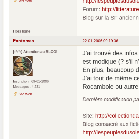
http://lespeuplesdusole
Site Web
Forum:
http://litterat
Blog sur la SF ancien
Hors ligne
Fantomas
22-01-2006 09:19:36
[•°•°•] Attention au BLOG!
J'ai trouvé des infos
est modique (? s'il 
En plus, beaucoup d
J'ai tout de même ce
Inscription : 09-01-2006
Rocambole ou autre
Messages : 4 231
Site Web
Dernière modification p
Site:
http://collection
Blog consacré aux fic
http://lespeuplesdusole