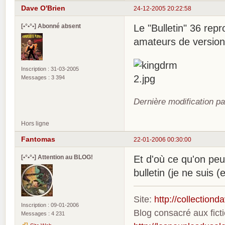
Dave O'Brien
24-12-2005 20:22:58
[•°•°•] Abonné absent
Le "Bulletin" 36 repr
amateurs de version
Inscription : 31-03-2005
Messages : 3 394
Dernière modification p
Hors ligne
Fantomas
22-01-2006 00:30:00
[•°•°•] Attention au BLOG!
Et d'où ce qu'on peut
bulletin (je ne suis 
Site:
http://collection
Inscription : 09-01-2006
Blog consacré aux fic
Messages : 4 231