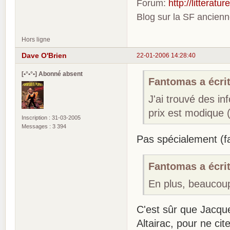
Forum:
http://litterat
Blog sur la SF ancien
Hors ligne
Dave O'Brien
22-01-2006 14:28:40
[•°•°•] Abonné absent
Fantomas a écrit
J'ai trouvé des in
prix est modique (
Inscription : 31-03-2005
Messages : 3 394
Pas spécialement (fa
Fantomas a écrit
En plus, beaucou
C'est sûr que Jacqu
Altairac, pour ne ci