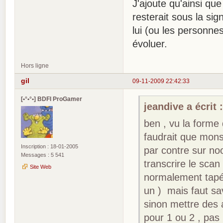
J'ajoute qu'ainsi que 
resterait sous la sign
lui (ou les personnes
évoluer.
Hors ligne
gil
09-11-2009 22:42:33
[•°•°•] BDFI ProGamer
jeandive a écrit 
ben , vu la forme 
faudrait que mons
Inscription : 18-01-2005
par contre sur noo
Messages : 5 541
transcrire le scan
Site Web
normalement tapé s
un ) mais faut sav
sinon mettre des a
pour 1 ou 2 , pas