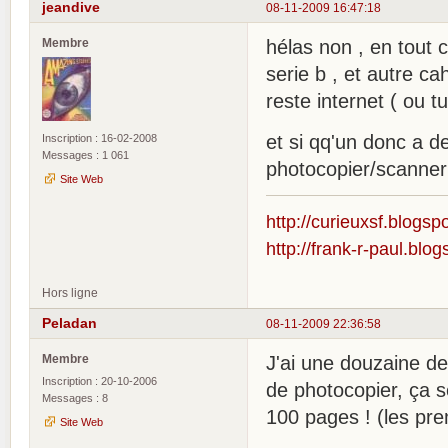
jeandive
08-11-2009 16:47:18
Membre
hélas non , en tout 
serie b , et autre cah
reste internet ( ou t
et si qq'un donc a de
Inscription : 16-02-2008
Messages : 1 061
photocopier/scanner
Site Web
http://curieuxsf.blogsp
http://frank-r-paul.blo
Hors ligne
Peladan
08-11-2009 22:36:58
Membre
J'ai une douzaine de
Inscription : 20-10-2006
de photocopier, ça s
Messages : 8
100 pages ! (les pre
Site Web