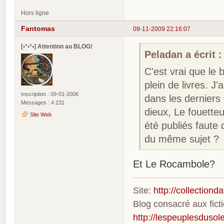
Hors ligne
Fantomas
09-11-2009 22:16:07
[•°•°•] Attention au BLOG!
Peladan a écrit :
C'est vrai que le 
plein de livres. J
Inscription : 09-01-2006
dans les derniers
Messages : 4 231
dieux, Le fouetteur
Site Web
été publiés faute 
du même sujet ?
Et Le Rocambole?
Site:
http://collection
Blog consacré aux fic
http://lespeuplesdusole