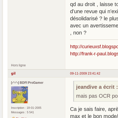
qd au droit , laisse
d'une revue qui n'ex
désolidarisé ? le plu
avec un avertissemen
, non ?
http://curieuxsf.blogsp
http://frank-r-paul.blo
Hors ligne
gil
09-11-2009 23:41:42
[•°•°•] BDFI ProGamer
jeandive a écrit 
mais pas OCR pour
Inscription : 18-01-2005
Ca je sais faire, apr
Messages : 5 541
max et le bon mode/s